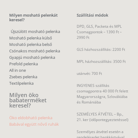
Milyen mosható pelenkát
Szállítási módok
keresel?
DPD, GLS, Packeta és MPL
Újszülött mosható pelenka
Csomagpontok –
1390 Ft –
2990 Ft
Mosható pelenka külső
Mosható pelenka belső
GLS házhozszállítás: 2200 Ft
Csónakos mosható pelenka
Gyapjú mosható pelenka
MPL házhozszállítás: 3500 Ft
Prefold pelenka
All in one
utánvét: 700 Ft
Zsebes pelenka
Textilpelenka
INGYENES szállítás
csomagpontra 40 000 Ft felett
Milyen öko
Magyarországra, Szlovákiába
babaterméket
és Romániába
keresel?
SZEMÉLYES ÁTVÉTEL – Bp.,
Öko eldobható pelenka
21. ker (időpontegyeztetéssel)
Babával együtt nővő ruhák
Személyes átvétel esetén a
rendelésedet bankkártyával