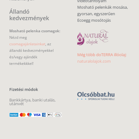
videótanfolyam
Mosható pelenkák mosása,
Állandó
gyorsan, egyszerűen
kedvezmények
Ecoegg mosótojás
Mosható pelenka csomagok:
Nézd meg
csomagajánlatainkat
, az
állandó kedvezményekkel
Még több doTERRA illóolaj:
és/vagy ajándék
naturalolajok.com
termékekkkel!
Fizetési módok
Bankkártya, banki utalás,
utánvét