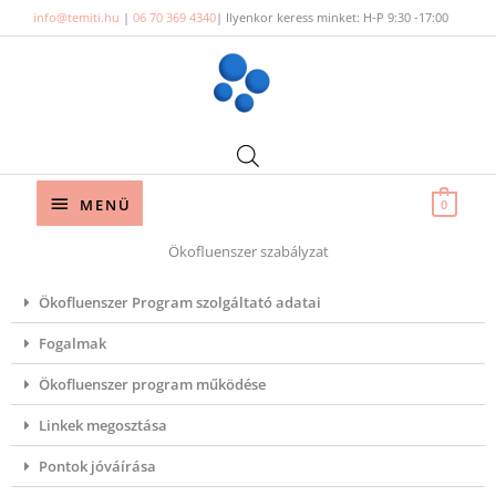
Skip
info@temiti.hu
|
06 70 369 4340
| Ilyenkor keress minket: H-P 9:30 -17:00
to
content
Below
MENÜ
0
Header
Ökofluenszer szabályzat
Ökofluenszer Program szolgáltató adatai
Fogalmak
Ökofluenszer program működése
Linkek megosztása
Pontok jóváírása