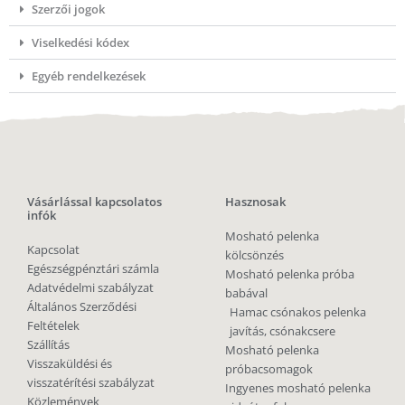
Szerzői jogok
Viselkedési kódex
Egyéb rendelkezések
Vásárlással kapcsolatos
Hasznosak
infók
Mosható pelenka
Kapcsolat
kölcsönzés
Egészségpénztári számla
Mosható pelenka próba
Adatvédelmi szabályzat
babával
Általános Szerződési
Hamac csónakos pelenka
Feltételek
javítás, csónakcsere
Szállítás
Mosható pelenka
Visszaküldési és
próbacsomagok
visszatérítési szabályzat
Ingyenes mosható pelenka
Közlemények