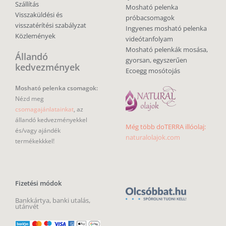
Szállítás
Mosható pelenka
Visszaküldési és
próbacsomagok
visszatérítési szabályzat
Ingyenes mosható pelenka
Közlemények
videótanfolyam
Mosható pelenkák mosása,
Állandó
gyorsan, egyszerűen
kedvezmények
Ecoegg mosótojás
Mosható pelenka csomagok:
Nézd meg
csomagajánlatainkat
, az
állandó kedvezményekkel
Még több doTERRA illóolaj:
és/vagy ajándék
naturalolajok.com
termékekkkel!
Fizetési módok
Bankkártya, banki utalás,
utánvét