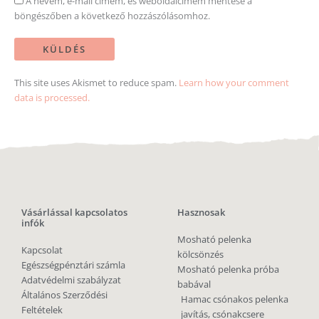
A nevem, e-mail címem, és weboldalcímem mentése a
böngészőben a következő hozzászólásomhoz.
This site uses Akismet to reduce spam.
Learn how your comment
data is processed.
Vásárlással kapcsolatos
Hasznosak
infók
Mosható pelenka
Kapcsolat
kölcsönzés
Egészségpénztári számla
Mosható pelenka próba
Adatvédelmi szabályzat
babával
Általános Szerződési
Hamac csónakos pelenka
Feltételek
javítás, csónakcsere