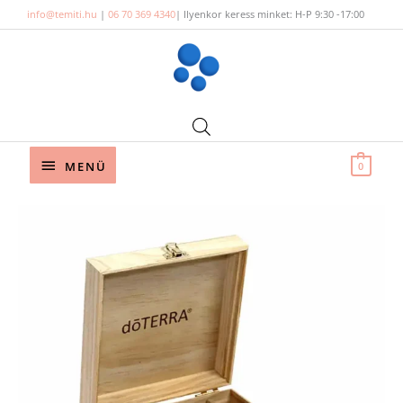
Skip
info@temiti.hu
|
06 70 369 4340
| Ilyenkor keress minket: H-P 9:30 -17:00
to
content
Below
MENÜ
0
Header