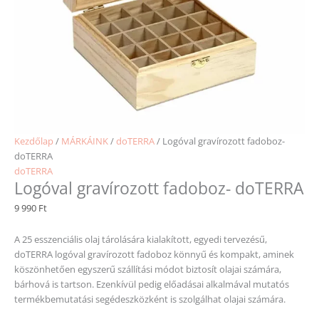
Kezdőlap
/
MÁRKÁINK
/
doTERRA
/ Logóval gravírozott fadoboz-
doTERRA
doTERRA
Logóval gravírozott fadoboz- doTERRA
9 990
Ft
A 25 esszenciális olaj tárolására kialakított, egyedi tervezésű,
doTERRA logóval gravírozott fadoboz könnyű és kompakt, aminek
köszönhetően egyszerű szállítási módot biztosít olajai számára,
bárhová is tartson. Ezenkívül pedig előadásai alkalmával mutatós
termékbemutatási segédeszközként is szolgálhat olajai számára.