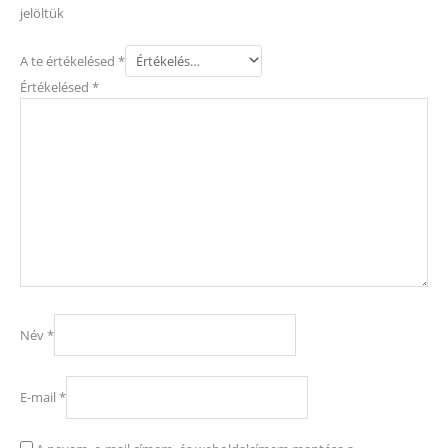
jelöltük
A te értékelésed
*
Értékelésed
*
Név
*
E-mail
*