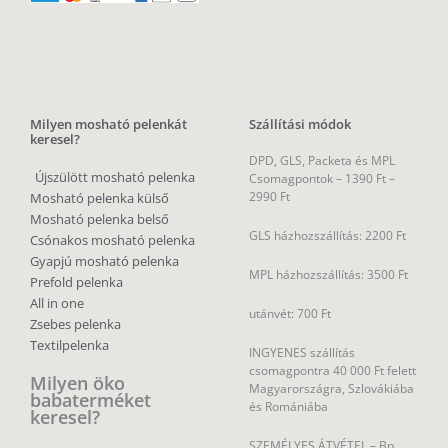
Milyen mosható pelenkát
Szállítási módok
keresel?
DPD, GLS, Packeta és MPL
Újszülött mosható pelenka
Csomagpontok –
1390 Ft –
2990 Ft
Mosható pelenka külső
Mosható pelenka belső
GLS házhozszállítás: 2200 Ft
Csónakos mosható pelenka
Gyapjú mosható pelenka
MPL házhozszállítás: 3500 Ft
Prefold pelenka
All in one
utánvét: 700 Ft
Zsebes pelenka
Textilpelenka
INGYENES szállítás
csomagpontra 40 000 Ft felett
Milyen öko
Magyarországra, Szlovákiába
babaterméket
és Romániába
keresel?
SZEMÉLYES ÁTVÉTEL – Bp.,