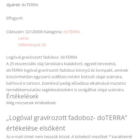
Gyártó
:
doTERRA
Elfogyott
Cikkszám:
32120000
Kategória:
doTERRA
Leírás
Vélemények (0)
Logóval gravírozott fadoboz- doTERRA
A 25 esszenciális olaj tárolására kialakított, egyedi tervezésű,
doTERRA logóval gravírozott fadoboz könnyű és kompakt, aminek
köszönhetően egyszerű szállítási módot biztosít olajai számára,
bárhová is tartson. Ezenkívül pedig előadásai alkalmával mutatós
termékbemutatási segédeszközként is szolgálhat olajai számára.
Értékelések
Még nincsenek értékelések.
„Logóval gravírozott fadoboz- doTERRA”
értékelése elsőként
Az e-mail címet nem tesszük közzé.
A kötelező mezőket
*
karakterrel