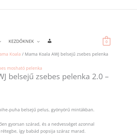
Fiókadatok
KEZDŐKNEK
0
ama Koala
/ Mama Koala AWJ belsejű zsebes pelenka
bes mosható pelenka
 belsejű zsebes pelenka 2.0 –
pihe-puha belsejű pelus, gyönyörű mintákban.
ően gyorsan szárad, és a nedvességet azonnal
rétegbe, így babád popsija száraz marad.