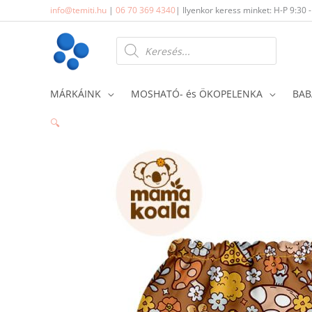
Skip
info@temiti.hu
|
06 70 369 4340
| Ilyenkor keress minket: H-P 9:30 
to
content
Products
search
MÁRKÁINK
MOSHATÓ- és ÖKOPELENKA
BAB
🔍