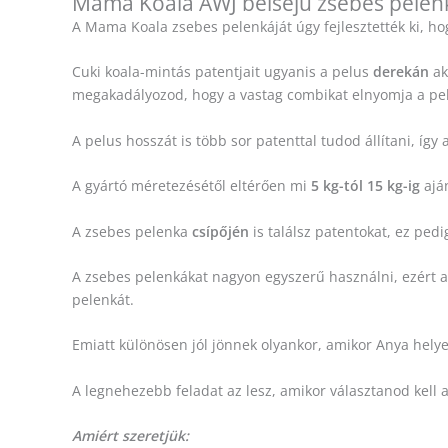
Mama Koala AWJ belsejű zsebes pelen
A Mama Koala zsebes pelenkáját úgy fejlesztették ki, ho
Cuki koala-mintás patentjait ugyanis a pelus
derekán
ak
megakadályozod, hogy a vastag combikat elnyomja a pe
A pelus hosszát is több sor patenttal tudod állítani, így
A gyártó méretezésétől eltérően mi
5 kg-tól 15 kg-ig
aján
A zsebes pelenka
csípőjén
is találsz patentokat, ez ped
A zsebes pelenkákat nagyon egyszerű használni, ezért a
pelenkát.
Emiatt különösen jól jönnek olyankor, amikor Anya helyet
A legnehezebb feladat az lesz, amikor választanod kell a
Amiért szeretjük: