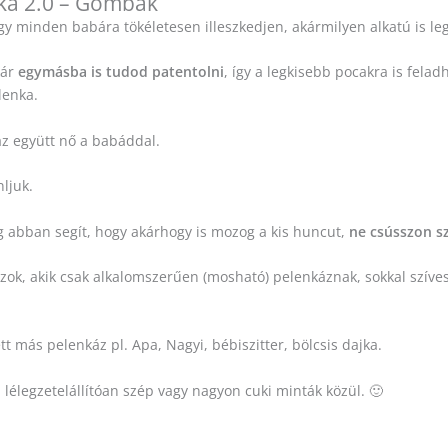
ka 2.0 – Gombák
gy minden babára tökéletesen illeszkedjen, akármilyen alkatú is le
ár
egymásba is tudod patentolni
, így a legkisebb pocakra is fel
lenka.
 az együtt nő a babáddal.
ljuk.
ig abban segít, hogy akárhogy is mozog a kis huncut,
ne csússzon sz
zok, akik csak alkalomszerűen (mosható) pelenkáznak, sokkal szív
t más pelenkáz pl. Apa, Nagyi, bébiszitter, bölcsis dajka.
 lélegzetelállítóan szép vagy nagyon cuki minták közül. 🙂