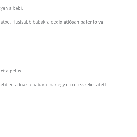
gyen a bébi.
adhatod. Husisabb babákra pedig
átlósan patentolva
ét a pelus
.
esebben adnak a babára már egy előre összekészített