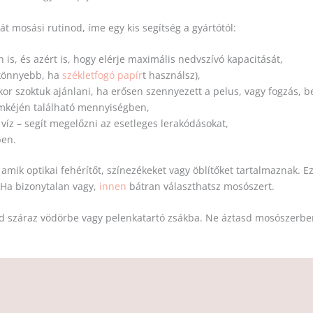
át mosási rutinod, íme egy kis segítség a gyártótól:
 is, és azért is, hogy elérje maximális nedvszívó kapacitását,
 (könnyebb, ha
székletfogó papír
t használsz),
r szoktuk ajánlani, ha erősen szennyezett a pelus, vagy fogzás, be
mkéjén található mennyiségben,
 víz – segít megelőzni az esetleges lerakódásokat,
ben.
, amik optikai fehérítőt, színezékeket vagy öblítőket tartalmaznak.
 Ha bizonytalan vagy,
innen
bátran választhatsz mosószert.
d száraz vödörbe vagy pelenkatartó zsákba. Ne áztasd mosószerbe