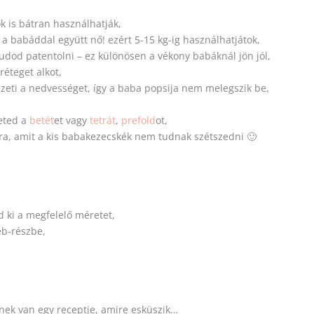
k is bátran használhatják,
a babáddal együtt nő! ezért 5-15 kg-ig használhatjátok,
udod patentolni – ez különösen a vékony babáknál jön jól,
éteget alkot,
ezeti a nedvességet, így a baba popsija nem melegszik be,
eted a
betét
et vagy
tetrát
,
prefold
ot,
ra, amit a kis babakezecskék nem tudnak szétszedni 🙂
d ki a megfelelő méretet,
eb-részbe,
nek van egy receptje, amire esküszik…