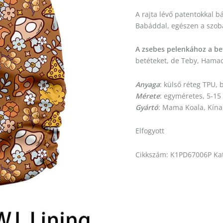
A rajta lévő patentokkal 
Babáddal, egészen a szoba
A zsebes pelenkához a be
betéteket, de Teby, Hamac
Anyaga
: külső réteg TPU,
Mérete
: egyméretes, 5-15
Gyártó
: Mama Koala, Kína
Elfogyott
Cikkszám:
K1PD67006P
Ka