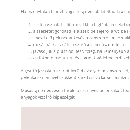
Ha bizonytalan lennél, vagy még nem alakítottad ki a saj
első használat előtt mosd ki, a higiénia érdekében
a székletet gördítsd le a zseb belsejéről a wc-be
mosd elő pelusodat kevés mosószerrel (mi ezt akko
mosásnál használd a szokásos mosószeredet a cí
javasoljuk a plusz öblítést, főleg, ha keményebb a
40 fokon mosd a TPU és a gumik védelme érdeké
A gyártó javaslata szerint kerüld az olyan mosószereket
pelenkákon, amivel csökkentik nedvszívó kapacitásukat.
Mosásig ne nedvesen tárold a szennyes pelenkákat, ted
anyagok vízzáró képességét.