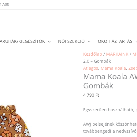
-17:00
ARUHÁK/KIEGÉSZÍTŐK
NŐI SZEKCIÓ
ÖKO HÁZTARTÁS
Kezdőlap
/
MÁRKÁINK
/
M
2.0 – Gombák
Átlagos
,
Mama Koala
,
Zse
Mama Koala AWJ
Gombák
4 790
Ft
Egyszerűen használható, 
AWJ belsejének köszönhet
továbbengedi a nedvszívó 