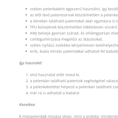
zsebes pelenkaként egyszerű használni, így kezdő
az elől lévő patentsornak köszönhetően a pelenka 
a derekán található patentokat akár egymásra is t
TPU külsejének köszönhetően tökéletesen vízzáró r
AWJ belseje gyorsan szárad, és villámgyorsan elv
combgumírozása megelőzi az átázásokat,
széles nyílású zsebébe kényelmesen belehelyezh
erős, koala mintás patentokkal adhatod fel babád
Így használd:
első használat előtt mosd ki,
a pelenkán található patentok segítségével válasz
a pelenkabetétet helyezd a pelenkán található zs
már rá is adhatod a babára!
Kezelése
:
A mosipelenkák mosása olyan, mint a piskóta: mindenki