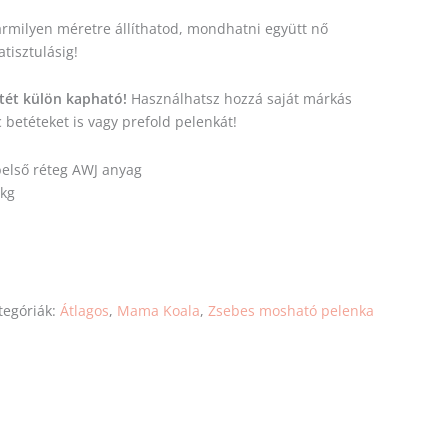
bármilyen méretre állíthatod, mondhatni együtt nő
tisztulásig!
tét külön kapható!
Használhatsz hozzá saját márkás
 betéteket is vagy prefold pelenkát!
 belső réteg AWJ anyag
 kg
tegóriák:
Átlagos
,
Mama Koala
,
Zsebes mosható pelenka