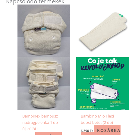
Kapcsolódó termékek
Bambinex bambusz
Bambino Mio Flexi
nadrágpelenka 1 db –
boost betét (2 db)
újszülött
KOSÁRBA
6 390
Ft