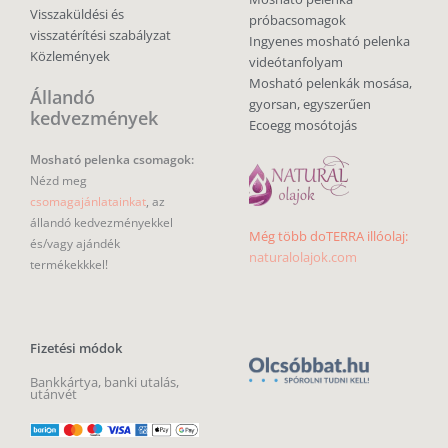
Visszaküldési és
próbacsomagok
visszatérítési szabályzat
Ingyenes mosható pelenka
Közlemények
videótanfolyam
Mosható pelenkák mosása,
Állandó
gyorsan, egyszerűen
kedvezmények
Ecoegg mosótojás
Mosható pelenka csomagok:
Nézd meg
csomagajánlatainkat
, az
állandó kedvezményekkel
Még több doTERRA illóolaj:
és/vagy ajándék
naturalolajok.com
termékekkkel!
Fizetési módok
Bankkártya, banki utalás,
utánvét