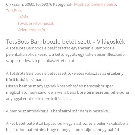
Cikkszám:
5060510769076
Kategóriák:
Mosható pelenka belső
,
TotsBots
Leírás
További információk
Vélemények (0)
TotsBots Bamboozle betét szett – Világoskék
A TotsBots Bamboozle betét szettet egyenesen a Bamboozle
pelenkakülsőhöz készült: a kettő együtt egy tökéletesen illeszkedő,
szuper nedvszívó pelenkaszettet alkot.
A TotsBots Bamboozle betét szett tökéletes választás az
érzékeny
bőrű babák
számára is.
Hiszen
bambusz
anyagának köszönhetően nemcsak szuper
megbízható nedvszívó, de mivel a baba bőre
természetes
, pihe-puha
anyaggal érintkezik, nem irritálja azt.
A bambusz antibakteriális hatásairól már nem is beszélve…
A két betét patenttal kapcsolódik egymáshoz, és a pelenkakülsőbe is
bele tudod patentolni, hogy nehogy elmozduljon, ahogy babád