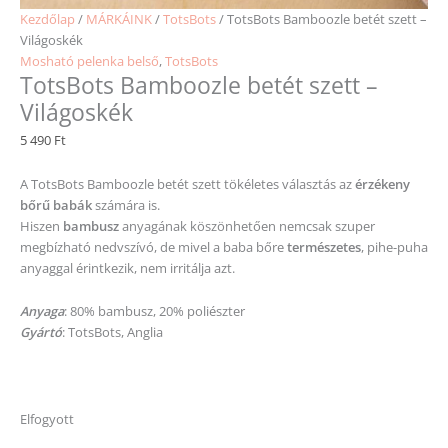
Kezdőlap
/
MÁRKÁINK
/
TotsBots
/ TotsBots Bamboozle betét szett –
Világoskék
Mosható pelenka belső
,
TotsBots
TotsBots Bamboozle betét szett –
Világoskék
5 490
Ft
A TotsBots Bamboozle betét szett tökéletes választás az
érzékeny
bőrű babák
számára is.
Hiszen
bambusz
anyagának köszönhetően nemcsak szuper
megbízható nedvszívó, de mivel a baba bőre
természetes
, pihe-puha
anyaggal érintkezik, nem irritálja azt.
Anyaga
: 80% bambusz, 20% poliészter
Gyártó
: TotsBots, Anglia
Elfogyott