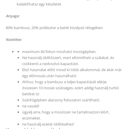
kialakíthatsz egy készletet.
Anyaga:
80% bambusz, 20% poliészter a betét középső rétegében
Kezelése:
maximum 60 fokon mosható mosógépben.
Ne használj öblítőszert, mert eltömítheti a szálakat, és
csökkenti a nedvszívó kapacitást.
Első használat előtt mosd ki több alkalommal, de akár már
egy előmosás után használható.
Ahhoz, hogy a bambusz a teljes kapacitását elérje,
összesen 10 mosás szükséges, ezért addig használj turbó
betétet is!
Szárítógépben alacsony fokozaton szárítható.
ne vasald!
ügyelj arra, hogy a mosószer ne tartalmazzon klórt,
enzimeket.
ne használj ecetet öblítéséhez!