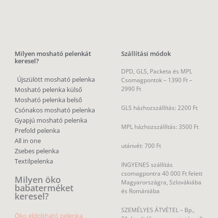
Milyen mosható pelenkát
Szállítási módok
keresel?
DPD, GLS, Packeta és MPL
Újszülött mosható pelenka
Csomagpontok –
1390 Ft –
2990 Ft
Mosható pelenka külső
Mosható pelenka belső
GLS házhozszállítás: 2200 Ft
Csónakos mosható pelenka
Gyapjú mosható pelenka
MPL házhozszállítás: 3500 Ft
Prefold pelenka
All in one
utánvét: 700 Ft
Zsebes pelenka
Textilpelenka
INGYENES szállítás
csomagpontra 40 000 Ft felett
Milyen öko
Magyarországra, Szlovákiába
babaterméket
és Romániába
keresel?
SZEMÉLYES ÁTVÉTEL – Bp.,
Öko eldobható pelenka