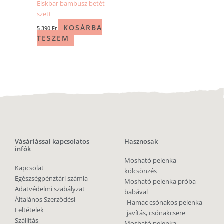
Elskbar bambusz betét
szett
KOSÁRBA
5 390
Ft
TESZEM
Vásárlással kapcsolatos
Hasznosak
infók
Mosható pelenka
Kapcsolat
kölcsönzés
Egészségpénztári számla
Mosható pelenka próba
Adatvédelmi szabályzat
babával
Általános Szerződési
Hamac csónakos pelenka
Feltételek
javítás, csónakcsere
Szállítás
Mosható pelenka