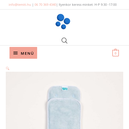
Skip
info@temiti.hu
|
06 70 369 4340
| Ilyenkor keress minket: H-P 9:30 -17:00
to
content
Below
MENÜ
0
Header
🔍