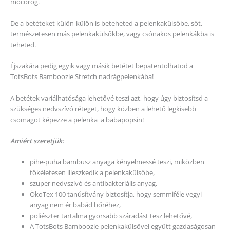
mocorog.
De a betéteket külön-külön is beteheted a pelenkakülsőbe, sőt,
természetesen más pelenkakülsőkbe, vagy csónakos pelenkákba is
teheted.
Éjszakára pedig egyik vagy másik betétet bepatentolhatod a
TotsBots Bamboozle Stretch nadrágpelenkába!
A betétek variálhatósága lehetővé teszi azt, hogy úgy biztosítsd a
szükséges nedvszívó réteget, hogy közben a lehető legkisebb
csomagot képezze a pelenka a babapopsin!
Amiért szeretjük:
pihe-puha bambusz anyaga kényelmessé teszi, miközben
tökéletesen illeszkedik a pelenkakülsőbe,
szuper nedvszívó és antibakteriális anyag,
ÖkoTex 100 tanúsítvány biztosítja, hogy semmiféle vegyi
anyag nem ér babád bőréhez,
poliészter tartalma gyorsabb száradást tesz lehetővé,
A TotsBots Bamboozle pelenkakülsővel együtt gazdaságosan