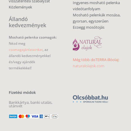
visszatérítési szabályzat
Ingyenes mosható pelenka
Közlemények
videótanfolyam
Mosható pelenkák mosása,
Állandó
gyorsan, egyszerűen
kedvezmények
Ecoegg mosótojás
Mosható pelenka csomagok:
Nézd meg
csomagajánlatainkat
, az
állandó kedvezményekkel
Még több doTERRA illóolaj:
és/vagy ajándék
naturalolajok.com
termékekkkel!
Fizetési módok
Bankkártya, banki utalás,
utánvét