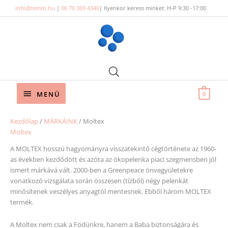
Skip
info@temiti.hu
|
06 70 369 4340
| Ilyenkor keress minket: H-P 9:30 -17:00
to
content
Below
MENÜ
0
Header
Sor
Kezdőlap
/
MÁRKÁINK
/ Moltex
by
Moltex
pop
A MOLTEX hosszú hagyományra visszatekintő cégtörténete az 1960-
as években kezdődött és azóta az ökopelenka piaci szegmensben jól
ismert márkává vált. 2000-ben a Greenpeace önvegyületekre
vonatkozó vizsgálata során összesen (tízből) négy pelenkát
minősítenek veszélyes anyagtól mentesnek. Ebből három MOLTEX
termék.
A Moltex nem csak a Födünkre, hanem a Baba biztonságára és