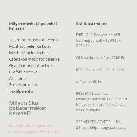
Milyen mosható pelenkát
Szállítási módok
keresel?
DPD, GLS, Packeta és MPL
Újszülött mosható pelenka
Csomagpontok –
1390 Ft –
2990 Ft
Mosható pelenka külső
Mosható pelenka belső
GLS házhozszállítás: 2200 Ft
Csónakos mosható pelenka
Gyapjú mosható pelenka
MPL házhozszállítás: 3500 Ft
Prefold pelenka
All in one
utánvét: 700 Ft
Zsebes pelenka
Textilpelenka
INGYENES szállítás
csomagpontra 40 000 Ft felett
Milyen öko
Magyarországra, Szlovákiába
babaterméket
és Romániába
keresel?
SZEMÉLYES ÁTVÉTEL – Bp.,
Öko eldobható pelenka
21. ker (időpontegyeztetéssel)
Babával együtt nővő ruhák