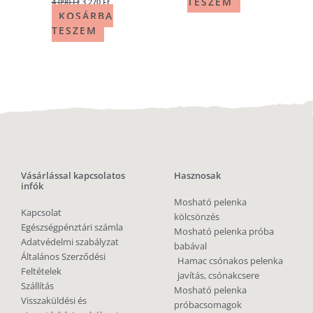
TESZEM
4 090
Ft
3 270
Ft
KOSÁRBA
TESZEM
Vásárlással kapcsolatos
Hasznosak
infók
Mosható pelenka
Kapcsolat
kölcsönzés
Egészségpénztári számla
Mosható pelenka próba
Adatvédelmi szabályzat
babával
Általános Szerződési
Hamac csónakos pelenka
Feltételek
javítás, csónakcsere
Szállítás
Mosható pelenka
Visszaküldési és
próbacsomagok