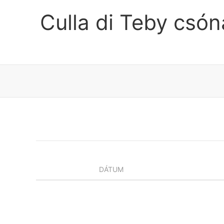
Culla di Teby csó
DÁTUM