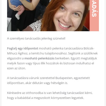
A személyes tanácsadás jelenleg szünetel!
Foglalj egy időpontot
mosható pelenka tanácsadásra Bölcsik-
Mihucz Ágihoz, a temiti.hu tulajdonosához. Segítünk a szülőknek
eligazodni a
mosható pelenkázás
berkeiben. Együtt megtaláljuk
melyik fazon vagy típus illik hozzátok és biztosan indulhatsz el
ezen az úton.
A tanácsadásra várunk szeretettel Budapesten, egyeztetett
időpontban, akár délután vagy hétvégén is.
Kérésedre az otthonodba is van lehetőség tanácsadást kérni,
hogy a babáddal a megszokott környezetben legyetek.