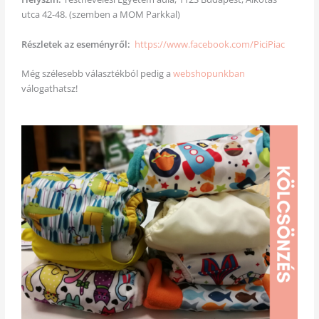
utca 42-48. (szemben a MOM Parkkal)
Részletek az eseményről:
https://www.facebook.com/PiciPiac
Még szélesebb választékból pedig a
webshopunkban
válogathatsz!