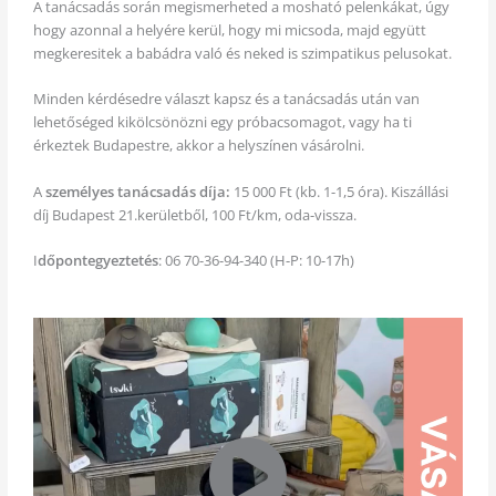
A tanácsadás során megismerheted a mosható pelenkákat, úgy
hogy azonnal a helyére kerül, hogy mi micsoda, majd együtt
megkeresitek a babádra való és neked is szimpatikus pelusokat.
Minden kérdésedre választ kapsz és a tanácsadás után van
lehetőséged kikölcsönözni egy próbacsomagot, vagy ha ti
érkeztek Budapestre, akkor a helyszínen vásárolni.
A
személyes tanácsadás díja:
15 000 Ft (kb. 1-1,5 óra). Kiszállási
díj Budapest 21.kerületből, 100 Ft/km, oda-vissza.
I
dőpontegyeztetés
: 06 70-36-94-340 (H-P: 10-17h)