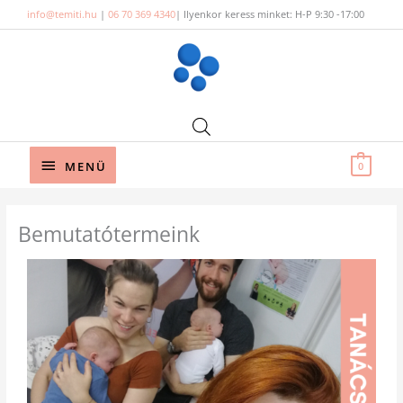
Skip
info@temiti.hu
|
06 70 369 4340
| Ilyenkor keress minket: H-P 9:30 -17:00
to
content
Below
MENÜ
0
Header
Bemutatótermeink