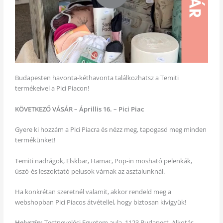
Budapesten havonta-kéthavonta találkozhatsz a Temiti
termékeivel a Pici Piacon!
KÖVETKEZŐ VÁSÁR – Áprillis 16. – Pici Piac
Gyere ki hozzám a Pici Piacra és nézz meg, tapogasd meg minden
termékünket!
Temiti nadrágok, Elskbar, Hamac, Pop-in mosható pelenkák,
úszó-és leszoktató pelusok várnak az asztalunknál.
Ha konkrétan szeretnél valamit, akkor rendeld meg a
webshopban Pici Piacos átvétellel, hogy biztosan kivigyük!
Helyszín:
Testnevelési Egyetem aula, 1123 Budapest, Alkotás