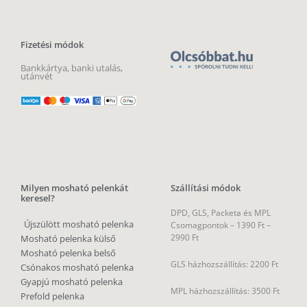
Fizetési módok
Bankkártya, banki utalás,
utánvét
Milyen mosható pelenkát
Szállítási módok
keresel?
DPD, GLS, Packeta és MPL
Újszülött mosható pelenka
Csomagpontok –
1390 Ft –
2990 Ft
Mosható pelenka külső
Mosható pelenka belső
GLS házhozszállítás: 2200 Ft
Csónakos mosható pelenka
Gyapjú mosható pelenka
MPL házhozszállítás: 3500 Ft
Prefold pelenka