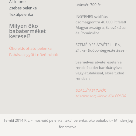
All in one
utánvét: 700 Ft
Zsebes pelenka
Textilpelenka
INGYENES szállítás
csomagpontra 40 000 Ft felett
Milyen öko
Magyarországra, Szlovákiába
babaterméket
és Romániába
keresel?
SZEMÉLYES ÁTVÉTEL – Bp.,
Öko eldobható pelenka
21. ker (időpontegyeztetéssel)
Babával együtt nővő ruhák
Személyes átvétel esetén a
rendelésedet bankkártyával
vagy átutalással, előre tudod
rendezni.
SZÁLLÍTÁSI INFÓK
részletesen, illetve KÜLFÖLDR
Temiti 2014 Kft. – mosható pelenka, textil pelenka, öko bababolt – Minden jog
fenntartva.