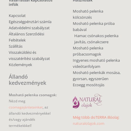
Vásárlással kapcsolatos
Hasznosak
infók
Mosható pelenka
Kapcsolat
kölcsönzés
Egészségpénztári számla
Mosható pelenka próba
Adatvédelmi szabályzat
babával
Általános Szerződési
Hamac csónakos pelenka
Feltételek
javítás, csónakcsere
Szállítás
Mosható pelenka
Visszaküldési és
próbacsomagok
visszatérítési szabályzat
Ingyenes mosható pelenka
Közlemények
videótanfolyam
Mosható pelenkák mosása,
Állandó
gyorsan, egyszerűen
kedvezmények
Ecoegg mosótojás
Mosható pelenka csomagok:
Nézd meg
csomagajánlatainkat
, az
állandó kedvezményekkel
Még több doTERRA illóolaj:
és/vagy ajándék
naturalolajok.com
termékekkkel!