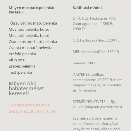
Milyen mosható pelenkát
Szállítási módok
keresel?
DPD, GLS, Packeta és MPL
Újszülött mosható pelenka
Csomagpontok –
1390 Ft –
2990 Ft
Mosható pelenka külső
Mosható pelenka belső
GLS házhozszállítás: 2200 Ft
Csónakos mosható pelenka
Gyapjú mosható pelenka
MPL házhozszállítás: 3500 Ft
Prefold pelenka
All in one
utánvét: 700 Ft
Zsebes pelenka
Textilpelenka
INGYENES szállítás
csomagpontra 40 000 Ft felett
Milyen öko
Magyarországra, Szlovákiába
babaterméket
és Romániába
keresel?
SZEMÉLYES ÁTVÉTEL – Bp.,
Öko eldobható pelenka
21. ker (időpontegyeztetéssel)
Babával együtt nővő ruhák
Személyes átvétel esetén a
rendelésedet bankkártyával
vagy átutalással, előre tudod