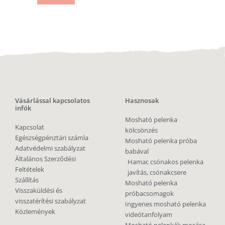
Vásárlással kapcsolatos
Hasznosak
infók
Mosható pelenka
Kapcsolat
kölcsönzés
Egészségpénztári számla
Mosható pelenka próba
Adatvédelmi szabályzat
babával
Általános Szerződési
Hamac csónakos pelenka
Feltételek
javítás, csónakcsere
Szállítás
Mosható pelenka
Visszaküldési és
próbacsomagok
visszatérítési szabályzat
Ingyenes mosható pelenka
Közlemények
videótanfolyam
Mosható pelenkák mosása,