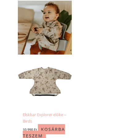
Elskbar Explorer előke –
Birds
KOSÁRBA
10 990
Ft
TESZEM