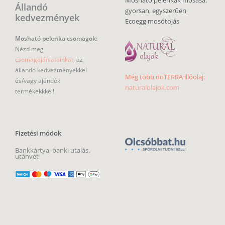
Állandó
gyorsan, egyszerűen
kedvezmények
Ecoegg mosótojás
Mosható pelenka csomagok:
Nézd meg
csomagajánlatainkat
, az
állandó kedvezményekkel
Még több doTERRA illóolaj:
és/vagy ajándék
naturalolajok.com
termékekkkel!
Fizetési módok
Bankkártya, banki utalás,
utánvét