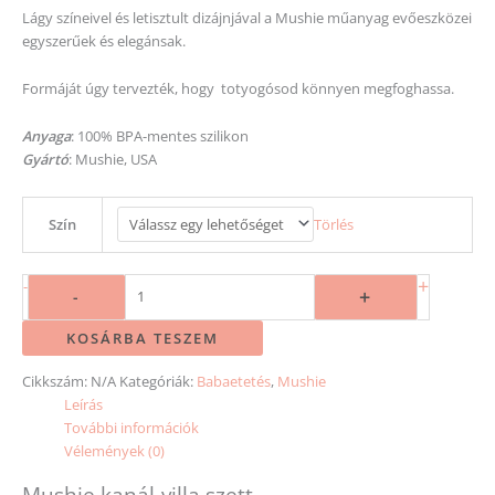
Lágy színeivel és letisztult dizájnjával a Mushie műanyag evőeszközei
egyszerűek és elegánsak.
Formáját úgy tervezték, hogy totyogósod könnyen megfoghassa.
Anyaga
: 100% BPA-mentes szilikon
Gyártó
: Mushie, USA
Szín
Törlés
+
-
+
-
KOSÁRBA TESZEM
Cikkszám:
N/A
Kategóriák:
Babaetetés
,
Mushie
Leírás
További információk
Vélemények (0)
Mushie kanál-villa szett