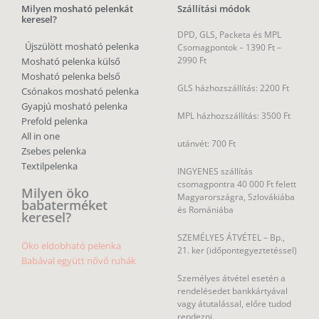
Milyen mosható pelenkát
Szállítási módok
keresel?
DPD, GLS, Packeta és MPL
Újszülött mosható pelenka
Csomagpontok –
1390 Ft –
2990 Ft
Mosható pelenka külső
Mosható pelenka belső
GLS házhozszállítás: 2200 Ft
Csónakos mosható pelenka
Gyapjú mosható pelenka
MPL házhozszállítás: 3500 Ft
Prefold pelenka
All in one
utánvét: 700 Ft
Zsebes pelenka
Textilpelenka
INGYENES szállítás
csomagpontra 40 000 Ft felett
Milyen öko
Magyarországra, Szlovákiába
babaterméket
és Romániába
keresel?
SZEMÉLYES ÁTVÉTEL – Bp.,
Öko eldobható pelenka
21. ker (időpontegyeztetéssel)
Babával együtt nővő ruhák
Személyes átvétel esetén a
rendelésedet bankkártyával
vagy átutalással, előre tudod
rendezni.