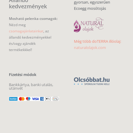
gyorsan, egyszerűen
kedvezmények
Ecoegg mosótojás
Mosható pelenka csomagok:
Nézd meg
csomagajánlatainkat
, az
állandó kedvezményekkel
Még több doTERRA illóolaj:
és/vagy ajándék
naturalolajok.com
termékekkkel!
Fizetési módok
Bankkártya, banki utalás,
utánvét