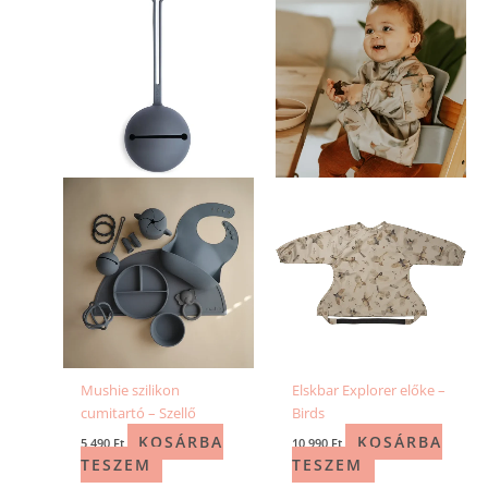
Mushie szilikon
Elskbar Explorer előke –
cumitartó – Szellő
Birds
KOSÁRBA
KOSÁRBA
5 490
Ft
10 990
Ft
TESZEM
TESZEM