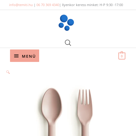
Skip
info@temiti.hu
|
06 70 369 4340
| Ilyenkor keress minket: H-P 9:30 -17:00
to
content
Below
MENÜ
0
Header
Mushie
🔍
kanál-
villa
szett
mennyiség