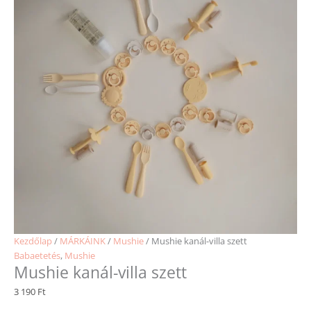
Kezdőlap
/
MÁRKÁINK
/
Mushie
/ Mushie kanál-villa szett
Babaetetés
,
Mushie
Mushie kanál-villa szett
3 190
Ft