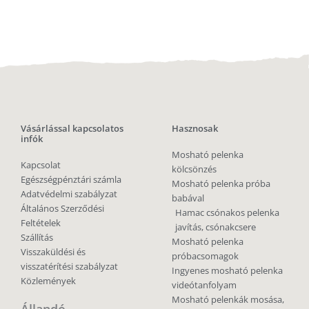
Vásárlással kapcsolatos
Hasznosak
infók
Mosható pelenka
Kapcsolat
kölcsönzés
Egészségpénztári számla
Mosható pelenka próba
Adatvédelmi szabályzat
babával
Általános Szerződési
Hamac csónakos pelenka
Feltételek
javítás, csónakcsere
Szállítás
Mosható pelenka
Visszaküldési és
próbacsomagok
visszatérítési szabályzat
Ingyenes mosható pelenka
Közlemények
videótanfolyam
Mosható pelenkák mosása,
Állandó