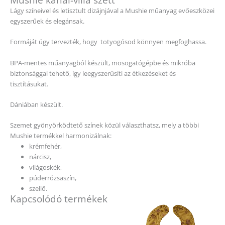
Lágy színeivel és letisztult dizájnjával a Mushie műanyag evőeszközei
egyszerűek és elegánsak.
Formáját úgy tervezték, hogy totyogósod könnyen megfoghassa.
BPA-mentes műanyagból készült, mosogatógépbe és mikróba
biztonsággal tehető, így leegyszerűsíti az étkezéseket és
tisztításukat.
Dániában készült.
Szemet gyönyörködtető színek közül választhatsz, mely a többi
Mushie termékkel harmonizálnak:
krémfehér,
nárcisz,
világoskék,
púderrózsaszín,
szellő.
Kapcsolódó termékek
Ennek
a