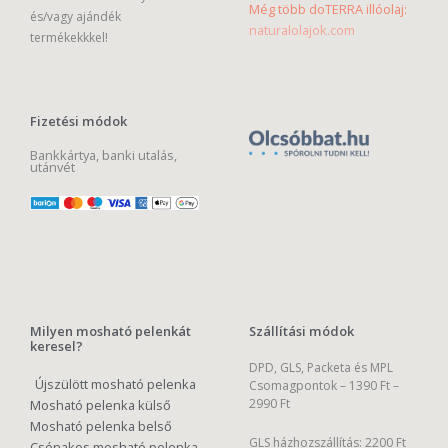
Még több doTERRA illóolaj:
és/vagy ajándék
naturalolajok.com
termékekkkel!
Fizetési módok
Bankkártya, banki utalás,
utánvét
Milyen mosható pelenkát
Szállítási módok
keresel?
DPD, GLS, Packeta és MPL
Újszülött mosható pelenka
Csomagpontok –
1390 Ft –
2990 Ft
Mosható pelenka külső
Mosható pelenka belső
GLS házhozszállítás: 2200 Ft
Csónakos mosható pelenka