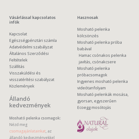
Vásárlással kapcsolatos
Hasznosak
infók
Mosható pelenka
Kapcsolat
kölcsönzés
Egészségpénztári számla
Mosható pelenka próba
Adatvédelmi szabályzat
babával
Általános Szerződési
Hamac csónakos pelenka
Feltételek
javítás, csónakcsere
Szállítás
Mosható pelenka
Visszaküldési és
próbacsomagok
visszatérítési szabályzat
Ingyenes mosható pelenka
Közlemények
videótanfolyam
Mosható pelenkák mosása,
Állandó
gyorsan, egyszerűen
kedvezmények
Ecoegg mosótojás
Mosható pelenka csomagok:
Nézd meg
csomagajánlatainkat
, az
állandó kedvezményekkel