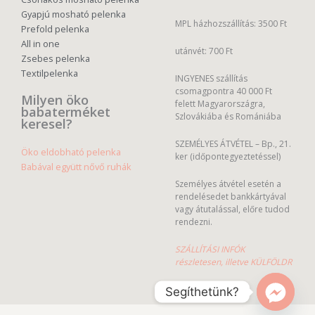
Gyapjú mosható pelenka
MPL házhozszállítás: 3500 Ft
Prefold pelenka
All in one
utánvét: 700 Ft
Zsebes pelenka
Textilpelenka
INGYENES szállítás
csomagpontra 40 000 Ft
Milyen öko
felett Magyarországra,
babaterméket
Szlovákiába és Romániába
keresel?
SZEMÉLYES ÁTVÉTEL – Bp., 21.
Öko eldobható pelenka
ker (időpontegyeztetéssel)
Babával együtt nővő ruhák
Személyes átvétel esetén a
rendelésedet bankkártyával
vagy átutalással, előre tudod
rendezni.
SZÁLLÍTÁSI INFÓK
részletesen, illetve KÜLFÖLDR
Segíthetünk?