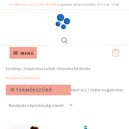
Skip
info@temiti.hu
|
06 70 369 4340
| Ilyenkor keress minket: H-P 9:30 -17:00
to
content
Below
MENÜ
0
Header
Sor
Kezdőlap
/
Szuperanya holmik
/ Kismama fürdőruha
by
pop
Kismama fürdőruha
TERMÉKSZŰRŐ
Mind a(z) 2 találat megjelenítve
Ennek
Enne