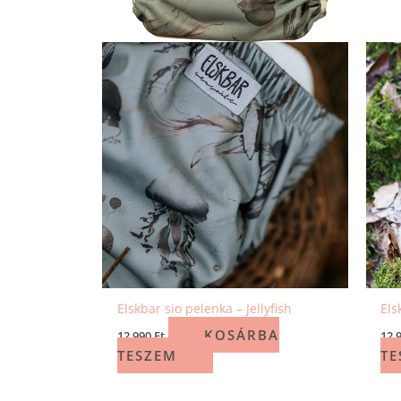
Elskbar sio pelenka – Jellyfish
Els
KOSÁRBA
12 990
Ft
12 
TESZEM
TE