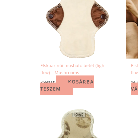
Elskbar női mosható betét (light
Els
flow) – Mushrooms
flo
KOSÁRBA
2 990
Ft
14 
TESZEM
VÁ