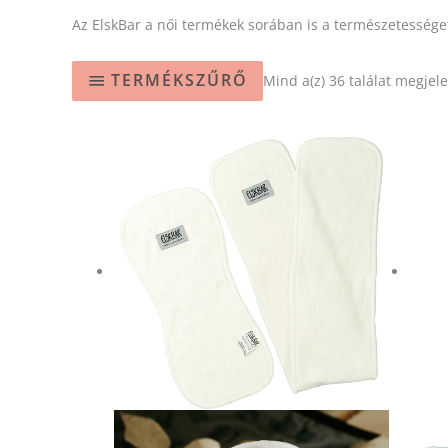
Az ElskBar a női termékek sorában is a természetessége
TERMÉKSZŰRŐ
Mind a(z) 36 találat megjele