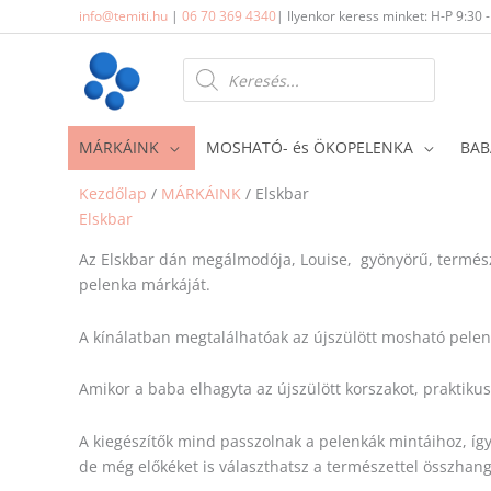
Skip
info@temiti.hu
|
06 70 369 4340
| Ilyenkor keress minket: H-P 9:30 
to
content
Products
search
MÁRKÁINK
MOSHATÓ- és ÖKOPELENKA
BAB
Kezdőlap
/
MÁRKÁINK
/ Elskbar
Elskbar
Az Elskbar dán megálmodója, Louise, gyönyörű, természe
pelenka márkáját.
A kínálatban megtalálhatóak az újszülött mosható pelen
Amikor a baba elhagyta az újszülött korszakot, praktikus
A kiegészítők mind passzolnak a pelenkák mintáihoz, így
de még előkéket is választhatsz a természettel összhan