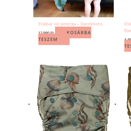
Elskbar sio pelenka – Dandelions
Els
flo
KOSÁRBA
12 990
Ft
TESZEM
4 4
TE