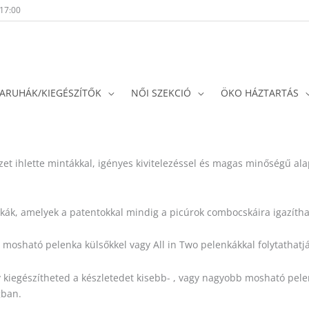
-17:00
ARUHÁK/KIEGÉSZÍTŐK
NŐI SZEKCIÓ
ÖKO HÁZTARTÁS
Sorted
by
popularity
t ihlette mintákkal, igényes kivitelezéssel és magas minőségű al
kák, amelyek a patentokkal mindig a picúrok combocskáira igazítha
 mosható pelenka külsőkkel vagy All in Two pelenkákkal folytathatjá
 kiegészítheted a készletedet kisebb- , vagy nagyobb mosható pelen
gban.