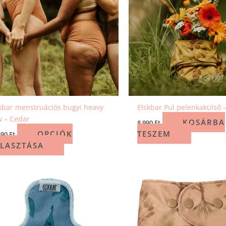
kbar menstruációs bugyi heavy
Elskbar Pul pelenkakülső 
w – Cedar
KOSÁRBA
8 990
Ft
OPCIÓK
TESZEM
390
Ft
LASZTÁSA