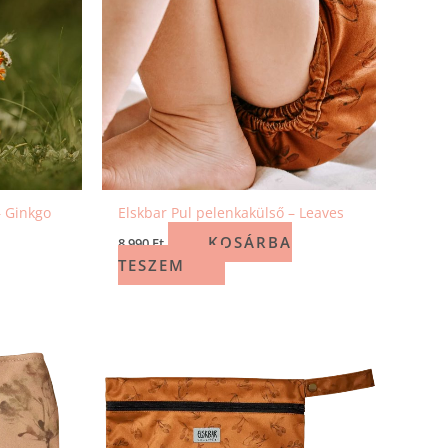
– Ginkgo
Elskbar Pul pelenkakülső – Leaves
KOSÁRBA
8 990
Ft
TESZEM