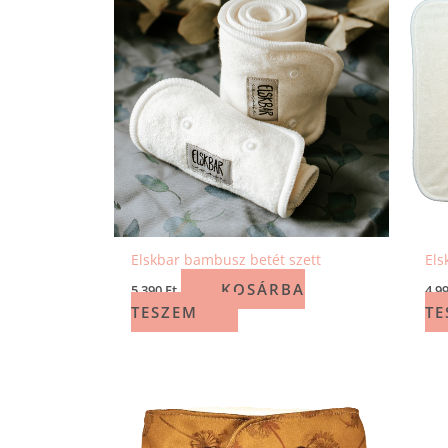
Elskbar bambusz betét szett
Els
KOSÁRBA
5 390
Ft
4 9
TESZEM
TE