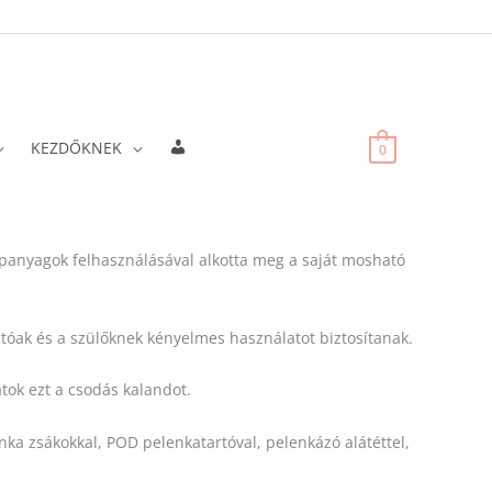
Fiókadatok
KEZDŐKNEK
0
apanyagok felhasználásával alkotta meg a saját mosható
tóak és a szülőknek kényelmes használatot biztosítanak.
tok ezt a csodás kalandot.
ka zsákokkal, POD pelenkatartóval, pelenkázó alátéttel,