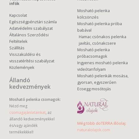
infók
Mosható pelenka
Kapcsolat
kölcsönzés
Egészségpénztári számla
Mosható pelenka próba
Adatvédelmi szabályzat
babával
Általános Szerződési
Hamac csónakos pelenka
Feltételek
javítás, csónakcsere
Szállítás
Mosható pelenka
Visszaküldési és
próbacsomagok
visszatérítési szabályzat
Ingyenes mosható pelenka
Közlemények
videótanfolyam
Mosható pelenkák mosása,
Állandó
gyorsan, egyszerűen
kedvezmények
Ecoegg mosótojás
Mosható pelenka csomagok:
Nézd meg
csomagajánlatainkat
, az
állandó kedvezményekkel
Még több doTERRA illóolaj:
és/vagy ajándék
naturalolajok.com
termékekkkel!