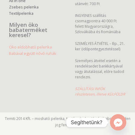
All in one
utánvét: 700 Ft
Zsebes pelenka
Textilpelenka
INGYENES szállítás
csomagpontra 40 000 Ft
Milyen öko
felett Magyarországra,
babaterméket
Szlovákiába és Romániába
keresel?
SZEMÉLYES ÁTVÉTEL – Bp., 21.
Öko eldobható pelenka
ker (időpontegyeztetéssel)
Babával együtt nővő ruhák
Személyes átvétel esetén a
rendelésedet bankkártyával
vagy átutalással, előre tudod
rendezni.
SZÁLLÍTÁSI INFÓK
részletesen, illetve KÜLFÖLDR
Temiti 2014 Kft. – mosható pelenka, textil pelenka, öko bababolt – Minden
Segíthetünk?
jog fenntartva.