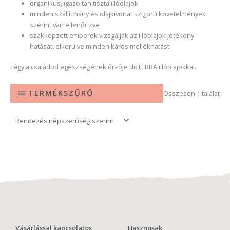
organikus, igazoltan tiszta illóolajok
minden szállítmány és olajkivonat szigorú követelmények
szerint van ellenőrizve
szakképzett emberek vizsgálják az illóolajok jótékony
hatását, elkerülve minden káros mellékhatást
Légy a családod egészségének őrzője doTERRA illóolajokkal.
TERMÉKSZŰRŐ
Összesen 1 találat
Vásárlással kapcsolatos
Hasznosak