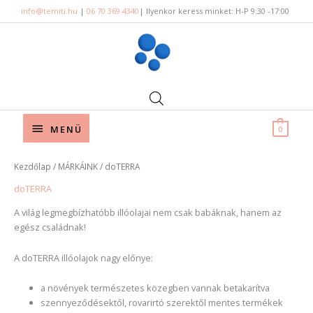
Skip
info@temiti.hu
|
06 70 369 4340
| Ilyenkor keress minket: H-P 9:30 -17:00
to
content
Below
MENÜ
0
Header
Kezdőlap
/
MÁRKÁINK
/ doTERRA
doTERRA
A világ legmegbízhatóbb illóolajai nem csak babáknak, hanem az
egész családnak!
A doTERRA illóolajok nagy előnye:
a növények természetes közegben vannak betakarítva
szennyeződésektől, rovarirtó szerektől mentes termékek