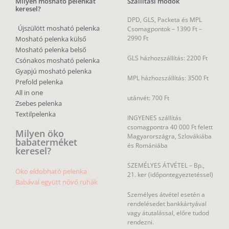
Milyen mosható pelenkát
Szállítási módok
keresel?
DPD, GLS, Packeta és MPL
Újszülött mosható pelenka
Csomagpontok –
1390 Ft –
2990 Ft
Mosható pelenka külső
Mosható pelenka belső
GLS házhozszállítás: 2200 Ft
Csónakos mosható pelenka
Gyapjú mosható pelenka
MPL házhozszállítás: 3500 Ft
Prefold pelenka
All in one
utánvét: 700 Ft
Zsebes pelenka
Textilpelenka
INGYENES szállítás
csomagpontra 40 000 Ft felett
Milyen öko
Magyarországra, Szlovákiába
babaterméket
és Romániába
keresel?
SZEMÉLYES ÁTVÉTEL – Bp.,
Öko eldobható pelenka
21. ker (időpontegyeztetéssel)
Babával együtt nővő ruhák
Személyes átvétel esetén a
rendelésedet bankkártyával
vagy átutalással, előre tudod
rendezni.