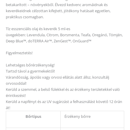
betakarított – növényekből. Élvezd kedvenc aromáidnak és
keverékeidnek célzottan kifejtett, jótékony hatásait egyetlen,
praktikus csomagban.
Tíz esszenciális olaj és keverék 5 ml-es
üvegekben: Levendula, Citrom, Borsmenta, Teafa, Oregánó, Tömjén,
Deep Blue™, doTERRA Air™, ZenGest™, OnGuard™
Figyelmeztetés!
Lehetséges bőrérzékenység!
Tartsd távol a gyermekektől!
Várandósság, ápolás vagy orvosi ellátás alatt állsz, konzultálj
orvosoddal!
Kerüld a szemmel, a belső fülekkel és az érzékeny területekkel való
érintkezést!
Kerüld a napfényt és az UV sugárzást a felhasználást követő 12 órán
át!
Bőrtípus
Érzékeny bőrre