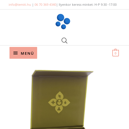
Skip
info@temiti.hu
|
06 70 369 4340
| Ilyenkor keress minket: H-P 9:30 -17:00
to
content
Below
MENÜ
0
Header