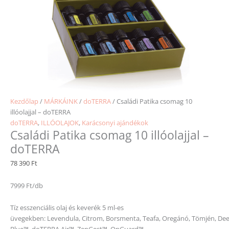
Kezdőlap
/
MÁRKÁINK
/
doTERRA
/ Családi Patika csomag 10
illóolajjal – doTERRA
doTERRA
,
ILLÓOLAJOK
,
Karácsonyi ajándékok
Családi Patika csomag 10 illóolajjal –
doTERRA
78 390
Ft
7999 Ft/db
Tíz esszenciális olaj és keverék 5 ml-es
üvegekben: Levendula, Citrom, Borsmenta, Teafa, Oregánó, Tömjén, De
Blue™, doTERRA Air™, ZenGest™, OnGuard™