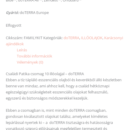
Gyártó:
doTERRA Europe
Elfogyott
Cikkszám:
FAMILYKIT
Kategóriák:
doTERRA
,
ILLÓOLAJOK
,
Karácsonyi
ajándékok
Leírás
További információk
Vélemények (0)
Családi Patika csomag 10 illóolajjal – doTERRA
Ebben a tíz tápláló esszenciális olajból és keverékből álló készletben
benne van mindaz, ami ahhoz kell, hogy a család hétköznapi
egészségügyi szükségleteit esszenciális olajokat felhasználó,
egyszerű és biztonságos módszerekkel kezeljük.
Ebben a csomagban is, mint minden doTERRA csomagban,
gondosan kiválasztott olajokat találsz, amelyeket kíméletes
lepárlással nyertek ki – a doTERRA tisztaságra és hatásosságra
vonatkozó szigorú előírásainak megfelelően termesztett és