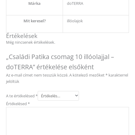
Márka
doTERRA
Mit keresel?
illóolajok
Értékelések
Még nincsenek értékelések.
„Családi Patika csomag 10 illóolajjal –
doTERRA” értékelése elsőként
Az e-mail címet nem tesszük közzé.
A kötelező mezőket
*
karakterrel
jelöltük
A te értékelésed
*
Értékelésed
*