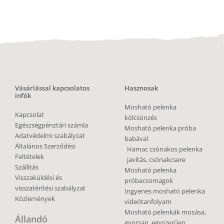
Vásárlással kapcsolatos
Hasznosak
infók
Mosható pelenka
Kapcsolat
kölcsönzés
Egészségpénztári számla
Mosható pelenka próba
Adatvédelmi szabályzat
babával
Általános Szerződési
Hamac csónakos pelenka
Feltételek
javítás, csónakcsere
Szállítás
Mosható pelenka
Visszaküldési és
próbacsomagok
visszatérítési szabályzat
Ingyenes mosható pelenka
Közlemények
videótanfolyam
Mosható pelenkák mosása,
Állandó
gyorsan, egyszerűen