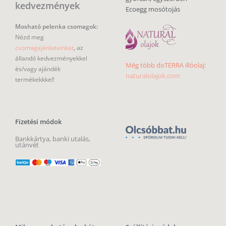
kedvezmények
Ecoegg mosótojás
Mosható pelenka csomagok:
Nézd meg
csomagajánlatainkat
, az
állandó kedvezményekkel
Még több doTERRA illóolaj:
és/vagy ajándék
naturalolajok.com
termékekkkel!
Fizetési módok
Bankkártya, banki utalás,
utánvét