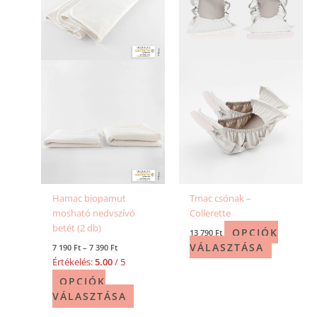
variációja
variációja
van.
van.
A
A
változatok
változatok
a
a
termékoldalon
termékold
választhatók
választhat
ki
ki
Hamac biopamut
Tmac csónak –
mosható nedvszívó
Collerette
betét (2 db)
OPCIÓK
13 790
Ft
VÁLASZTÁSA
7 190
Ft
–
7 390
Ft
Értékelés:
5.00
/ 5
OPCIÓK
VÁLASZTÁSA