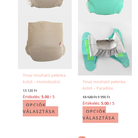
A
A
változatok
változatok
a
a
termékoldalon
termékold
választhatók
választhat
ki
ki
Tmac mosható pelenka
külső – Homokszínű
Tmac mosható pelenka
külső – Paradisio
13 120
Ft
Értékelés:
5.00
/ 5
13 120
Ft
9 990
Ft
Értékelés:
5.00
/ 5
OPCIÓK
VÁLASZTÁSA
OPCIÓK
VÁLASZTÁSA
Original
Current