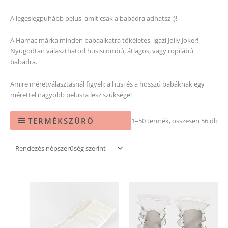
A legeslegpuhább pelus, amit csak a babádra adhatsz :)!
A Hamac márka minden babaalkatra tökéletes, igazi Jolly Joker!
Nyugodtan választhatod husiscombú, átlagos, vagy ropilábú
babádra.
Amire méretválasztásnál figyelj: a husi és a hosszú babáknak egy
mérettel nagyobb pelusra lesz szüksége!
TERMÉKSZŰRŐ
1–50 termék, összesen 56 db
Ártartomány:
Ennek
Ennek
7
a
a
190 Ft
-
terméknek
terméknek
7
több
több
390 Ft