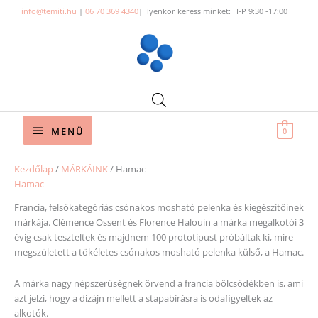
Skip
info@temiti.hu
|
06 70 369 4340
| Ilyenkor keress minket: H-P 9:30 -17:00
to
content
Below
MENÜ
0
Header
Sor
Kezdőlap
/
MÁRKÁINK
/ Hamac
by
Hamac
pop
Francia, felsőkategóriás csónakos mosható pelenka és kiegészítőinek
márkája. Clémence Ossent és Florence Halouin a márka megalkotói 3
évig csak teszteltek és majdnem 100 prototípust próbáltak ki, mire
megszületett a tökéletes csónakos mosható pelenka külső, a Hamac.
A márka nagy népszerűségnek örvend a francia bölcsődékben is, ami
azt jelzi, hogy a dizájn mellett a stapabírásra is odafigyeltek az
alkotók.