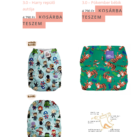
3.0 – Harry repülő
3.0 – Pókember bébik
autója
KOSÁRBA
4 790
Ft
KOSÁRBA
TESZEM
4 790
Ft
TESZEM