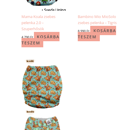
Mama Koala zsebes
Bambino Mio MioSolo
pelenka 2.0 –
zsebes pelenka – Tigris
Szuperhősök
KOSÁRBA
8 990
Ft
KOSÁRBA
TESZEM
4 790
Ft
TESZEM