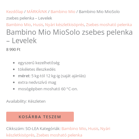
Kezdőlap
/
MÁRKÁINK
/
Bambino Mio
/ Bambino Mio MioSolo
zsebes pelenka – Levelek
Bambino Mio
,
Husis
,
Nyári készletkisöprés
,
Zsebes mosható pelenka
Bambino Mio MioSolo zsebes pelenka
– Levelek
8 990
Ft
egyszerű kezelhetőség
tökéletes illeszkedés
méret
: 5 kg-tól 12 kg-ig (saját ajánlás)
extra nedvszívó mag
mosógépben mosható 60 °C-on.
Availability:
Készleten
KOSÁRBA TESZEM
Cikkszám:
SO-LEA
Kategóriák:
Bambino Mio
,
Husis
,
Nyári
készletkisöprés
,
Zsebes mosható pelenka