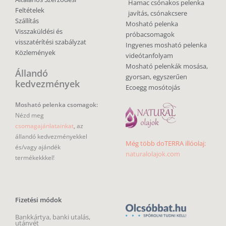
Hamac csónakos pelenka
Feltételek
javítás, csónakcsere
Szállítás
Mosható pelenka
Visszaküldési és
próbacsomagok
visszatérítési szabályzat
Ingyenes mosható pelenka
Közlemények
videótanfolyam
Mosható pelenkák mosása,
Állandó
gyorsan, egyszerűen
kedvezmények
Ecoegg mosótojás
Mosható pelenka csomagok:
Nézd meg
csomagajánlatainkat
, az
állandó kedvezményekkel
Még több doTERRA illóolaj:
és/vagy ajándék
naturalolajok.com
termékekkkel!
Fizetési módok
Bankkártya, banki utalás,
utánvét