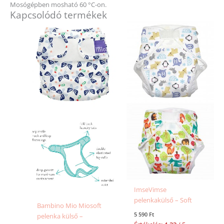
Mosógépben mosható 60 °C-on.
Kapcsolódó termékek
Ennek
Ennek
a
a
terméknek
terméknek
több
több
variációja
variációja
van.
van.
A
A
változatok
változatok
a
a
termékoldalon
termékold
választhatók
választhat
ki
ki
ImseVimse
pelenkakülső – Soft
Bambino Mio Miosoft
5 590
Ft
pelenka külső –