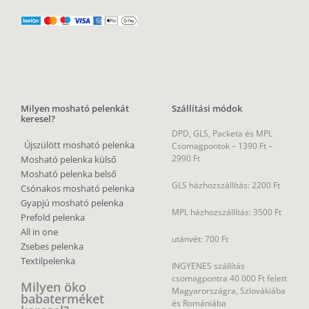
Milyen mosható pelenkát
Szállítási módok
keresel?
DPD, GLS, Packeta és MPL
Újszülött mosható pelenka
Csomagpontok –
1390 Ft –
2990 Ft
Mosható pelenka külső
Mosható pelenka belső
GLS házhozszállítás: 2200 Ft
Csónakos mosható pelenka
Gyapjú mosható pelenka
MPL házhozszállítás: 3500 Ft
Prefold pelenka
All in one
utánvét: 700 Ft
Zsebes pelenka
Textilpelenka
INGYENES szállítás
csomagpontra 40 000 Ft felett
Milyen öko
Magyarországra, Szlovákiába
babaterméket
és Romániába