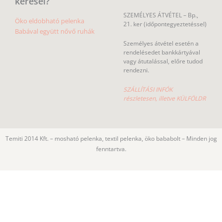
keresel?
SZEMÉLYES ÁTVÉTEL – Bp.,
Öko eldobható pelenka
21. ker (időpontegyeztetéssel)
Babával együtt nővő ruhák
Személyes átvétel esetén a
rendelésedet bankkártyával
vagy átutalással, előre tudod
rendezni.
SZÁLLÍTÁSI INFÓK
részletesen, illetve KÜLFÖLDR
Temiti 2014 Kft. – mosható pelenka, textil pelenka, öko bababolt – Minden jog
fenntartva.