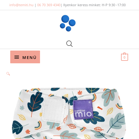
Skip
info@temiti.hu
|
06 70 369 4340
| Ilyenkor keress minket: H-P 9:30 -17:00
to
content
Below
MENÜ
0
Header
Bambino
🔍
Mio
MioSolo
zsebes
pelenka
–
Levelek
mennyiség