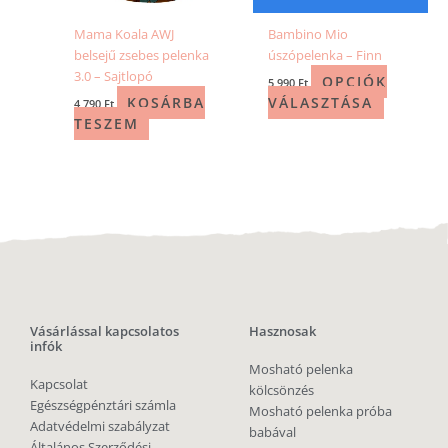
Mama Koala AWJ
Bambino Mio
belsejű zsebes pelenka
úszópelenka – Finn
3.0 – Sajtlopó
OPCIÓK
5 990
Ft
KOSÁRBA
VÁLASZTÁSA
4 790
Ft
TESZEM
Vásárlással kapcsolatos
Hasznosak
infók
Mosható pelenka
Kapcsolat
kölcsönzés
Egészségpénztári számla
Mosható pelenka próba
Adatvédelmi szabályzat
babával
Általános Szerződési