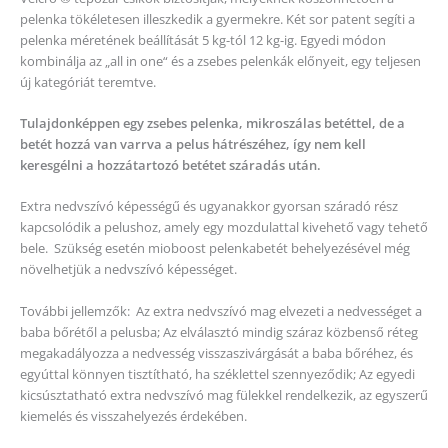
pelenka tökéletesen illeszkedik a gyermekre. Két sor patent segíti a
pelenka méretének beállítását 5 kg-tól 12 kg-ig. Egyedi módon
kombinálja az „all in one“ és a zsebes pelenkák előnyeit, egy teljesen
új kategóriát teremtve.
Tulajdonképpen egy zsebes pelenka, mikroszálas betéttel, de a
betét hozzá van varrva a pelus hátrészéhez, így nem kell
keresgélni a hozzátartozó betétet száradás után.
Extra nedvszívó képességű és ugyanakkor gyorsan száradó rész
kapcsolódik a pelushoz, amely egy mozdulattal kivehető vagy tehető
bele. Szükség esetén mioboost pelenkabetét behelyezésével még
növelhetjük a nedvszívó képességet.
További jellemzők: Az extra nedvszívó mag elvezeti a nedvességet a
baba bőrétől a pelusba; Az elválasztó mindig száraz közbenső réteg
megakadályozza a nedvesség visszaszivárgását a baba bőréhez, és
egyúttal könnyen tisztítható, ha széklettel szennyeződik; Az egyedi
kicsúsztatható extra nedvszívó mag fülekkel rendelkezik, az egyszerű
kiemelés és visszahelyezés érdekében.