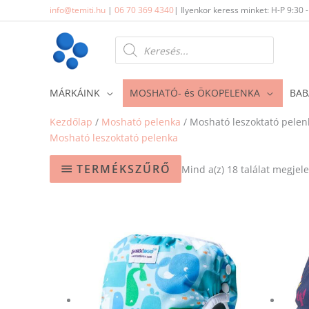
Skip
info@temiti.hu
|
06 70 369 4340
| Ilyenkor keress minket: H-P 9:30 
to
content
Products
search
MÁRKÁINK
MOSHATÓ- és ÖKOPELENKA
BAB
Kezdőlap
/
Mosható pelenka
/ Mosható leszoktató pelen
Mosható leszoktató pelenka
TERMÉKSZŰRŐ
Mind a(z) 18 találat megjele
Ennek
a
terméknek
több
variációja
van.