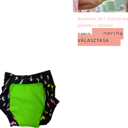
Bumbuns 2in1 úszó-és les
pelenka – Sommer
OPCIÓK
5 990
Ft
VÁLASZTÁSA