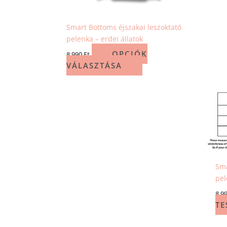
ki
Smart Bottoms éjszakai leszoktató
pelenka – erdei állatok
OPCIÓK
8 990
Ft
VÁLASZTÁSA
Sma
pel
8 9
TE