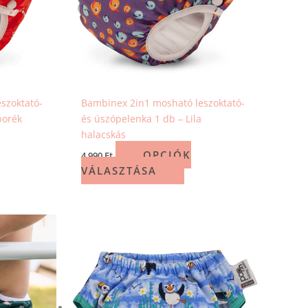
A
ozatok
változatok
a
mékoldalon
termékoldalon
aszthatók
választhatók
ki
szoktató-
Bambinex 2in1 mosható leszoktató-
borék
és úszópelenka 1 db – Lila
halacskás
OPCIÓK
4 990
Ft
VÁLASZTÁSA
ek
Ennek
a
méknek
terméknek
b
több
ációja
variációja
.
van.