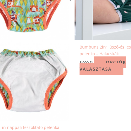
A
A
változatok
vált
a
a
termékoldalon
ter
választhatók
vál
ki
ki
Bumbuns 2in1 úszó-és les
pelenka – Halacskák
OPCIÓK
5 990
Ft
VÁLASZTÁSA
-in nappali leszoktató pelenka –