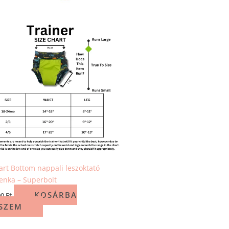
rt Bottom nappali leszoktató
enka – Superbolt
KOSÁRBA
90
Ft
SZEM