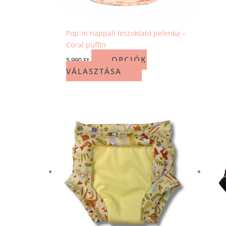
Pop-in nappali leszoktató pelenka –
Coral puffin
OPCIÓK
5 990
Ft
VÁLASZTÁSA
Ennek
a
terméknek
több
variációja
van.
A
változatok
a
termékoldalon
választhatók