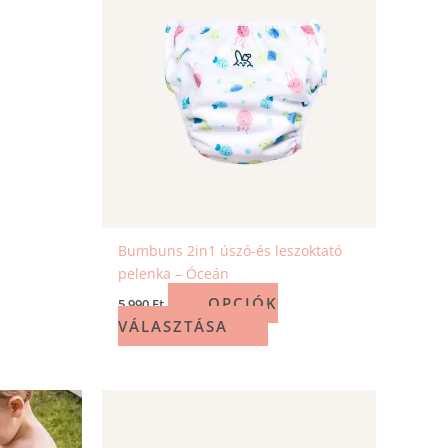
Bumbuns 2in1 úszó-és leszoktató
pelenka – Óceán
OPCIÓK
5 990
Ft
VÁLASZTÁSA
ek
Ennek
a
méknek
terméknek