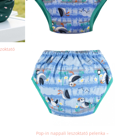
A
ozatok
változatok
a
mékoldalon
termékoldalon
aszthatók
választhatók
ki
zoktató
Pop-in nappali leszoktató pelenka –