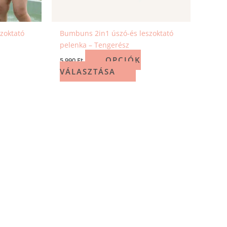
zoktató
Bumbuns 2in1 úszó-és leszoktató
pelenka – Tengerész
OPCIÓK
5 990
Ft
VÁLASZTÁSA