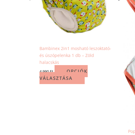
A
változatok
a
termékoldalon
választhatók
ki
Bambinex 2in1 mosható leszoktató-
és úszópelenka 1 db – Zöld
halacskás
OPCIÓK
4 990
Ft
VÁLASZTÁSA
Pop