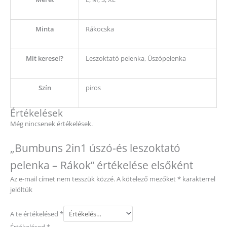
Minta
Rákocska
Mit keresel?
Leszoktató pelenka, Úszópelenka
Szín
piros
Értékelések
Még nincsenek értékelések.
„Bumbuns 2in1 úszó-és leszoktató
pelenka – Rákok” értékelése elsőként
Az e-mail címet nem tesszük közzé.
A kötelező mezőket
*
karakterrel
jelöltük
A te értékelésed
*