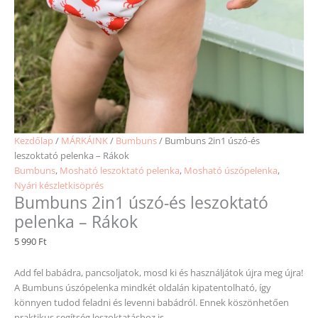
Kezdőlap
/
MÁRKÁINK
/
Bumbuns
/ Bumbuns 2in1 úszó-és
leszoktató pelenka – Rákok
Bumbuns
,
Mosható leszoktató pelenka
,
Mosható úszópelenka
,
Nyári készletkisöprés
Bumbuns 2in1 úszó-és leszoktató
pelenka – Rákok
5 990
Ft
Add fel babádra, pancsoljatok, mosd ki és használjátok újra meg újra!
A Bumbuns úszópelenka mindkét oldalán kipatentolható, így
könnyen tudod feladni és levenni babádról. Ennek köszönhetően
praktikus segítség leszoktatáshoz is.