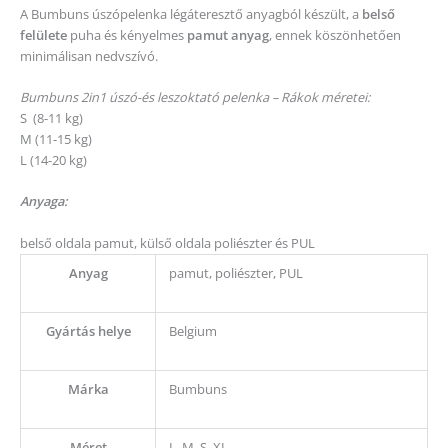
A Bumbuns úszópelenka légáteresztő anyagból készült, a
belső
felülete
puha és kényelmes
pamut anyag
, ennek köszönhetően
minimálisan nedvszívó.
Bumbuns 2in1 úszó-és leszoktató pelenka – Rákok méretei:
S (8-11 kg)
M (11-15 kg)
L (14-20 kg)
Anyaga:
belső oldala pamut, külső oldala poliészter és PUL
Anyag
pamut, poliészter, PUL
Gyártás helye
Belgium
Márka
Bumbuns
Méret
L, M, S, XL