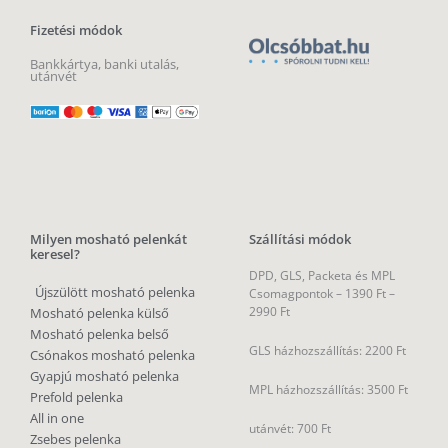
Fizetési módok
Bankkártya, banki utalás,
utánvét
Milyen mosható pelenkát
Szállítási módok
keresel?
DPD, GLS, Packeta és MPL
Újszülött mosható pelenka
Csomagpontok –
1390 Ft –
2990 Ft
Mosható pelenka külső
Mosható pelenka belső
GLS házhozszállítás: 2200 Ft
Csónakos mosható pelenka
Gyapjú mosható pelenka
MPL házhozszállítás: 3500 Ft
Prefold pelenka
All in one
utánvét: 700 Ft
Zsebes pelenka