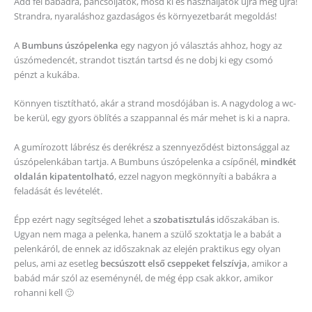
Add fel babádra, pancsoljatok, mosd ki és használjátok újra meg újra!
Strandra, nyaraláshoz gazdaságos és környezetbarát megoldás!
A
Bumbuns úszópelenka
egy nagyon jó választás ahhoz, hogy az
úszómedencét, strandot tisztán tartsd és ne dobj ki egy csomó
pénzt a kukába.
Könnyen tisztítható, akár a strand mosdójában is. A nagydolog a wc-
be kerül, egy gyors öblítés a szappannal és már mehet is ki a napra.
A gumírozott lábrész és derékrész a szennyeződést biztonsággal az
úszópelenkában tartja. A Bumbuns úszópelenka a csípőnél,
mindkét
oldalán kipatentolható
, ezzel nagyon megkönnyíti a babákra a
feladását és levételét.
Épp ezért nagy segítséged lehet a
szobatisztulás
időszakában is.
Ugyan nem maga a pelenka, hanem a szülő szoktatja le a babát a
pelenkáról, de ennek az időszaknak az elején praktikus egy olyan
pelus, ami az esetleg
becsúszott első cseppeket felszívja
, amikor a
babád már szól az eseménynél, de még épp csak akkor, amikor
rohanni kell 🙂