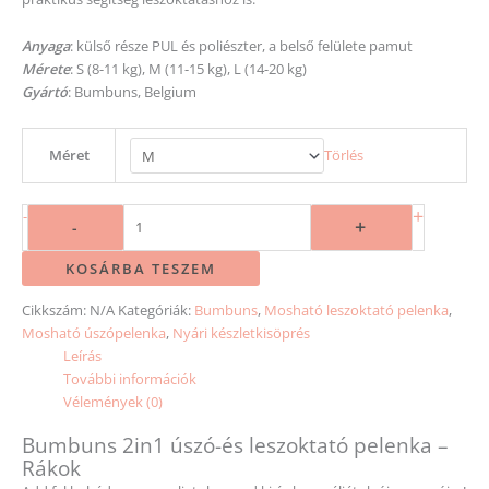
Anyaga
: külső része PUL és poliészter, a belső felülete pamut
Mérete
: S (8-11 kg), M (11-15 kg), L (14-20 kg)
Gyártó
: Bumbuns, Belgium
Méret
Törlés
+
-
+
-
KOSÁRBA TESZEM
Cikkszám:
N/A
Kategóriák:
Bumbuns
,
Mosható leszoktató pelenka
,
Mosható úszópelenka
,
Nyári készletkisöprés
Leírás
További információk
Vélemények (0)
Bumbuns 2in1 úszó-és leszoktató pelenka –
Rákok