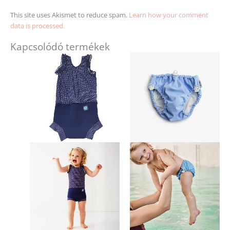
This site uses Akismet to reduce spam.
Learn how your comment
data is processed.
Kapcsolódó termékek
Ennek
Ennek
a
a
terméknek
terméknek
több
több
variációja
variációja
van.
van.
A
A
változatok
változatok
a
a
termékoldalon
termékold
választhatók
választhat
ki
ki