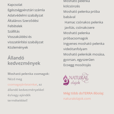
Mosható pelenka
Kapcsolat
kölcsönzés
Egészségpénztári számla
Mosható pelenka próba
Adatvédelmi szabályzat
babával
Általános Szerződési
Hamac csónakos pelenka
Feltételek
javítás, csónakcsere
Szállítás
Mosható pelenka
Visszaküldési és
próbacsomagok
visszatérítési szabályzat
Ingyenes mosható pelenka
Közlemények
videótanfolyam
Mosható pelenkák mosása,
Állandó
gyorsan, egyszerűen
kedvezmények
Ecoegg mosótojás
Mosható pelenka csomagok:
Nézd meg
csomagajánlatainkat
, az
állandó kedvezményekkel
Még több doTERRA illóolaj:
és/vagy ajándék
naturalolajok.com
termékekkkel!