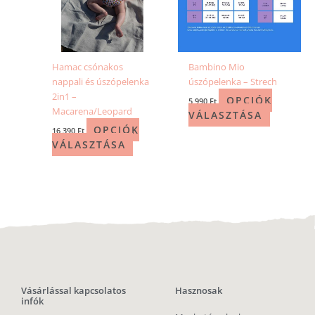
Hamac csónakos
Bambino Mio
nappali és úszópelenka
úszópelenka – Strech
2in1 –
OPCIÓK
5 990
Ft
Macarena/Leopard
VÁLASZTÁSA
OPCIÓK
16 390
Ft
VÁLASZTÁSA
Vásárlással kapcsolatos
Hasznosak
infók