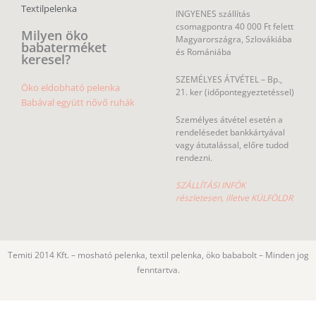
Textilpelenka
INGYENES szállítás
csomagpontra 40 000 Ft felett
Milyen öko
Magyarországra, Szlovákiába
babaterméket
és Romániába
keresel?
SZEMÉLYES ÁTVÉTEL – Bp.,
Öko eldobható pelenka
21. ker (időpontegyeztetéssel)
Babával együtt nővő ruhák
Személyes átvétel esetén a
rendelésedet bankkártyával
vagy átutalással, előre tudod
rendezni.
SZÁLLÍTÁSI INFÓK
részletesen, illetve KÜLFÖLDR
Temiti 2014 Kft. – mosható pelenka, textil pelenka, öko bababolt – Minden jog
fenntartva.