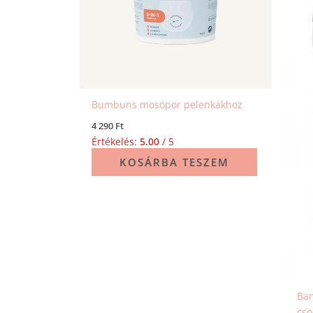
Bumbuns mosópor pelenkákhoz
4 290
Ft
Értékelés:
5.00
/ 5
KOSÁRBA TESZEM
Bam
cs