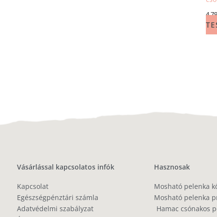
4 7
TE
Vásárlással kapcsolatos infók
Hasznosak
Kapcsolat
Mosható pelenka k
Egészségpénztári számla
Mosható pelenka p
Adatvédelmi szabályzat
Hamac csónakos pe