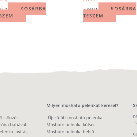
KOSÁRBA
KOSÁRBA
90
Ft
2 790
Ft
SZEM
TESZEM
Milyen mosható pelenkát keresel?
S
DP
ölcsönzés
Újszülött mosható pelenka
1
róba babával
Mosható pelenka külső
lenka javítás,
Mosható pelenka belső
GL