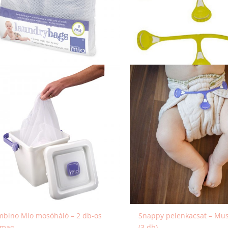
bino Mio mosóháló – 2 db-os
Snappy pelenkacsat – Mus
omag
(3 db)