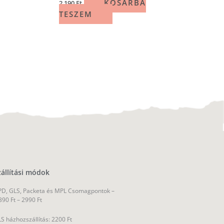
KOSÁRBA
2 190
Ft
TESZEM
zállítási módok
D, GLS, Packeta és MPL Csomagpontok –
390 Ft – 2990 Ft
S házhozszállítás: 2200 Ft