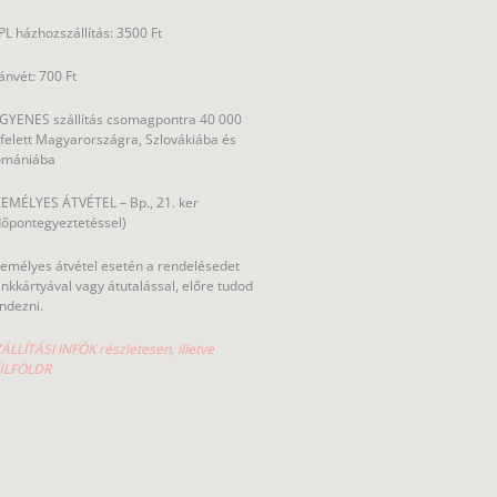
L házhozszállítás: 3500 Ft
ánvét: 700 Ft
GYENES szállítás csomagpontra 40 000
 felett Magyarországra, Szlovákiába és
omániába
EMÉLYES ÁTVÉTEL – Bp., 21. ker
dőpontegyeztetéssel)
emélyes átvétel esetén a rendelésedet
nkkártyával vagy átutalással, előre tudod
ndezni.
ÁLLÍTÁSI INFÓK részletesen, illetve
ÜLFÖLDR