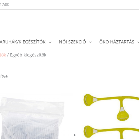
-17:00
ARUHÁK/KIEGÉSZÍTŐK
NŐI SZEKCIÓ
ÖKO HÁZTARTÁS
Sorted
tők
/ Egyéb kiegészítők
by
popularity
ítve