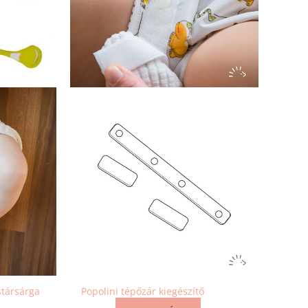
társárga
Popolini tépőzár kiegészítő