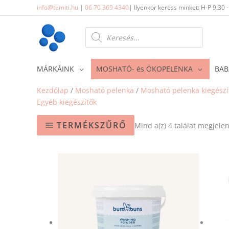
Skip
info@temiti.hu
|
06 70 369 4340
| Ilyenkor keress minket: H-P 9:30 
to
content
Products
search
MÁRKÁINK
MOSHATÓ- és ÖKOPELENKA
BAB
Kezdőlap
/
Mosható pelenka
/
Mosható pelenka kiegészí
Egyéb kiegészítők
TERMÉKSZŰRŐ
Mind a(z) 4 találat megjelen