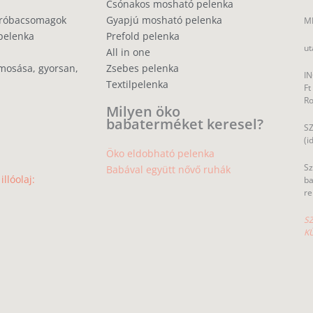
Csónakos mosható pelenka
próbacsomagok
Gyapjú mosható pelenka
MP
pelenka
Prefold pelenka
ut
All in one
mosása, gyorsan,
Zsebes pelenka
IN
Textilpelenka
Ft
R
Milyen öko
babaterméket keresel?
SZ
(i
Öko eldobható pelenka
Sz
Babával együtt nővő ruhák
llóolaj:
ba
re
SZ
K