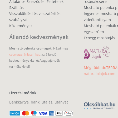
Általános Szerződési Feltételek
csónakcsere
Szállítás
Mosható pelenka 
Visszaküldési és visszatérítési
Ingyenes mosható 
szabályzat
videótanfolyam
Közlemények
Mosható pelenkák 
egyszerűen
Állandó kedvezmények
Ecoegg mosótojás
Mosható pelenka csomagok:
Nézd meg
csomagajánlatainkat
, az állandó
kedvezményekkel és/vagy ajándék
termékekkkel!
Még több doTERRA i
naturalolajok.com
Fizetési módok
Bankkártya, banki utalás, utánvét