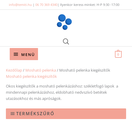
Skip
info@temiti.hu
|
06 70 369 4340
| Ilyenkor keress minket: H-P 9:30 -17:00
to
content
Below
MENÜ
0
Header
Kezdőlap
/
Mosható pelenka
/ Mosható pelenka kiegészítők
Mosható pelenka kiegészítők
Okos kiegészítők a mosható pelenkázáshoz: székletfogó lapok a
mindennapi pelenkázáshoz, eldobható nedvszívó betétek
utazásokhoz és más apróságok.
TERMÉKSZŰRŐ