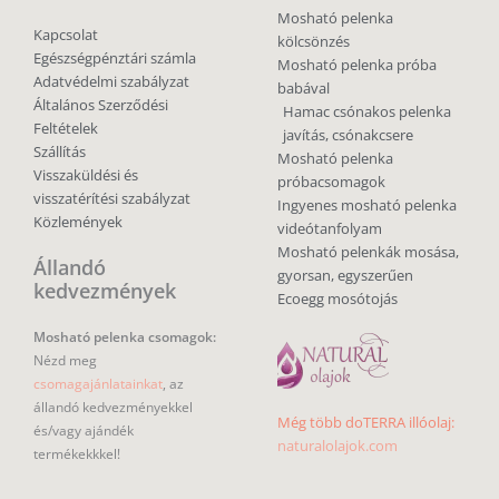
Mosható pelenka
Kapcsolat
kölcsönzés
Egészségpénztári számla
Mosható pelenka próba
Adatvédelmi szabályzat
babával
Általános Szerződési
Hamac csónakos pelenka
Feltételek
javítás, csónakcsere
Szállítás
Mosható pelenka
Visszaküldési és
próbacsomagok
visszatérítési szabályzat
Ingyenes mosható pelenka
Közlemények
videótanfolyam
Mosható pelenkák mosása,
Állandó
gyorsan, egyszerűen
kedvezmények
Ecoegg mosótojás
Mosható pelenka csomagok:
Nézd meg
csomagajánlatainkat
, az
állandó kedvezményekkel
Még több doTERRA illóolaj:
és/vagy ajándék
naturalolajok.com
termékekkkel!