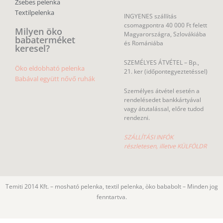
Zsebes pelenka
Textilpelenka
INGYENES szállítás
csomagpontra 40 000 Ft felett
Milyen öko
Magyarországra, Szlovákiába
babaterméket
és Romániába
keresel?
SZEMÉLYES ÁTVÉTEL – Bp.,
Öko eldobható pelenka
21. ker (időpontegyeztetéssel)
Babával együtt nővő ruhák
Személyes átvétel esetén a
rendelésedet bankkártyával
vagy átutalással, előre tudod
rendezni.
SZÁLLÍTÁSI INFÓK
részletesen, illetve KÜLFÖLDR
Temiti 2014 Kft. – mosható pelenka, textil pelenka, öko bababolt – Minden jog
fenntartva.