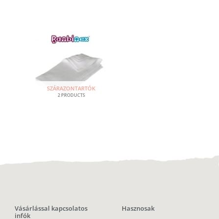
SZÁRAZONTARTÓK
2 PRODUCTS
Vásárlással kapcsolatos
Hasznosak
infók