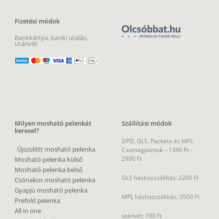
Fizetési módok
Bankkártya, banki utalás,
utánvét
Milyen mosható pelenkát
Szállítási módok
keresel?
DPD, GLS, Packeta és MPL
Újszülött mosható pelenka
Csomagpontok –
1390 Ft –
2990 Ft
Mosható pelenka külső
Mosható pelenka belső
GLS házhozszállítás: 2200 Ft
Csónakos mosható pelenka
Gyapjú mosható pelenka
MPL házhozszállítás: 3500 Ft
Prefold pelenka
All in one
utánvét: 700 Ft