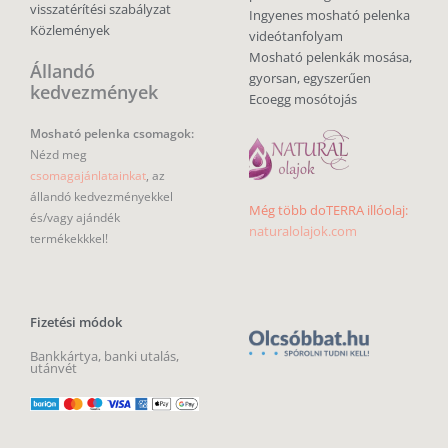
visszatérítési szabályzat
Ingyenes mosható pelenka
Közlemények
videótanfolyam
Mosható pelenkák mosása,
Állandó
gyorsan, egyszerűen
kedvezmények
Ecoegg mosótojás
Mosható pelenka csomagok:
Nézd meg
csomagajánlatainkat
, az
állandó kedvezményekkel
Még több doTERRA illóolaj:
és/vagy ajándék
naturalolajok.com
termékekkkel!
Fizetési módok
Bankkártya, banki utalás,
utánvét