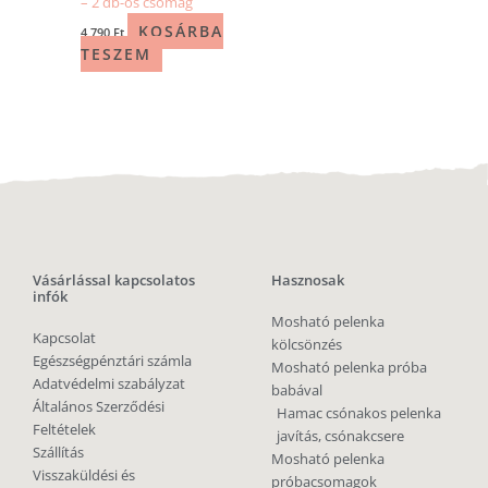
– 2 db-os csomag
KOSÁRBA
4 790
Ft
TESZEM
Vásárlással kapcsolatos
Hasznosak
infók
Mosható pelenka
Kapcsolat
kölcsönzés
Egészségpénztári számla
Mosható pelenka próba
Adatvédelmi szabályzat
babával
Általános Szerződési
Hamac csónakos pelenka
Feltételek
javítás, csónakcsere
Szállítás
Mosható pelenka
Visszaküldési és
próbacsomagok