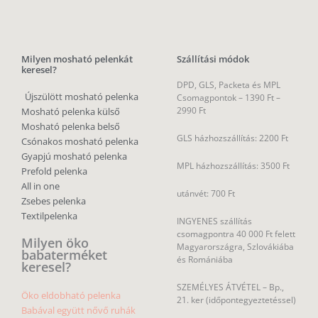
Milyen mosható pelenkát
Szállítási módok
keresel?
DPD, GLS, Packeta és MPL
Újszülött mosható pelenka
Csomagpontok –
1390 Ft –
2990 Ft
Mosható pelenka külső
Mosható pelenka belső
GLS házhozszállítás: 2200 Ft
Csónakos mosható pelenka
Gyapjú mosható pelenka
MPL házhozszállítás: 3500 Ft
Prefold pelenka
All in one
utánvét: 700 Ft
Zsebes pelenka
Textilpelenka
INGYENES szállítás
csomagpontra 40 000 Ft felett
Milyen öko
Magyarországra, Szlovákiába
babaterméket
és Romániába
keresel?
SZEMÉLYES ÁTVÉTEL – Bp.,
Öko eldobható pelenka
21. ker (időpontegyeztetéssel)
Babával együtt nővő ruhák