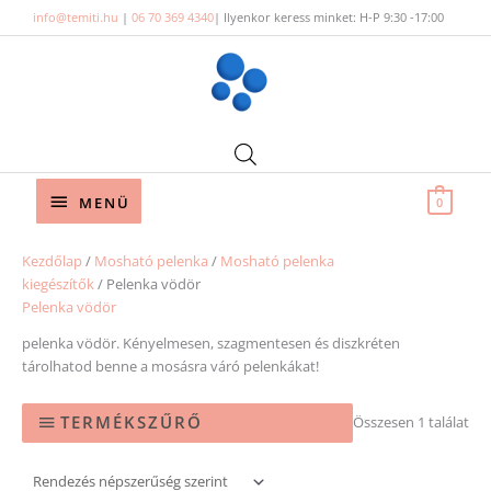
Skip
info@temiti.hu
|
06 70 369 4340
| Ilyenkor keress minket: H-P 9:30 -17:00
to
content
Below
MENÜ
0
Header
Kezdőlap
/
Mosható pelenka
/
Mosható pelenka
kiegészítők
/ Pelenka vödör
Pelenka vödör
pelenka vödör. Kényelmesen, szagmentesen és diszkréten
tárolhatod benne a mosásra váró pelenkákat!
TERMÉKSZŰRŐ
Összesen 1 találat