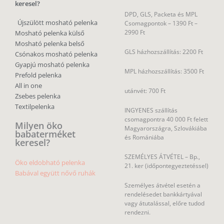
keresel?
DPD, GLS, Packeta és MPL
Újszülött mosható pelenka
Csomagpontok –
1390 Ft –
2990 Ft
Mosható pelenka külső
Mosható pelenka belső
GLS házhozszállítás: 2200 Ft
Csónakos mosható pelenka
Gyapjú mosható pelenka
MPL házhozszállítás: 3500 Ft
Prefold pelenka
All in one
utánvét: 700 Ft
Zsebes pelenka
Textilpelenka
INGYENES szállítás
csomagpontra 40 000 Ft felett
Milyen öko
Magyarországra, Szlovákiába
babaterméket
és Romániába
keresel?
SZEMÉLYES ÁTVÉTEL – Bp.,
Öko eldobható pelenka
21. ker (időpontegyeztetéssel)
Babával együtt nővő ruhák
Személyes átvétel esetén a
rendelésedet bankkártyával
vagy átutalással, előre tudod
rendezni.