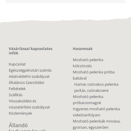
Vásárlással kapcsolatos
Hasznosak
infók
Mosható pelenka
Kapcsolat
kölcsönzés
Egészségpénztári számla
Mosható pelenka próba
Adatvédelmi szabályzat
babával
Általános Szerződési
Hamac csónakos pelenka
Feltételek
javítás, csónakcsere
Szállítás
Mosható pelenka
Visszaküldési és
próbacsomagok
visszatérítési szabályzat
Ingyenes mosható pelenka
Közlemények
videótanfolyam
Mosható pelenkák mosása,
Állandó
gyorsan, egyszerűen