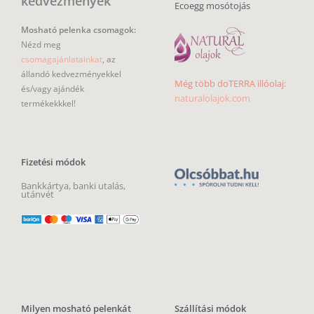
kedvezmények
Ecoegg mosótojás
Mosható pelenka csomagok:
Nézd meg
csomagajánlatainkat
, az
állandó kedvezményekkel
Még több doTERRA illóolaj:
és/vagy ajándék
naturalolajok.com
termékekkkel!
Fizetési módok
Bankkártya, banki utalás,
utánvét
Milyen mosható pelenkát
Szállítási módok