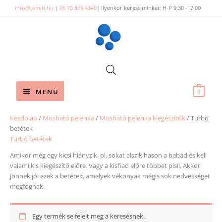
Skip
info@temiti.hu
|
06 70 369 4340
| Ilyenkor keress minket: H-P 9:30 -17:00
to
content
Below
MENÜ
0
Header
Kezdőlap
/
Mosható pelenka
/
Mosható pelenka kiegészítők
/ Turbó
betétek
Turbó betétek
Amikor még egy kicsi hiányzik. pl. sokat alszik hason a babád és kell
valami kis kiegészítő előre. Vagy a kisfiad előre többet pisil. Akkor
jönnek jól ezek a betétek, amelyek vékonyak mégis sok nedvességet
megfognak.
Egy termék se felelt meg a keresésnek.