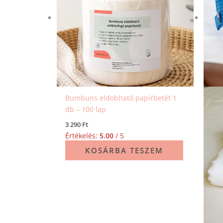
Bumbuns eldobható papírbetét 1
db – 100 lap
3 290
Ft
Értékelés:
5.00
/ 5
KOSÁRBA TESZEM