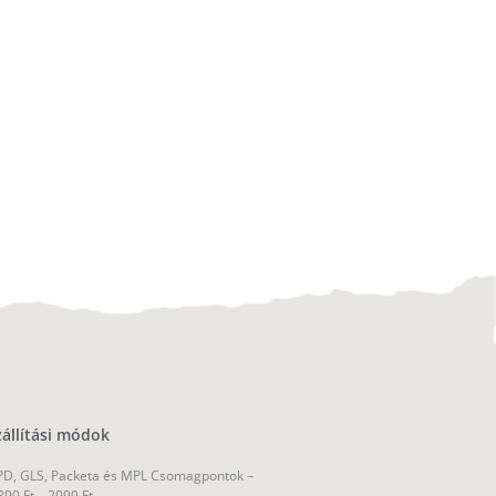
zállítási módok
D, GLS, Packeta és MPL Csomagpontok –
390 Ft – 2990 Ft