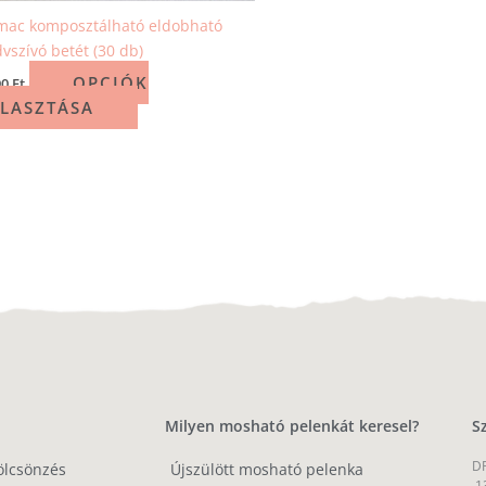
mac komposztálható eldobható
vszívó betét (30 db)
OPCIÓK
90
Ft
LASZTÁSA
Milyen mosható pelenkát keresel?
S
DP
ölcsönzés
Újszülött mosható pelenka
1