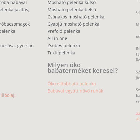
róba babával
Mosható pelenka külső
lenka javítás,
Mosható pelenka belső
GL
Csónakos mosható pelenka
próbacsomagok
Gyapjú mosható pelenka
MP
pelenka
Prefold pelenka
ut
All in one
mosása, gyorsan,
Zsebes pelenka
IN
Textilpelenka
Ft
R
Milyen öko
babaterméket keresel?
SZ
(i
Öko eldobható pelenka
Sz
Babával együtt nővő ruhák
llóolaj:
ba
re
SZ
K