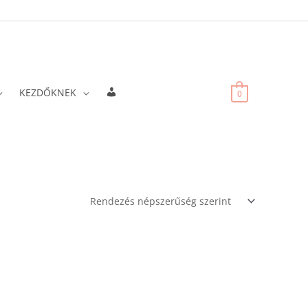
Fiókadatok
KEZDŐKNEK
0