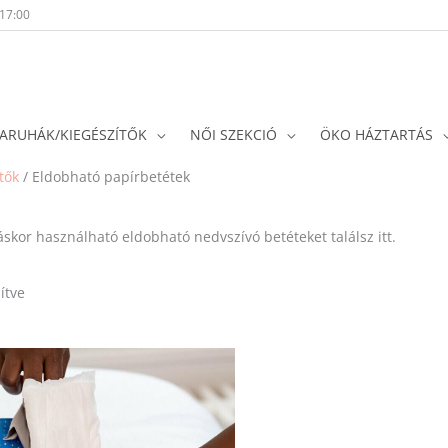
-17:00
ARUHÁK/KIEGÉSZÍTŐK
NŐI SZEKCIÓ
ÖKO HÁZTARTÁS
Sorted
tők
/ Eldobható papírbetétek
by
popularity
skor használható eldobható nedvszívó betéteket találsz itt.
ítve
Ennek
a
terméknek
több