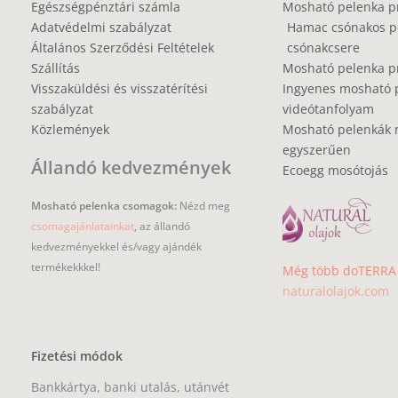
Egészségpénztári számla
Mosható pelenka p
Adatvédelmi szabályzat
Hamac csónakos pe
Általános Szerződési Feltételek
csónakcsere
Szállítás
Mosható pelenka 
Visszaküldési és visszatérítési
Ingyenes mosható 
szabályzat
videótanfolyam
Közlemények
Mosható pelenkák 
egyszerűen
Állandó kedvezmények
Ecoegg mosótojás
Mosható pelenka csomagok:
Nézd meg
csomagajánlatainkat
, az állandó
kedvezményekkel és/vagy ajándék
termékekkkel!
Még több doTERRA i
naturalolajok.com
Fizetési módok
Bankkártya, banki utalás, utánvét