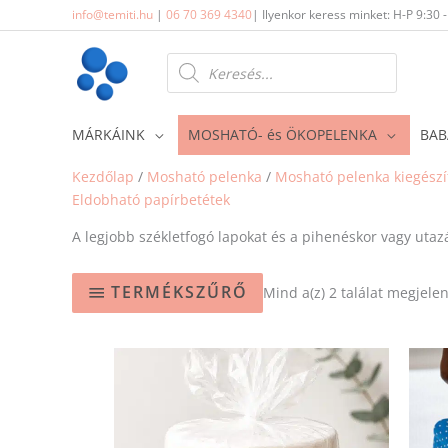
Skip
info@temiti.hu
|
06 70 369 4340
| Ilyenkor keress minket: H-P 9:30 
to
content
Products
search
MÁRKÁINK
MOSHATÓ- és ÖKOPELENKA
BAB
Kezdőlap
/
Mosható pelenka
/
Mosható pelenka kiegészí
Eldobható papírbetétek
A legjobb székletfogó lapokat és a pihenéskor vagy utazá
TERMÉKSZŰRŐ
Mind a(z) 2 találat megjelen