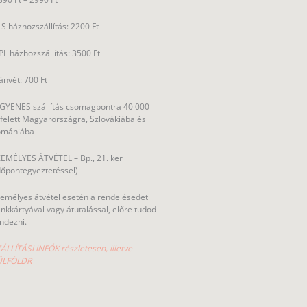
S házhozszállítás: 2200 Ft
L házhozszállítás: 3500 Ft
ánvét: 700 Ft
GYENES szállítás csomagpontra 40 000
 felett Magyarországra, Szlovákiába és
omániába
EMÉLYES ÁTVÉTEL – Bp., 21. ker
dőpontegyeztetéssel)
emélyes átvétel esetén a rendelésedet
nkkártyával vagy átutalással, előre tudod
ndezni.
ÁLLÍTÁSI INFÓK részletesen, illetve
ÜLFÖLDR