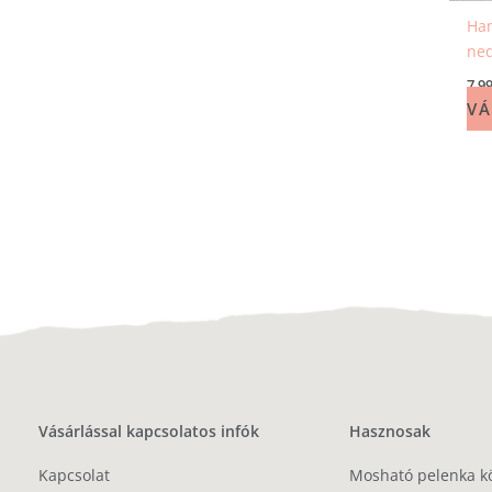
Ha
ned
7 9
VÁ
Vásárlással kapcsolatos infók
Hasznosak
Kapcsolat
Mosható pelenka k