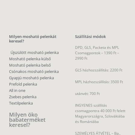
Milyen mosható pelenkát
Szállítási módok
keresel?
DPD, GLS, Packeta és MPL
Újszülött mosható pelenka
Csomagpontok –
1390 Ft –
2990 Ft
Mosható pelenka külső
Mosható pelenka belső
GLS házhozszállítás: 2200 Ft
Csónakos mosható pelenka
Gyapjú mosható pelenka
MPL házhozszállítás: 3500 Ft
Prefold pelenka
All in one
utánvét: 700 Ft
Zsebes pelenka
Textilpelenka
INGYENES szállítás
csomagpontra 40 000 Ft felett
Milyen öko
Magyarországra, Szlovákiába
babaterméket
és Romániába
keresel?
SZEMÉLYES ÁTVÉTEL – Bp.,