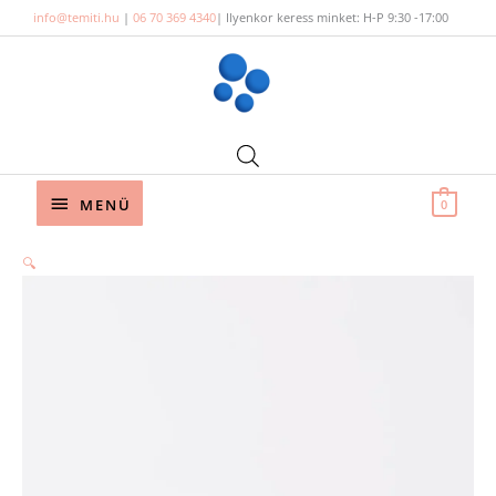
Skip
info@temiti.hu
|
06 70 369 4340
| Ilyenkor keress minket: H-P 9:30 -17:00
to
content
Below
MENÜ
0
Header
🔍