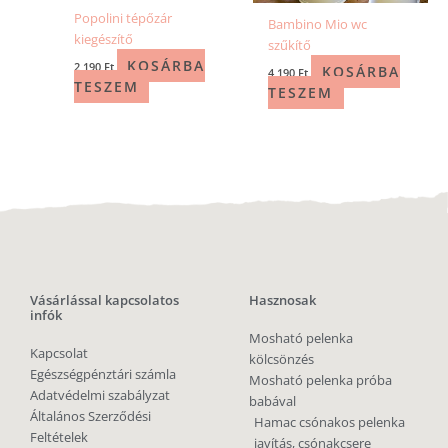
Popolini tépőzár
Bambino Mio wc
kiegészítő
szűkítő
KOSÁRBA
2 190
Ft
KOSÁRBA
4 190
Ft
TESZEM
TESZEM
Vásárlással kapcsolatos
Hasznosak
infók
Mosható pelenka
Kapcsolat
kölcsönzés
Egészségpénztári számla
Mosható pelenka próba
Adatvédelmi szabályzat
babával
Általános Szerződési
Hamac csónakos pelenka
Feltételek
javítás, csónakcsere