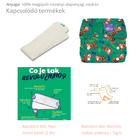
Anyaga
: 100% megújuló növényi alapanyag: viszkóz
Kapcsolódó termékek
Bambino Mio Flexi
Bambino Mio MioSolo
boost betét (2 db)
zsebes pelenka – Tigris