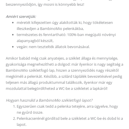
beszennyeződjön, így mosni is könnyebb lesz!
Amiért szeretjük:
méretét kifejezetten úgy alakították ki, hogy tökéletesen
illeszkedjen a BambinoMio pelenkákba,
természetes és fenntartható: 100%-ban megújuló növényi
alapanyagból készült,
vegán: nem tesztelték állatok bevonásával.
Amikor babád még csak anyatejes, a széklet állaga és mennyisége,
gyakorisága megnehezítheti a dolgod: már ilyenkor is nagy segítség a
BambinoMio székletfogó lap, hiszen a szennyeződés nagy részétől
megkíméli a pelenkát. Később, a szilárd táplálék bevezetésével pedig
teljesen más állagú produktummal találkozik, ilyenkor már egy
mozdulattal belegördítheted a WC-be a székletet a lapkáról!
Hogyan használd a BambinoMio székletfogó lapot?
Egyszerűen csak tedd a pelenka tetejére, arra ügyelve, hogy
ne gyűrd össze.
Pelenkacserénél gördítsd bele a székletet a WC-be és dobd ki a
lapot.