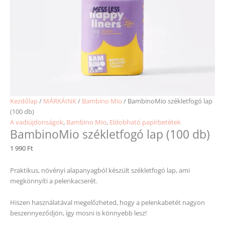
Kezdőlap
/
MÁRKÁINK
/
Bambino Mio
/ BambinoMio székletfogó lap
(100 db)
A vadiújdonságok
,
Bambino Mio
,
Eldobható papírbetétek
BambinoMio székletfogó lap (100 db)
1 990
Ft
Praktikus, növényi alapanyagból készült székletfogó lap, ami
megkönnyíti a pelenkacserét.
Hiszen használatával megelőzheted, hogy a pelenkabetét nagyon
beszennyeződjön, így mosni is könnyebb lesz!