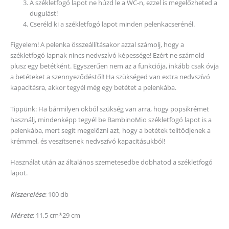
A székletfogó lapot ne húzd le a WC-n, ezzel is megelőzheted a
dugulást!
Cseréld ki a székletfogó lapot minden pelenkacserénél.
Figyelem! A pelenka összeállításakor azzal számolj, hogy a
székletfogó lapnak nincs nedvszívó képessége! Ezért ne számold
plusz egy betétként. Egyszerűen nem az a funkciója, inkább csak óvja
a betéteket a szennyeződéstől! Ha szükséged van extra nedvszívó
kapacitásra, akkor tegyél még egy betétet a pelenkába.
Tippünk: Ha bármilyen okból szükség van arra, hogy popsikrémet
használj, mindenképp tegyél be BambinoMio székletfogó lapot is a
pelenkába, mert segít megelőzni azt, hogy a betétek telítődjenek a
krémmel, és veszítsenek nedvszívó kapacitásukból!
Használat után az általános szemetesedbe dobhatod a székletfogó
lapot.
Kiszerelése
: 100 db
Mérete
: 11,5 cm*29 cm