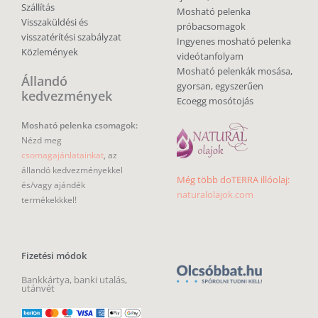
Szállítás
Mosható pelenka
Visszaküldési és
próbacsomagok
visszatérítési szabályzat
Ingyenes mosható pelenka
Közlemények
videótanfolyam
Mosható pelenkák mosása,
Állandó
gyorsan, egyszerűen
kedvezmények
Ecoegg mosótojás
Mosható pelenka csomagok:
Nézd meg
csomagajánlatainkat
, az
állandó kedvezményekkel
Még több doTERRA illóolaj:
és/vagy ajándék
naturalolajok.com
termékekkkel!
Fizetési módok
Bankkártya, banki utalás,
utánvét