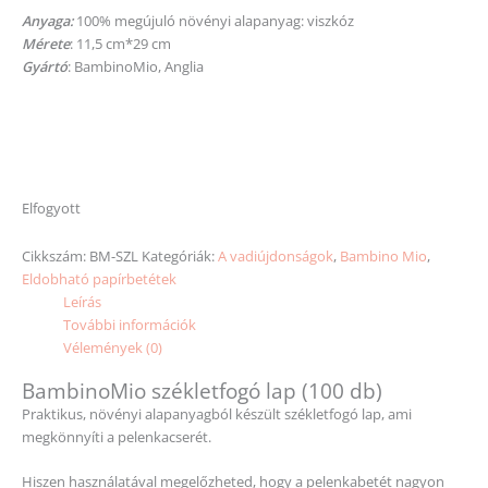
Anyaga:
100% megújuló növényi alapanyag: viszkóz
Mérete
: 11,5 cm*29 cm
Gyártó
: BambinoMio, Anglia
Elfogyott
Cikkszám:
BM-SZL
Kategóriák:
A vadiújdonságok
,
Bambino Mio
,
Eldobható papírbetétek
Leírás
További információk
Vélemények (0)
BambinoMio székletfogó lap (100 db)
Praktikus, növényi alapanyagból készült székletfogó lap, ami
megkönnyíti a pelenkacserét.
Hiszen használatával megelőzheted, hogy a pelenkabetét nagyon