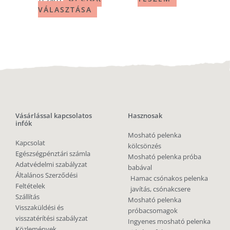
VÁLASZTÁSA
Vásárlással kapcsolatos
Hasznosak
infók
Mosható pelenka
Kapcsolat
kölcsönzés
Egészségpénztári számla
Mosható pelenka próba
Adatvédelmi szabályzat
babával
Általános Szerződési
Hamac csónakos pelenka
Feltételek
javítás, csónakcsere
Szállítás
Mosható pelenka
Visszaküldési és
próbacsomagok
visszatérítési szabályzat
Ingyenes mosható pelenka
Közlemények