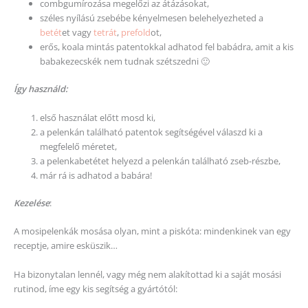
combgumírozása megelőzi az átázásokat,
széles nyílású zsebébe kényelmesen belehelyezheted a
betét
et vagy
tetrát
,
prefold
ot,
erős, koala mintás patentokkal adhatod fel babádra, amit a kis
babakezecskék nem tudnak szétszedni 🙂
Így használd:
első használat előtt mosd ki,
a pelenkán található patentok segítségével válaszd ki a
megfelelő méretet,
a pelenkabetétet helyezd a pelenkán található zseb-részbe,
már rá is adhatod a babára!
Kezelése
:
A mosipelenkák mosása olyan, mint a piskóta: mindenkinek van egy
receptje, amire esküszik…
Ha bizonytalan lennél, vagy még nem alakítottad ki a saját mosási
rutinod, íme egy kis segítség a gyártótól: