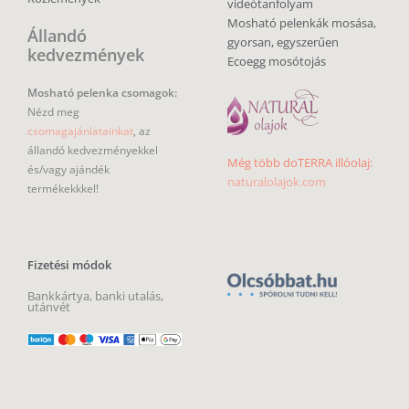
videótanfolyam
Mosható pelenkák mosása,
Állandó
gyorsan, egyszerűen
kedvezmények
Ecoegg mosótojás
Mosható pelenka csomagok:
Nézd meg
csomagajánlatainkat
, az
állandó kedvezményekkel
Még több doTERRA illóolaj:
és/vagy ajándék
naturalolajok.com
termékekkkel!
Fizetési módok
Bankkártya, banki utalás,
utánvét