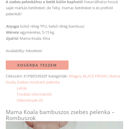
A zsebes pelenkához a betét külön kapható!
Használhatsz hozzá
saját márkás betéteket, de Teby, Hamac betéteket is és prefold
pelenkát!
Anyaga
: külső réteg TPU, belső réteg bambusz
Mérete
: egyméretes, 5-15 kg
Gyártó
: Mama Koala, Kína
Availability:
Készleten
KOSÁRBA TESZEM
Cikkszám:
K1PBD53932P
Kategóriák:
Átlagos
,
BLACK FRIDAY
,
Mama
Koala
,
Zsebes mosható pelenka
Leírás
További információk
Vélemények (0)
Mama Koala bambuszos zsebes pelenka –
Rombuszok