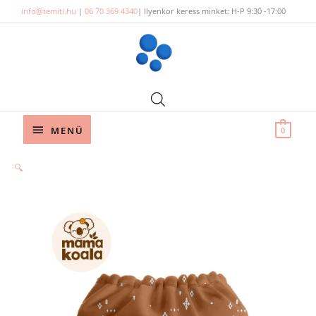
Skip
info@temiti.hu
|
06 70 369 4340
| Ilyenkor keress minket: H-P 9:30 -17:00
to
content
Below
MENÜ
0
Header
Mama
🔍
Koala
bambuszos
zsebes
pelenka
-
Rombuszok
mennyiség