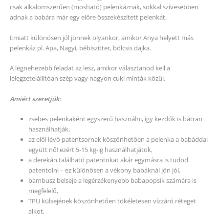
csak alkalomszerűen (mosható) pelenkáznak, sokkal szívesebben
adnak a babára már egy előre összekészített pelenkát.
Emiatt különösen jól jönnek olyankor, amikor Anya helyett más
pelenkáz pl. Apa, Nagyi, bébiszitter, bölcsis dajka.
A legnehezebb feladat az lesz, amikor választanod kell a
lélegzetelállítóan szép vagy nagyon cuki minták közül.
Amiért szeretjük:
zsebes pelenkaként egyszerű használni, így kezdők is bátran
használhatják,
az elől lévő patentsornak köszönhetően a pelenka a babáddal
együtt nő! ezért 5-15 kg-ig használhatjátok,
a derekán található patentokat akár egymásra is tudod
patentolni – ez különösen a vékony babáknál jön jól,
bambusz belseje a legérzékenyebb babapopsik számára is
megfelelő,
TPU külsejének köszönhetően tökéletesen vízzáró réteget
alkot,