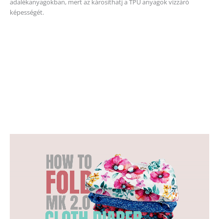
adalékanyagokban, mert az károsíthatj a TPU anyagok vízzáró
képességét.