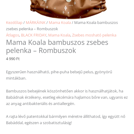
Kezdőlap
/
MÁRKÁINK
/
Mama Koala
/ Mama Koala bambuszos
zsebes pelenka – Rombuszok
Átlagos
,
BLACK FRIDAY
,
Mama Koala
,
Zsebes mosható pelenka
Mama Koala bambuszos zsebes
pelenka – Rombuszok
4 990
Ft
Egyszerűen használható, pihe-puha belsejű pelus, gyönyörű
mintákban.
Bambuszos belsejének köszönhetően akkor is használhatjátok, ha
Babádnak érzékeny, esetleg ekcémára hajlamos bőre van, ugyanis ez
az anyag antibakteriális és antiallergén.
A rajta lévő patentokkal bármilyen méretre állíthatod, így együtt nő
Babáddal, egészen a szobatisztulásig!