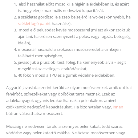
első használat előtt mosd ki, a higiénia érdekében is, és azért
is, hogy elérje maximális nedvszívó kapacitását,
a székletet gördítsd le a zseb belsejéről a wc-be (könnyebb, ha
székletfogó papír
t használsz),
mosd elő pelusodat kevés mosószerrel (mi ezt akkor szoktuk
ajánlani, ha erősen szennyezett a pelus, vagy fogzás, betegség
idején),
mosásnál használd a szokásos mosószeredet a címkéjén
található mennyiségben,
javasoljuk a plusz öblítést, főleg, ha keményebb a víz – segít
megelőzni az esetleges lerakódásokat,
40 fokon mosd a TPU és a gumik védelme érdekében.
A gyártó javaslata szerint kerüld az olyan mosószereket, amik optikai
fehérítőt, színezékeket vagy öblítőket tartalmaznak. Ezek az
adalékanyagok ugyanis lerakódhatnak a pelenkákon, amivel
csökkentik nedvszívó kapacitásukat. Ha bizonytalan vagy,
innen
bátran választhatsz mosószert.
Mosásig ne nedvesen tárold a szennyes pelenkákat, tedd száraz
vödörbe vagy pelenkatartó zsákba. Ne áztasd mosószerben vagy