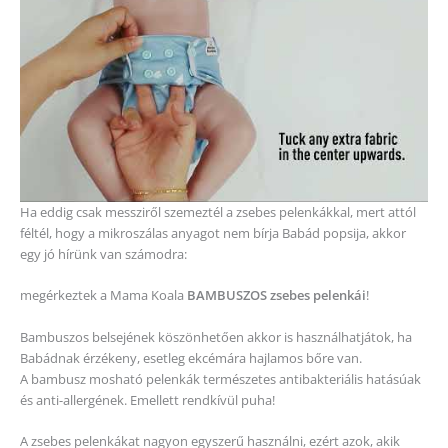
Ha eddig csak messziről szemeztél a zsebes pelenkákkal, mert attól
féltél, hogy a mikroszálas anyagot nem bírja Babád popsija, akkor
egy jó hírünk van számodra:
megérkeztek a Mama Koala
BAMBUSZOS zsebes pelenkái
!
Bambuszos belsejének köszönhetően akkor is használhatjátok, ha
Babádnak érzékeny, esetleg ekcémára hajlamos bőre van.
A bambusz mosható pelenkák természetes antibakteriális hatásúak
és anti-allergének. Emellett rendkívül puha!
A zsebes pelenkákat nagyon egyszerű használni, ezért azok, akik