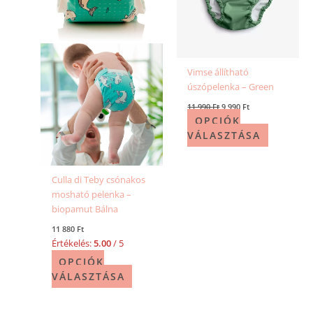
van.
van.
A
A
változatok
változatok
a
a
termékoldalon
termékold
Vimse állítható
választhatók
választhat
úszópelenka – Green
ki
ki
11 990
Ft
9 990
Ft
OPCIÓK
VÁLASZTÁSA
Culla di Teby csónakos
mosható pelenka –
biopamut Bálna
11 880
Ft
Értékelés:
5.00
/ 5
OPCIÓK
VÁLASZTÁSA