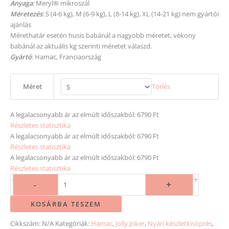
Anyaga:
Meryl® mikroszál
Méretezés
: S (4-6 kg), M (6-9 kg), L (8-14 kg), XL (14-21 kg) nem gyártói
ajánlás
Mérethatár esetén husis babánál a nagyobb
méretet
, vékony
babánál az aktuális kg
szerinti
méretet
válaszd.
Gyártó
: Hamac, Franciaország
Méret
Törlés
A legalacsonyabb ár az elmúlt időszakból:
6790 Ft
Részletes statisztika
A legalacsonyabb ár az elmúlt időszakból:
6790 Ft
Részletes statisztika
A legalacsonyabb ár az elmúlt időszakból:
6790 Ft
Részletes statisztika
+
-
+
-
KOSÁRBA TESZEM
Cikkszám:
N/A
Kategóriák:
Hamac
,
Jolly Joker
,
Nyári készletkisöprés
,