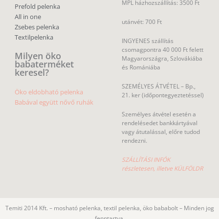
babaterméket
és Romániába
keresel?
SZEMÉLYES ÁTVÉTEL – Bp.,
Öko eldobható pelenka
21. ker (időpontegyeztetéssel)
Babával együtt nővő ruhák
Személyes átvétel esetén a
rendelésedet bankkártyával
vagy átutalással, előre tudod
rendezni.
SZÁLLÍTÁSI INFÓK
részletesen, illetve KÜLFÖLDR
Temiti 2014 Kft. – mosható pelenka, textil pelenka, öko bababolt – Minden jog
fenntartva.