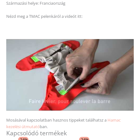
Származási helye: Franciaország
Nézd meg a TMAC pelenkáról a videót itt:
Mosásával kapcsolatban hasznos tippeket találhatsz a
Hamac
kezelési útmutató
ban.
Kapcsolódó termékek
Ártartomány:
Original
Current
Ennek
Ennek
-24%
-24%