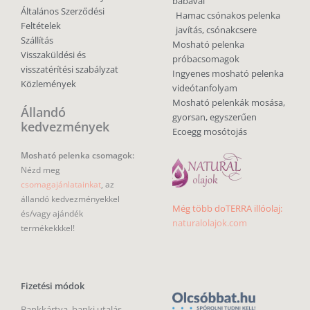
babával
Általános Szerződési
Hamac csónakos pelenka
Feltételek
javítás, csónakcsere
Szállítás
Mosható pelenka
Visszaküldési és
próbacsomagok
visszatérítési szabályzat
Ingyenes mosható pelenka
Közlemények
videótanfolyam
Mosható pelenkák mosása,
Állandó
gyorsan, egyszerűen
kedvezmények
Ecoegg mosótojás
Mosható pelenka csomagok:
Nézd meg
csomagajánlatainkat
, az
állandó kedvezményekkel
Még több doTERRA illóolaj:
és/vagy ajándék
naturalolajok.com
termékekkkel!
Fizetési módok
Bankkártya, banki utalás,