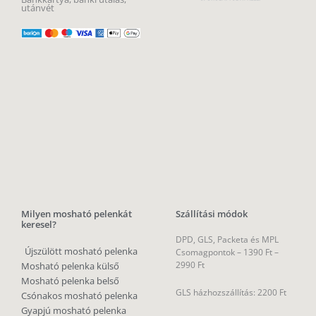
utánvét
Milyen mosható pelenkát
Szállítási módok
keresel?
DPD, GLS, Packeta és MPL
Újszülött mosható pelenka
Csomagpontok –
1390 Ft –
2990 Ft
Mosható pelenka külső
Mosható pelenka belső
GLS házhozszállítás: 2200 Ft
Csónakos mosható pelenka
Gyapjú mosható pelenka
MPL házhozszállítás: 3500 Ft
Prefold pelenka
All in one
utánvét: 700 Ft
Zsebes pelenka
Textilpelenka
INGYENES szállítás
csomagpontra 40 000 Ft felett
Milyen öko
Magyarországra, Szlovákiába