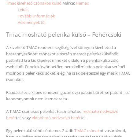
Tmac kivehető csónakos külső
Márka:
Hamac
Leírás
További információk
Vélemények (0)
Tmac mosható pelenka külső – Fehércsoki
A kivehető TMAC rendszer segítségével könnyen kiveheted a
beszennyeződött csónakot a tisztán maradt pelenkakülsőből:
pattintsd ki a kis klipeket mindkét oldalon a pelenkakülső zöld
zsebeiből. Ennek köszönhetően nem kell minden pelenkacserénél
mosnod a pelenkakülsőket, elég, ha csak beleteszel egy másik T.MAC
csónakot.
Ráadásul ez a klipes rendszer igazán óvja babád bőrét: se patent-, se
kapocsnyomok nem lesznek rajta.
A T.MAC csónakos pelenkát használhatod
mosható nedvszívó
betét
tel, vagy
eldobható nedvszívó betét
tel.
Egy pelenkakülsőhöz érdemes 2-4 db
T.MAC csónak
ot vásárolnod,
hogy ne kelljen minden pelenkacserekor az egész pelenkakülsőt