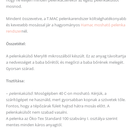
mosnod.
Mindent összevetve, a T.MAC pelenkarendszer költséghatékonyabb
és kevesebb mosással jár a hagyományos
Hama
c mosható pelenka
rendszer
nél.
Összetétel:
A pelenkakülső Meryl® mikroszálból készült. Ez az anyag távoltartja
a nedvességet a baba bőrétől, és megőrzi a baba bőrének melegét.
Gyorsan szárad.
Tisztítása:
–
pelenkakülső
: Mosógépben 40 C-on mosható. Kérjük, a
szárítógépet ne használd, mert gyorsabban kopnak a szövetek tőle.
Fontos, hogy a tépőzárak füleit hajtsd hátra mosás előtt. A
pelenkakülsőt nem szabad vasalni.
A pelenka az Öko-Tex Standard 100 szabvány I. osztálya szerint
mentes minden káros anyagtól.