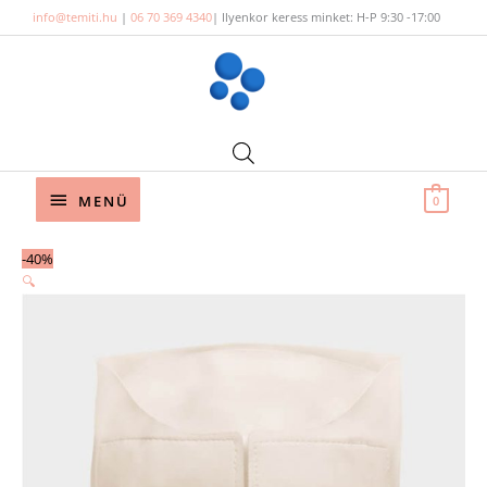
Skip
info@temiti.hu
|
06 70 369 4340
| Ilyenkor keress minket: H-P 9:30 -17:00
to
content
Below
MENÜ
0
Header
Tmac
Original
Current
-40%
mosható
price
price
🔍
pelenka
was:
is:
külső
13
9
-
120 Ft.
990 Ft.
Fehércsoki
mennyiség