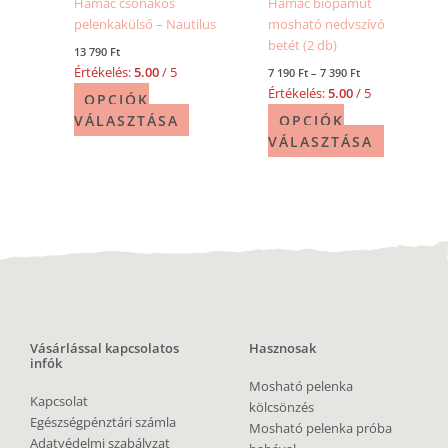
Hamac csónakos
Hamac biopamut
pelenkakülső – Nautilus
mosható nedvszívó
betét (2 db)
13 790
Ft
Értékelés:
5.00
/ 5
7 190
Ft
–
7 390
Ft
Értékelés:
5.00
/ 5
OPCIÓK
VÁLASZTÁSA
OPCIÓK
VÁLASZTÁSA
Vásárlással kapcsolatos
Hasznosak
infók
Mosható pelenka
Kapcsolat
kölcsönzés
Egészségpénztári számla
Mosható pelenka próba
Adatvédelmi szabályzat