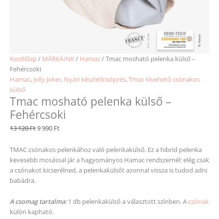
Kezdőlap
/
MÁRKÁINK
/
Hamac
/ Tmac mosható pelenka külső –
Fehércsoki
Hamac
,
Jolly Joker
,
Nyári készletkisöprés
,
Tmac kivehető csónakos
külső
Tmac mosható pelenka külső –
Fehércsoki
13 120
Ft
9 990
Ft
TMAC csónakos pelenkához való pelenkakülső. Ez a hibrid pelenka
kevesebb mosással jár a hagyományos Hamac rendszernél: elég csak
a csónakot kicserélned, a pelenkakülsőt azonnal vissza is tudod adni
babádra.
A csomag tartalma:
1 db pelenkakülső a választott színben. A
csónak
külön kapható.