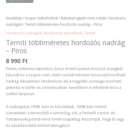
Kezdőlap
/
Szuper babaholmik
/
Babával együtt növő ruhák
/
Hordozós
nadrágok
/ Temiti többméretes hordozós nadrág – Piros
Hordozós nadrágok
,
Karácsonyi ajándékok
,
Temiti
Temiti többméretes hordozós nadrág
– Piros
8 990
Ft
Finom, kellemes tapintású, luxus érzetű pamut-dzsörzé anyagból
készült ez a szuper csini, több normál méreten keresztül hordható
nadrág. Kényelmes fenékrésze alá a nagyobb csomagú mosható
pelenka is befér és a hordozóban, kendőben is lehetővé teszi a
széles terpeszt.
A nadrágokat 100% -ban mi késztettük, 100%-ban neked,
szeretettel: a tervezőtől a varrónőig, sőt, a fotóstól a teszt- és
fotóalanyokig mind-mind Temiti csapattag. Köszönjük, hogy itt vagy
és vásárlásoddal minket támogatsz!