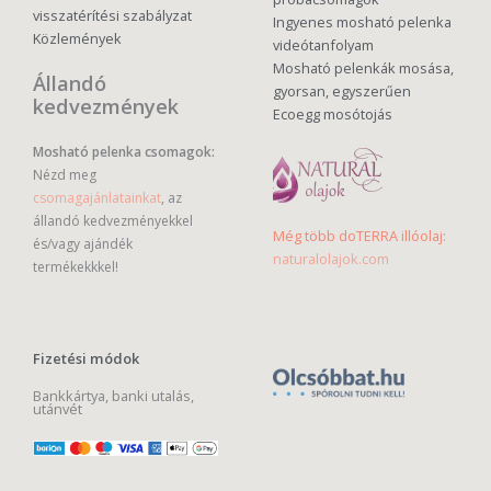
visszatérítési szabályzat
Ingyenes mosható pelenka
Közlemények
videótanfolyam
Mosható pelenkák mosása,
Állandó
gyorsan, egyszerűen
kedvezmények
Ecoegg mosótojás
Mosható pelenka csomagok:
Nézd meg
csomagajánlatainkat
, az
állandó kedvezményekkel
Még több doTERRA illóolaj:
és/vagy ajándék
naturalolajok.com
termékekkkel!
Fizetési módok
Bankkártya, banki utalás,
utánvét