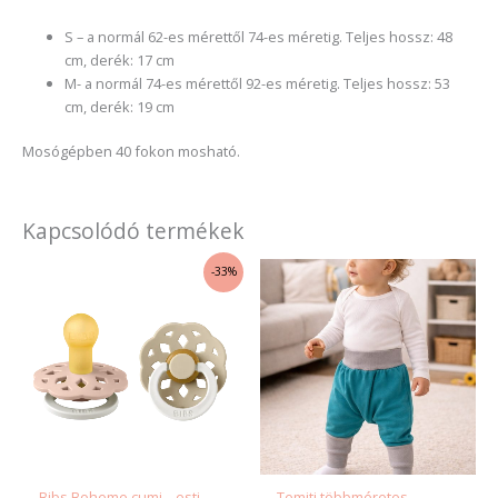
S – a normál 62-es mérettől 74-es méretig. Teljes hossz: 48
cm, derék: 17 cm
M- a normál 74-es mérettől 92-es méretig. Teljes hossz: 53
cm, derék: 19 cm
Mosógépben 40 fokon mosható.
Kapcsolódó termékek
Original
Current
Ennek
Enne
-33%
price
price
a
a
was:
is:
4
3
terméknek
term
890 Ft.
280 Ft.
több
több
variációja
variác
van.
van.
A
A
változatok
válto
a
a
termékoldalon
termé
Bibs Boheme cumi – esti
Temiti többméretes