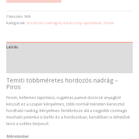
Cikkszám:
N/A
Kategóriák:
Hordozós nadrágok
,
Karácsonyi ajándékok
,
Temiti
Leírás
További információk
Vélemények (0)
Temiti többméretes hordozós nadrág –
Piros
Finom, kellemes tapintású, rugalmas pamut-dzsörzé anyagból
készült ez a szuper kényelmes, több normál méreten keresztül
hordható nadrág. Kényelmes fenékrésze alá a nagyobb csomagú
mosható pelenka is befér és a hordozóban, kendőben is lehetővé
teszi a széles terpeszt.
Méretezése
: