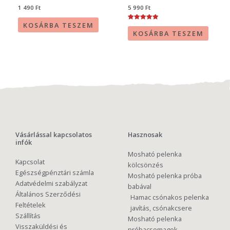
1 490
Ft
5 990
Ft
KOSÁRBA TESZEM
Értékelés:
5.00
KOSÁRBA TESZEM
/ 5
Vásárlással kapcsolatos
Hasznosak
infók
Mosható pelenka
Kapcsolat
kölcsönzés
Egészségpénztári számla
Mosható pelenka próba
Adatvédelmi szabályzat
babával
Általános Szerződési
Hamac csónakos pelenka
Feltételek
javítás, csónakcsere
Szállítás
Mosható pelenka
Visszaküldési és
próbacsomagok