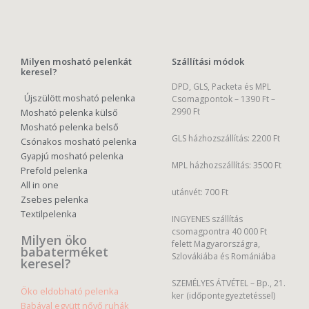
Milyen mosható pelenkát
Szállítási módok
keresel?
DPD, GLS, Packeta és MPL
Újszülött mosható pelenka
Csomagpontok –
1390 Ft –
2990 Ft
Mosható pelenka külső
Mosható pelenka belső
GLS házhozszállítás: 2200 Ft
Csónakos mosható pelenka
Gyapjú mosható pelenka
MPL házhozszállítás: 3500 Ft
Prefold pelenka
All in one
utánvét: 700 Ft
Zsebes pelenka
Textilpelenka
INGYENES szállítás
csomagpontra 40 000 Ft
Milyen öko
felett Magyarországra,
babaterméket
Szlovákiába és Romániába
keresel?
SZEMÉLYES ÁTVÉTEL – Bp., 21.
Öko eldobható pelenka
ker (időpontegyeztetéssel)
Babával együtt nővő ruhák