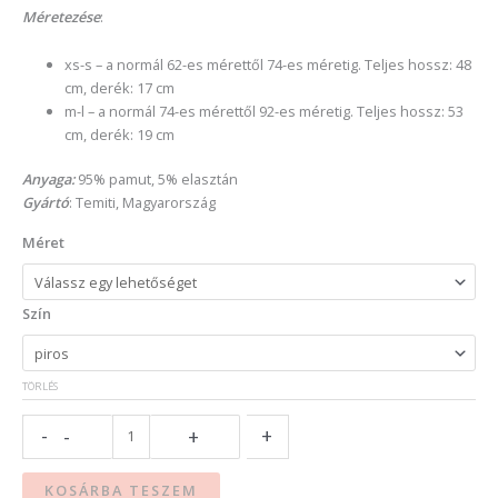
Méretezése
:
xs-s – a normál 62-es mérettől 74-es méretig. Teljes hossz: 48
cm, derék: 17 cm
m-l – a normál 74-es mérettől 92-es méretig. Teljes hossz: 53
cm, derék: 19 cm
Anyaga:
95% pamut, 5% elasztán
Gyártó
: Temiti, Magyarország
Méret
Szín
TÖRLÉS
-
+
-
+
KOSÁRBA TESZEM