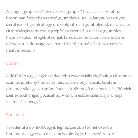
Az angol „grapefruit” elnevezés a „grapes”-hez, azaz a szőlőhöz
hasonlóan fürtökben termő gyümölcsre utal. A fanyar, kesernyés
ízéről ismert grépfrút egy örökzöld citrusfa gömbölyded, narancs- és
citromsárgás termése. A grépfrút esszenciális olajat a gyümölcs
héjának külső rétegéből vonják ki, és számos használati módja és
előnyös tulajdonsága, valamint frissítő aromája és karakteres íze
miatt is becsülik.
Citrom
A dōTERRA egyik legközkedveltebb esszenciális olajának, a citromnak
számos jótékony hatása és használati módja létezik. Gyakran
alkalmazzák a gasztronómiában is, különböző desszertek és főételek
ízeinek a kihangsúlyozásához. A citrom esszenciális olaj aromája
felemel és energizál.
Borsmenta
Töretlenül a dōTERRA egyik legnépszerűbb termékeként a
borsmenta egy olyan olaj, amely mindig jó, ha kéznél van. A