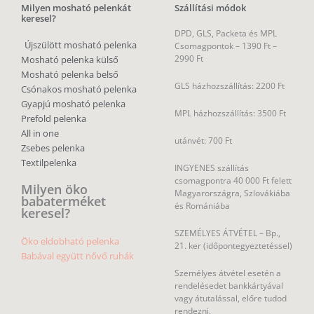
Milyen mosható pelenkát
Szállítási módok
keresel?
DPD, GLS, Packeta és MPL
Újszülött mosható pelenka
Csomagpontok –
1390 Ft –
2990 Ft
Mosható pelenka külső
Mosható pelenka belső
GLS házhozszállítás: 2200 Ft
Csónakos mosható pelenka
Gyapjú mosható pelenka
MPL házhozszállítás: 3500 Ft
Prefold pelenka
All in one
utánvét: 700 Ft
Zsebes pelenka
Textilpelenka
INGYENES szállítás
csomagpontra 40 000 Ft felett
Milyen öko
Magyarországra, Szlovákiába
babaterméket
és Romániába
keresel?
SZEMÉLYES ÁTVÉTEL – Bp.,
Öko eldobható pelenka
21. ker (időpontegyeztetéssel)
Babával együtt nővő ruhák
Személyes átvétel esetén a
rendelésedet bankkártyával
vagy átutalással, előre tudod
rendezni.