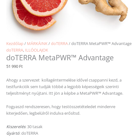
Kezdőlap
/
MÁRKÁINK
/
doTERRA
/ doTERRA MetaPWR™ Advantage
doTERRA
,
ILLÓOLAJOK
doTERRA MetaPWR™ Advantage
51 990
Ft
Ahogy a szervezet kollagéntermelése idővel csappanni kezd, a
testfunkciók sem tudják többé a legjobb képességeik szerinti
teljesítményt nyújtani. Itt jön a képbe a MetaPWR™ Advantage.
Fogyaszd rendszeresen, hogy testösszetételedet mindenre
kiterjedően, legbelülről indulva erősítsd.
Kiszerelés
: 30 tasak
Gyártó
: doTERRA