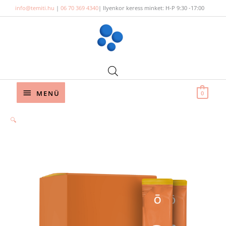
Skip
info@temiti.hu
|
06 70 369 4340
| Ilyenkor keress minket: H-P 9:30 -17:00
to
content
Below
MENÜ
0
Header
🔍