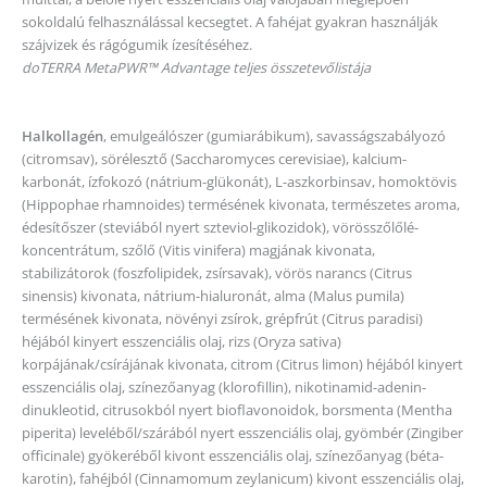
sokoldalú felhasználással kecsegtet. A fahéjat gyakran használják
szájvizek és rágógumik ízesítéséhez.
doTERRA MetaPWR™ Advantage teljes összetevőlistája
Halkollagén
, emulgeálószer (gumiarábikum), savasságszabályozó
(citromsav), sörélesztő (Saccharomyces cerevisiae), kalcium-
karbonát, ízfokozó (nátrium-glükonát), L-aszkorbinsav, homoktövis
(Hippophae rhamnoides) termésének kivonata, természetes aroma,
édesítőszer (steviából nyert szteviol-glikozidok), vörösszőlőlé-
koncentrátum, szőlő (Vitis vinifera) magjának kivonata,
stabilizátorok (foszfolipidek, zsírsavak), vörös narancs (Citrus
sinensis) kivonata, nátrium-hialuronát, alma (Malus pumila)
termésének kivonata, növényi zsírok, grépfrút (Citrus paradisi)
héjából kinyert esszenciális olaj, rizs (Oryza sativa)
korpájának/csírájának kivonata, citrom (Citrus limon) héjából kinyert
esszenciális olaj, színezőanyag (klorofillin), nikotinamid-adenin-
dinukleotid, citrusokból nyert bioflavonoidok, borsmenta (Mentha
piperita) leveléből/szárából nyert esszenciális olaj, gyömbér (Zingiber
officinale) gyökeréből kivont esszenciális olaj, színezőanyag (béta-
karotin), fahéjból (Cinnamomum zeylanicum) kivont esszenciális olaj,