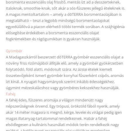
borsmenta esszenciális olaj frissítő, mentás ízt ad a desszerteknek,
italoknak, smoothie-knak, sőt akár a sós-fűszeres jellegű ételeknek is.
A magas mentoltartalom – amely a dōTERRA borsmentaolajában is
megtalálható – teszi a legjobb minőségű borsmentaolajokat
egyedülállóvá a piacon elérhető többi termék sorában. A szájhigiénia
elősegítése érdekében a borsmenta esszenciális olajat
fogkrémekben és rágógumikban is gyakran használják.
Gyömbér
A Madagaszkárról beszerzett dōTERRA gyömbér esszenciális olajat a
növény friss rizómájából állítják elő, amely a gyömbér gyökérzetben
folytatódó, föld alatti, módosult szára. Az ázsiai ételek kiemelt
összetevőjeként ismert gyömbér konyhai fűszerként csípős, aromás
ízt kínál. A nyugati hagyományok szerint inkább édességekhez,
úgymint mézeskalácshoz vagy gyömbéres kekszekhez használják.
Fahéj
A fahéj édes, fűszeres aromája a világon mindenütt nagy
népszerűségnek örvend. Egy trópusi, örökzöld fából nyerik, amely
akár 14 méter magasra is megnő, kérge, levelei és virágai pedig igen
magas illatanyag-tartalommal rendelkeznek. Habár a fahéj
elsődlegesen a kulináris használati módok terén rendelkezik nagy
múlttal, a belőle nyert esszenciális olaj valójában meglepően