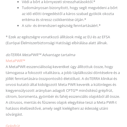
Védi a bőrt a környezeti stresszhatásoktól.*
Tudományosan bizonyított, hogy segít megvédeni a bőrt
az idő előtti öregedéstől a káros szabad gyökök okozta
eritéma és stressz csökkentése útján.*
A szív- és érrendszeri egészség fenntartásáért.*
* Ezek az egészségre vonatkozó állítások még az EU és az EFSA
(Európai Élelmiszerbiztonsági Hatóság) elbírálása alatt állnak.
doTERRA MetaPWR™ Advantage tartalma
MetaPWR™
A MetaPWR esszenciálisolaj-keveréket úgy állítottuk össze, hogy
támogassa a fokozott vitalitásra, a jobb táplálkozási döntésekre és a
jóllét fenntartására összpontosító életstílust. A doTERRA klinikai és
orvosi kutatói által kidolgozott Meta PWR keverék a különleges és
kiegyensúlyozott arányban adagolt CPTG™ minősítésű grépfrút,
citrom, borsmenta, gyömbér és fahéj esszenciális olajokból áll össze.
A citrusos, mentás és fűszeres olajok elegyítése teszi a Meta PWR-t
hatásos ételízesítővé, amely segít kielégíteni az édesség utáni
sóvárgást.
Grépfrút