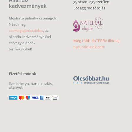
gyorsan, egyszerűen
kedvezmények
Ecoegg mosótojás
Mosható pelenka csomagok:
Nézd meg
csomagajánlatainkat
, az
állandó kedvezményekkel
Még több doTERRA illóolaj:
és/vagy ajándék
naturalolajok.com
termékekkkel!
Fizetési módok
Bankkártya, banki utalás,
utánvét