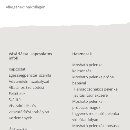
Allergének: halkollagén.
Vásárlással kapcsolatos
Hasznosak
infók
Mosható pelenka
Kapcsolat
kölcsönzés
Egészségpénztári számla
Mosható pelenka próba
Adatvédelmi szabályzat
babával
Általános Szerződési
Hamac csónakos pelenka
Feltételek
javítás, csónakcsere
Szállítás
Mosható pelenka
Visszaküldési és
próbacsomagok
visszatérítési szabályzat
Ingyenes mosható pelenka
Közlemények
videótanfolyam
Mosható pelenkák mosása,
Állandó