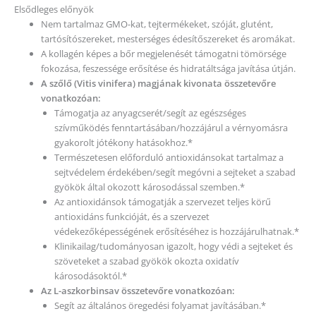
Elsődleges előnyök
Nem tartalmaz GMO-kat, tejtermékeket, szóját, glutént,
tartósítószereket, mesterséges édesítőszereket és aromákat.
A kollagén képes a bőr megjelenését támogatni tömörsége
fokozása, feszessége erősítése és hidratáltsága javítása útján.
A szőlő (Vitis vinifera) magjának kivonata összetevőre
vonatkozóan:
Támogatja az anyagcserét/segít az egészséges
szívműködés fenntartásában/hozzájárul a vérnyomásra
gyakorolt jótékony hatásokhoz.*
Természetesen előforduló antioxidánsokat tartalmaz a
sejtvédelem érdekében/segít megóvni a sejteket a szabad
gyökök által okozott károsodással szemben.*
Az antioxidánsok támogatják a szervezet teljes körű
antioxidáns funkcióját, és a szervezet
védekezőképességének erősítéséhez is hozzájárulhatnak.*
Klinikailag/tudományosan igazolt, hogy védi a sejteket és
szöveteket a szabad gyökök okozta oxidatív
károsodásoktól.*
Az L-aszkorbinsav összetevőre vonatkozóan:
Segít az általános öregedési folyamat javításában.*