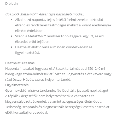
D-biotin
doTERRA MetaPWR™ Advantage használati módjai:
Alkalmazd naponta, teljes értékű élelmiszereket biztosító
étrend és rendszeres testmozgás mellett a kívánt eredmények
elérése érdekében.
Szedd a MetaPWR™ rendszer többi tagjával együtt, és éld
életedet erőd teljében.
Használat előtt olvass el minden óvintézkedést és
figyelmeztetést.
Használati utasítás
Naponta 1 tasakot fogyassz el. A tasak tartalmát add 150–240 ml
hideg vagy szoba-hőmérsékletű vízhez. Fogyasztás előtt keverd vagy
rázd össze. Hűvös, száraz helyen tartandó.
Figyelmeztetés
Gyermekektől elzárva tárolandó. Ne lépd túl a javasolt napi adagot.
A táplálékkiegészítők nem helyettesíthetik a változatos és
kiegyensúlyozott étrendet, valamint az egészséges életmódot.
Terhesség, szoptatás és diagnosztizált betegségek esetén használat
előtt konzultálj orvosoddal.