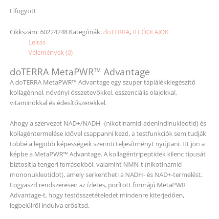
Elfogyott
Cikkszám:
60224248
Kategóriák:
doTERRA
,
ILLÓOLAJOK
Leírás
Vélemények (0)
doTERRA MetaPWR™ Advantage
A doTERRA MetaPWR™ Advantage egy szuper táplálékkiegészítő
kollagénnel, növényi összetevőkkel, esszenciális olajokkal,
vitaminokkal és édesítőszerekkel.
Ahogy a szervezet NAD+/NADH- (nikotinamid-adenindinukleotid) és
kollagéntermelése idővel csappanni kezd, a testfunkciók sem tudják
többé a legjobb képességeik szerinti teljesítményt nyújtani. Itt jön a
képbe a MetaPWR™ Advantage. A kollagéntripeptidek kilenc típusát
biztosítja tengeri forrásokból, valamint NMN-t (nikotinamid-
mononukleotidot), amely serkentheti a NADH- és NAD+-termelést.
Fogyaszd rendszeresen az ízletes, porított formájú MetaPWR
Advantage-t, hogy testösszetételedet mindenre kiterjedően,
legbelülről indulva erősítsd.