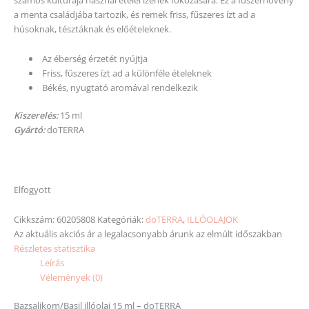
a menta családjába tartozik, és remek friss, fűszeres ízt ad a
húsoknak, tésztáknak és előételeknek.
Az éberség érzetét nyújtja
Friss, fűszeres ízt ad a különféle ételeknek
Békés, nyugtató aromával rendelkezik
Kiszerelés:
15 ml
Gyártó:
doTERRA
Elfogyott
Cikkszám:
60205808
Kategóriák:
doTERRA
,
ILLÓOLAJOK
Az aktuális akciós ár a legalacsonyabb árunk az elmúlt időszakban
Részletes statisztika
Leírás
Vélemények (0)
Bazsalikom/Basil illóolaj 15 ml – doTERRA