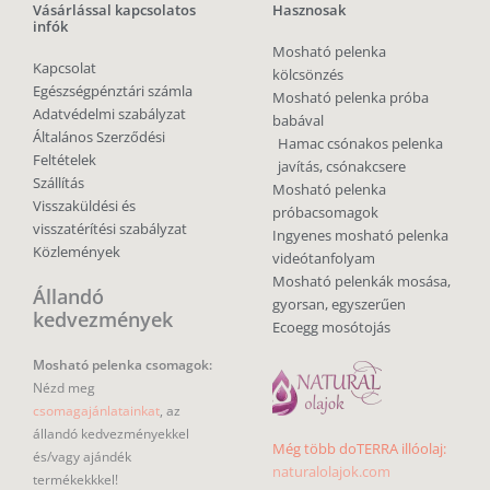
Vásárlással kapcsolatos
Hasznosak
infók
Mosható pelenka
Kapcsolat
kölcsönzés
Egészségpénztári számla
Mosható pelenka próba
Adatvédelmi szabályzat
babával
Általános Szerződési
Hamac csónakos pelenka
Feltételek
javítás, csónakcsere
Szállítás
Mosható pelenka
Visszaküldési és
próbacsomagok
visszatérítési szabályzat
Ingyenes mosható pelenka
Közlemények
videótanfolyam
Mosható pelenkák mosása,
Állandó
gyorsan, egyszerűen
kedvezmények
Ecoegg mosótojás
Mosható pelenka csomagok:
Nézd meg
csomagajánlatainkat
, az
állandó kedvezményekkel
Még több doTERRA illóolaj:
és/vagy ajándék
naturalolajok.com
termékekkkel!