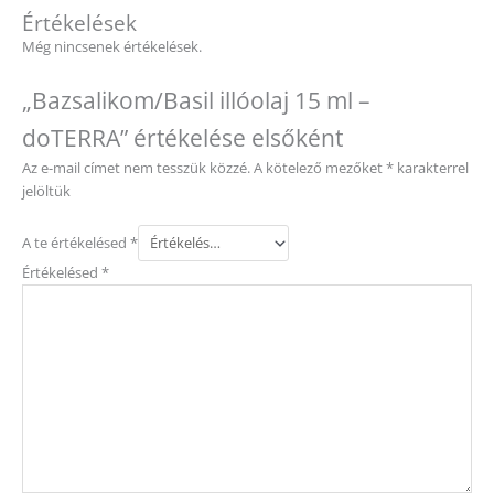
Értékelések
Még nincsenek értékelések.
„Bazsalikom/Basil illóolaj 15 ml –
doTERRA” értékelése elsőként
Az e-mail címet nem tesszük közzé.
A kötelező mezőket
*
karakterrel
jelöltük
A te értékelésed
*
Értékelésed
*