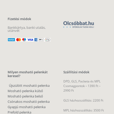
Fizetési módok
Bankkártya, banki utalás,
utánvét
Milyen mosható pelenkát
Szállítási módok
keresel?
DPD, GLS, Packeta és MPL
Újszülött mosható pelenka
Csomagpontok –
1390 Ft –
2990 Ft
Mosható pelenka külső
Mosható pelenka belső
GLS házhozszállítás: 2200 Ft
Csónakos mosható pelenka
Gyapjú mosható pelenka
MPL házhozszállítás: 3500 Ft
Prefold pelenka