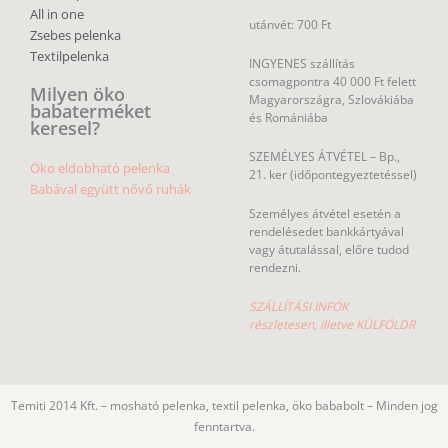
All in one
utánvét: 700 Ft
Zsebes pelenka
Textilpelenka
INGYENES szállítás
csomagpontra 40 000 Ft felett
Milyen öko
Magyarországra, Szlovákiába
babaterméket
és Romániába
keresel?
SZEMÉLYES ÁTVÉTEL – Bp.,
Öko eldobható pelenka
21. ker (időpontegyeztetéssel)
Babával együtt nővő ruhák
Személyes átvétel esetén a
rendelésedet bankkártyával
vagy átutalással, előre tudod
rendezni.
SZÁLLÍTÁSI INFÓK
részletesen, illetve KÜLFÖLDR
Temiti 2014 Kft. – mosható pelenka, textil pelenka, öko bababolt – Minden jog
fenntartva.