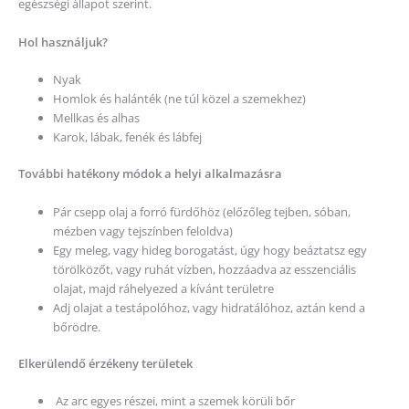
egészségi állapot szerint.
Hol használjuk?
Nyak
Homlok és halánték (ne túl közel a szemekhez)
Mellkas és alhas
Karok, lábak, fenék és lábfej
További hatékony módok a helyi alkalmazásra
Pár csepp olaj a forró fürdőhöz (előzőleg tejben, sóban,
mézben vagy tejszínben feloldva)
Egy meleg, vagy hideg borogatást, úgy hogy beáztatsz egy
törölközőt, vagy ruhát vízben, hozzáadva az esszenciális
olajat, majd ráhelyezed a kívánt területre
Adj olajat a testápolóhoz, vagy hidratálóhoz, aztán kend a
bőrödre.
Elkerülendő érzékeny területek
Az arc egyes részei, mint a szemek körüli bőr