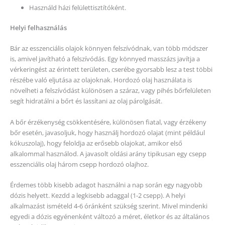
Használd házi felülettisztítóként.
Helyi felhasználás
Bár az esszenciális olajok könnyen felszívódnak, van több módszer
is, amivel javítható a felszívódás. Egy könnyed masszázs javítja a
vérkeringést az érintett területen, cserébe gyorsabb lesz a test többi
részébe való eljutása az olajoknak. Hordozó olaj használata is
növelheti a felszívódást különösen a száraz, vagy pihés bőrfelületen
segít hidratálni a bőrt és lassítani az olaj párolgását.
A bőr érzékenység csökkentésére, különösen fiatal, vagy érzékeny
bőr esetén, javasoljuk, hogy használj hordozó olajat (mint például
kókuszolaj), hogy feloldja az erősebb olajokat, amikor első
alkalommal használod. A javasolt oldási arány tipikusan egy csepp
esszenciális olaj három csepp hordozó olajhoz.
Érdemes több kisebb adagot használni a nap során egy nagyobb
dózis helyett. Kezdd a legkisebb adaggal (1-2 csepp). A helyi
alkalmazást ismételd 4-6 óránként szükség szerint. Mivel mindenki
egyedi a dózis egyénenként változó a méret, életkor és az általános