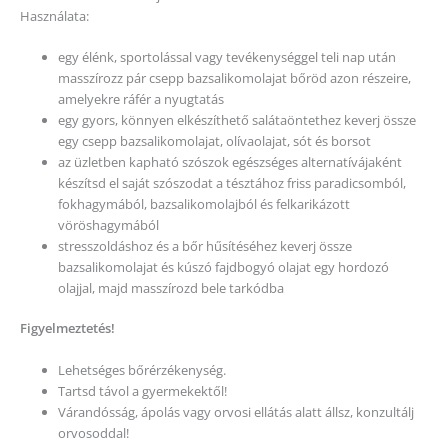
Használata:
egy élénk, sportolással vagy tevékenységgel teli nap után
masszírozz pár csepp bazsalikomolajat bőröd azon részeire,
amelyekre ráfér a nyugtatás
egy gyors, könnyen elkészíthető salátaöntethez keverj össze
egy csepp bazsalikomolajat, olívaolajat, sót és borsot
az üzletben kapható szószok egészséges alternatívájaként
készítsd el saját szószodat a tésztához friss paradicsomból,
fokhagymából, bazsalikomolajból és felkarikázott
vöröshagymából
stresszoldáshoz és a bőr hűsítéséhez keverj össze
bazsalikomolajat és kúszó fajdbogyó olajat egy hordozó
olajjal, majd masszírozd bele tarkódba
Figyelmeztetés!
Lehetséges bőrérzékenység.
Tartsd távol a gyermekektől!
Várandósság, ápolás vagy orvosi ellátás alatt állsz, konzultálj
orvosoddal!