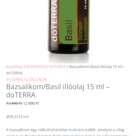
Kezdőlap
/
MÁRKÁINK
/
doTERRA
/ Bazsalikom/Basil illóolaj 15 ml –
doTERRA
doTERRA
,
ILLÓOLAJOK
Bazsalikom/Basil illóolaj 15 ml –
doTERRA
13 490
Ft
12 990
Ft
899,33 Ft/ml
A bazsalikom egy nélkülözhetetlen kulináris kellék, amelyet a világ
számos kultúrája használ ételei ízének fokozására. Ez a fűszernövény