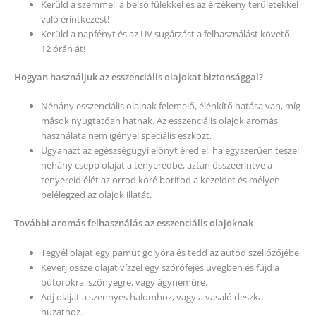
Kerüld a szemmel, a belső fülekkel és az érzékeny területekkel
való érintkezést!
Kerüld a napfényt és az UV sugárzást a felhasználást követő
12 órán át!
Hogyan használjuk az esszenciális olajokat biztonsággal?
Néhány esszenciális olajnak felemelő, élénkítő hatása van, míg
mások nyugtatóan hatnak. Az esszenciális olajok aromás
használata nem igényel speciális eszközt.
Ugyanazt az egészségügyi előnyt éred el, ha egyszerűen teszel
néhány csepp olajat a tenyeredbe, aztán összeérintve a
tenyereid élét az orrod köré borítod a kezeidet és mélyen
belélegzed az olajok illatát.
További aromás felhasználás az esszenciális olajoknak
Tegyél olajat egy pamut golyóra és tedd az autód szellőzőjébe.
Keverj össze olajat vízzel egy szórófejes üvegben és fújd a
bútorokra, szőnyegre, vagy ágyneműre.
Adj olajat a szennyes halomhoz, vagy a vasaló deszka
huzathoz.