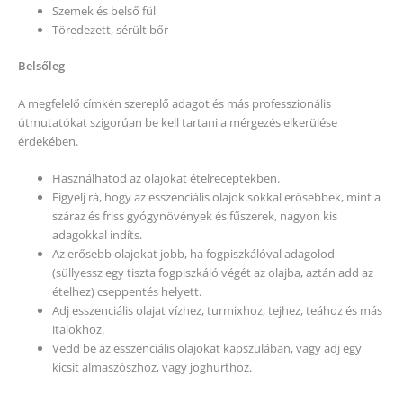
Szemek és belső fül
Töredezett, sérült bőr
Belsőleg
A megfelelő címkén szereplő adagot és más professzionális
útmutatókat szigorúan be kell tartani a mérgezés elkerülése
érdekében.
Használhatod az olajokat ételreceptekben.
Figyelj rá, hogy az esszenciális olajok sokkal erősebbek, mint a
száraz és friss gyógynövények és fűszerek, nagyon kis
adagokkal indíts.
Az erősebb olajokat jobb, ha fogpiszkálóval adagolod
(süllyessz egy tiszta fogpiszkáló végét az olajba, aztán add az
ételhez) cseppentés helyett.
Adj esszenciális olajat vízhez, turmixhoz, tejhez, teához és más
italokhoz.
Vedd be az esszenciális olajokat kapszulában, vagy adj egy
kicsit almaszószhoz, vagy joghurthoz.