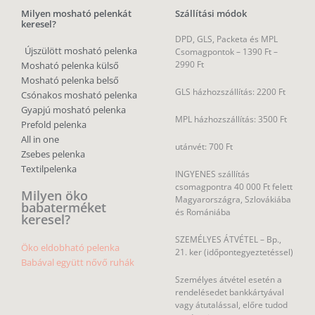
Személyes átvétel esetén a
rendelésedet bankkártyával
vagy átutalással, előre tudod
rendezni.
SZÁLLÍTÁSI INFÓK
részletesen, illetve KÜLFÖLDR
Temiti 2014 Kft. – mosható pelenka, textil pelenka, öko bababolt – Minden jog
fenntartva.