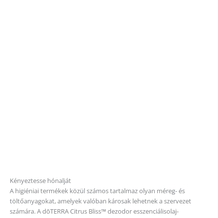
A higiéniai termékek közül számos tartalmaz olyan méreg- és
töltőanyagokat, amelyek valóban károsak lehetnek a szervezet
számára. A dōTERRA Citrus Bliss™ dezodor esszenciálisolaj-
keverékkel készülő dezodorja azonban alumínium-, parabén-, ftalát-
és talkummentes. Így mindennapos használat mellett is
biztonságban és magabiztosnak érezheti magát.
Elsődleges előnyök
Vadnarancs
héjból,
citrom
héjból,
grépfrút
héjból,
zöldcitrom
héjból, mandarinhéjból, klementinhéjból és
bergamotthéjból kinyert CPTG minősítésű esszenciális
olajokkal készül.
A tápiókakeményítő felszívja a hónalji nedvességet, így egész
napon át segít a friss és száraz érzet megőrzésében.
A szódabikarbóna hozzájárul a kellemetlen testszag
semlegesítéséhez és megelőzéséhez.
Használati módok
A legjobb eredmény érdekében vigye fel mindennap tiszta,
száraz bőrre, hogy megfelelően beszívódjon.
Férfiak és nők számára is kiváló, használja bármikor, amikor
egy kis felfrissülésre vágyik.