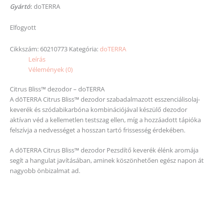
Gyártó
:
doTERRA
Elfogyott
Cikkszám:
60210773
Kategória:
doTERRA
Leírás
Vélemények (0)
Citrus Bliss™ dezodor – doTERRA
A dōTERRA Citrus Bliss™ dezodor szabadalmazott esszenciálisolaj-
keverék és szódabikarbóna kombinációjával készülő dezodor
aktívan véd a kellemetlen testszag ellen, míg a hozzáadott tápióka
felszívja a nedvességet a hosszan tartó frissesség érdekében.
A dōTERRA Citrus Bliss™ dezodor Pezsdítő keverék élénk aromája
segít a hangulat javításában, aminek köszönhetően egész napon át
nagyobb önbizalmat ad.
Kényeztesse hónalját