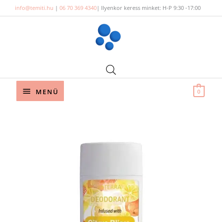
Skip
info@temiti.hu
|
06 70 369 4340
| Ilyenkor keress minket: H-P 9:30 -17:00
to
content
Below
MENÜ
0
Header