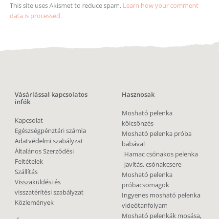
visszatérítési szabályzat
Ingyenes mosható pelenka
Közlemények
videótanfolyam
Mosható pelenkák mosása,
Állandó
gyorsan, egyszerűen
kedvezmények
Ecoegg mosótojás
Mosható pelenka csomagok:
Nézd meg
csomagajánlatainkat
, az
állandó kedvezményekkel
Még több doTERRA illóolaj:
és/vagy ajándék
naturalolajok.com
termékekkkel!
Fizetési módok
Bankkártya, banki utalás,
utánvét