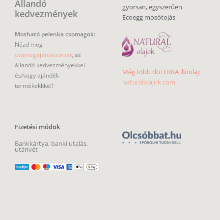
Milyen mosható pelenkát
Szállítási módok
keresel?
DPD, GLS, Packeta és MPL
Újszülött mosható pelenka
Csomagpontok –
1390 Ft –
2990 Ft
Mosható pelenka külső
Mosható pelenka belső
GLS házhozszállítás: 2200 Ft
Csónakos mosható pelenka
Gyapjú mosható pelenka
MPL házhozszállítás: 3500 Ft
Prefold pelenka
All in one
utánvét: 700 Ft
Zsebes pelenka
Textilpelenka
INGYENES szállítás
csomagpontra 40 000 Ft felett
Milyen öko
Magyarországra, Szlovákiába
babaterméket
és Romániába
keresel?
SZEMÉLYES ÁTVÉTEL – Bp.,
Öko eldobható pelenka
21. ker (időpontegyeztetéssel)
Babával együtt nővő ruhák