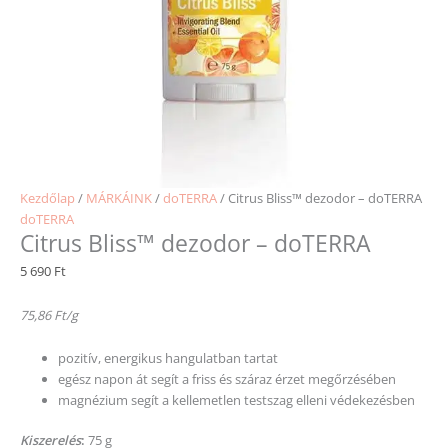
Kezdőlap
/
MÁRKÁINK
/
doTERRA
/ Citrus Bliss™ dezodor – doTERRA
doTERRA
Citrus Bliss™ dezodor – doTERRA
5 690
Ft
75,86 Ft/g
pozitív, energikus hangulatban tartat
egész napon át segít a friss és száraz érzet megőrzésében
magnézium segít a kellemetlen testszag elleni védekezésben
Kiszerelés
:
75 g