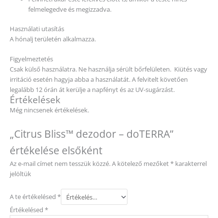
A te értékelésed
*
Értékelésed
*
Név
*
E-mail
*
A nevem, e-mail címem, és weboldalcímem mentése a
böngészőben a következő hozzászólásomhoz.