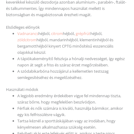
Tartsa kéznél a sporttáskájában vagy az irodában, hogy
kényelmesen alkalmazhassa szükség esetén.
Felviheti akár este lefekvés előtt is, amikor a teste nincs
felmelegedve és megizzadva.
Használati utasítás
A hónalj területén alkalmazza.
Figyelmeztetés
Csak külső használatra. Ne használja sérült bőrfelületen. Kiütés vagy
irritáció esetén hagyja abba a használatát. A felvitelt követően
legalább 12 órán át kerülje a napfényt és az UV-sugárzást.
Értékelések
Még nincsenek értékelések.
„Citrus Bliss™ dezodor – doTERRA”
értékelése elsőként
Az e-mail címet nem tesszük közzé.
A kötelező mezőket
*
karakterrel
jelöltük