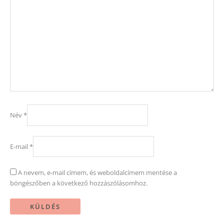
This site uses Akismet to reduce spam.
Learn how your comment
data is processed.
Vásárlással kapcsolatos
Hasznosak
infók
Mosható pelenka
Kapcsolat
kölcsönzés
Egészségpénztári számla
Mosható pelenka próba
Adatvédelmi szabályzat
babával
Általános Szerződési
Hamac csónakos pelenka
Feltételek
javítás, csónakcsere
Szállítás
Mosható pelenka
Visszaküldési és
próbacsomagok