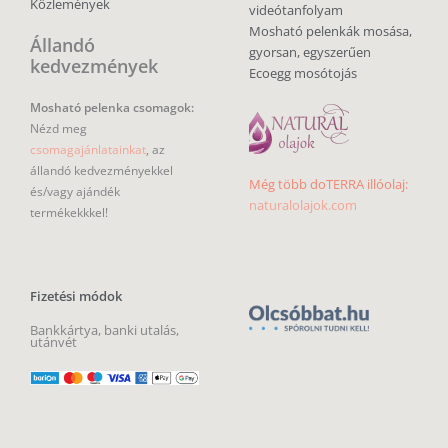
Közlemények
videótanfolyam
Mosható pelenkák mosása,
Állandó
gyorsan, egyszerűen
kedvezmények
Ecoegg mosótojás
Mosható pelenka csomagok:
Nézd meg
csomagajánlatainkat
, az
állandó kedvezményekkel
Még több doTERRA illóolaj:
és/vagy ajándék
naturalolajok.com
termékekkkel!
Fizetési módok
Bankkártya, banki utalás,
utánvét