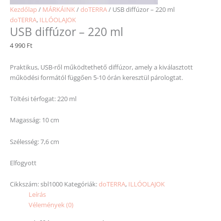
Kezdőlap
/
MÁRKÁINK
/
doTERRA
/ USB diffúzor – 220 ml
doTERRA
,
ILLÓOLAJOK
USB diffúzor – 220 ml
4 990
Ft
Praktikus, USB-ről működtethető diffúzor, amely a kiválasztott
működési formától függően 5-10 órán keresztül párologtat.
Töltési térfogat: 220 ml
Magasság: 10 cm
Szélesség: 7,6 cm
Elfogyott
Cikkszám:
sbl1000
Kategóriák:
doTERRA
,
ILLÓOLAJOK
Leírás
Vélemények (0)