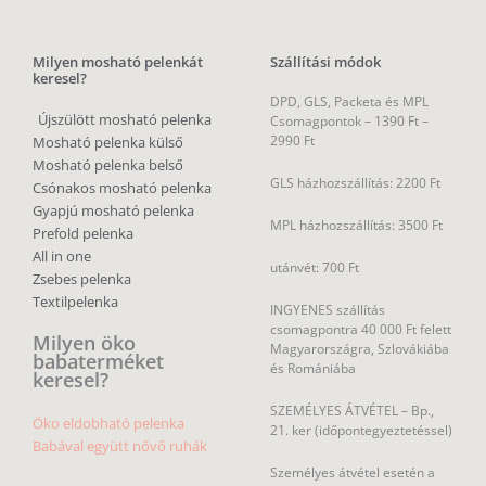
Milyen mosható pelenkát
Szállítási módok
keresel?
DPD, GLS, Packeta és MPL
Újszülött mosható pelenka
Csomagpontok –
1390 Ft –
2990 Ft
Mosható pelenka külső
Mosható pelenka belső
GLS házhozszállítás: 2200 Ft
Csónakos mosható pelenka
Gyapjú mosható pelenka
MPL házhozszállítás: 3500 Ft
Prefold pelenka
All in one
utánvét: 700 Ft
Zsebes pelenka
Textilpelenka
INGYENES szállítás
csomagpontra 40 000 Ft felett
Milyen öko
Magyarországra, Szlovákiába
babaterméket
és Romániába
keresel?
SZEMÉLYES ÁTVÉTEL – Bp.,
Öko eldobható pelenka
21. ker (időpontegyeztetéssel)
Babával együtt nővő ruhák
Személyes átvétel esetén a