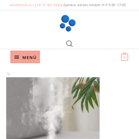
Skip
info@temiti.hu
|
06 70 369 4340
| Ilyenkor keress minket: H-P 9:30 -17:00
to
content
Below
MENÜ
0
Header
🔍