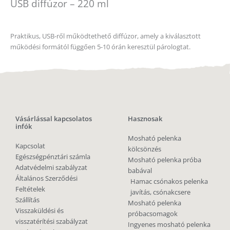
USB diffúzor – 220 ml
Praktikus, USB-ről működtethető diffúzor, amely a kiválasztott
működési formától függően 5-10 órán keresztül párologtat.
Vásárlással kapcsolatos
Hasznosak
infók
Mosható pelenka
Kapcsolat
kölcsönzés
Egészségpénztári számla
Mosható pelenka próba
Adatvédelmi szabályzat
babával
Általános Szerződési
Hamac csónakos pelenka
Feltételek
javítás, csónakcsere
Szállítás
Mosható pelenka
Visszaküldési és
próbacsomagok
visszatérítési szabályzat
Ingyenes mosható pelenka