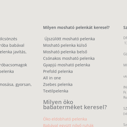
Milyen mosható pelenkát keresel?
S
DP
ölcsönzés
Újszülött mosható pelenka
1
róba babával
Mosható pelenka külső
lenka javítás,
Mosható pelenka belső
GL
Csónakos mosható pelenka
próbacsomagok
Gyapjú mosható pelenka
MP
pelenka
Prefold pelenka
ut
All in one
mosása, gyorsan,
Zsebes pelenka
IN
Textilpelenka
Ft
R
Milyen öko
babaterméket keresel?
SZ
(i
Öko eldobható pelenka
Sz
Babával együtt nővő ruhák