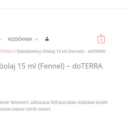
Fiókadatok
KEZDŐKNEK
0
oTERRA
/ Édeskömény illóolaj 15 ml (Fennel) – doTERRA
óolaj 15 ml (Fennel) – doTERRA
amán felismert, változatos felhasználási módokat kínáló
izsos-mézes ízéről ismert.