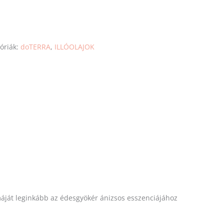
óriák:
doTERRA
,
ILLÓOLAJOK
omáját leginkább az édesgyökér ánizsos esszenciájához