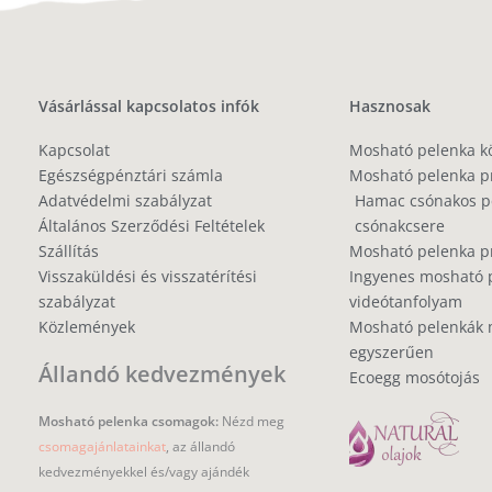
Vásárlással kapcsolatos infók
Hasznosak
Kapcsolat
Mosható pelenka k
Egészségpénztári számla
Mosható pelenka p
Adatvédelmi szabályzat
Hamac csónakos pe
Általános Szerződési Feltételek
csónakcsere
Szállítás
Mosható pelenka 
Visszaküldési és visszatérítési
Ingyenes mosható 
szabályzat
videótanfolyam
Közlemények
Mosható pelenkák 
egyszerűen
Állandó kedvezmények
Ecoegg mosótojás
Mosható pelenka csomagok:
Nézd meg
csomagajánlatainkat
, az állandó
kedvezményekkel és/vagy ajándék