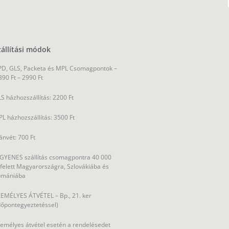
zállítási módok
D, GLS, Packeta és MPL Csomagpontok –
390 Ft – 2990 Ft
S házhozszállítás: 2200 Ft
L házhozszállítás: 3500 Ft
ánvét: 700 Ft
GYENES szállítás csomagpontra 40 000
 felett Magyarországra, Szlovákiába és
omániába
EMÉLYES ÁTVÉTEL – Bp., 21. ker
dőpontegyeztetéssel)
emélyes átvétel esetén a rendelésedet