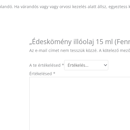
andó. Ha várandós vagy vagy orvosi kezelés alatt állsz, egyeztess 
„Édeskömény illóolaj 15 ml (Fen
Az e-mail címet nem tesszük közzé.
A kötelező mez
A te értékelésed
*
Értékelésed
*