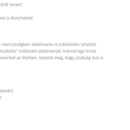
éről ismert.
it is élvezheted!
bb mennyiségben alkalmazva is szédületes ízhatást
piszkálós” módszert alkalmazod: mártsd egy tiszta
everted az ételben, kóstold meg, hogy szükség lesz-e
atásért.
t.