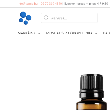
Skip
info@temiti.hu
|
06 70 369 4340
| Ilyenkor keress minket: H-P 9:30 
to
content
Products
search
MÁRKÁINK
MOSHATÓ- és ÖKOPELENKA
BAB