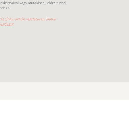
nkkártyával vagy átutalással, előre tudod
ndezni.
ÁLLÍTÁSI INFÓK részletesen, illetve
ÜLFÖLDR