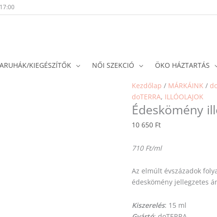
-17:00
ARUHÁK/KIEGÉSZÍTŐK
NŐI SZEKCIÓ
ÖKO HÁZTARTÁS
Kezdőlap
/
MÁRKÁINK
/
d
doTERRA
,
ILLÓOLAJOK
Édeskömény ill
10 650
Ft
710 Ft/ml
Az elmúlt évszázadok foly
édeskömény jellegzetes án
Kiszerelés
: 15 ml
Gyártó
: doTERRA