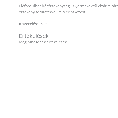
Előfordulhat bőrérzékenység. Gyermekektől elzárva tárol
érzékeny területekkel való érintkezést.
Kiszerelés
: 15 ml
Értékelések
Még nincsenek értékelések.