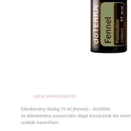
Leírás
Vélemények (0)
Édeskömény illóolaj 15 ml (Fennel) – doTERRA
Az édeskömény esszenciális olajat évszázadok óta ismeri
szokták hasonlítani.