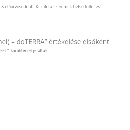
kezelőorvosoddal. Kerüld a szemmel, belső füllel és
nel) – doTERRA” értékelése elsőként
őket
*
karakterrel jelöltük