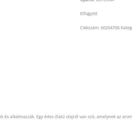
Elfogyott
Cikkszám:
60204706
Kateg
k és alkalmazzák. Egy édes illatú olajról van szó, amelynek az ar