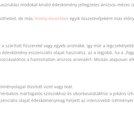
lhasználási módokat kínáló édeskömény jellegzetes ánizsos-mézes íz
esítheted, de más
illóolaj-keverékek
egyik összetevőjeként más előnye
nt a szárított fűszereké vagy egyéb aromáké, így már a legcsekélye
 édeskömény esszenciális olajat használsz, az a legjobb, ha a „fog
 hozzávalóhoz a hamisítatlan ánizsos aromáért. Miután alaposan elk
ményolajjal dúsított vizet vagy teát.
ehérbabos mártogatós szószokhoz és uborkasalátákhoz a pikáns ízh
szenciális olajat édesköménymag helyett az intenzívebb ízélményér