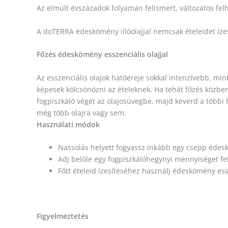
Az elmúlt évszázadok folyamán felismert, változatos fe
A doTERRA édeskömény illóolajjal nemcsak ételeidet íz
Főzés édeskömény esszenciális olajjal
Az esszenciális olajok hatóereje sokkal intenzívebb, mi
képesek kölcsönözni az ételeknek. Ha tehát főzés közben
fogpiszkáló végét az olajosüvegbe, majd keverd a többi
még több olajra vagy sem.
Használati módok
Nassolás helyett fogyassz inkább egy csepp édeskö
Adj belőle egy fogpiszkálóhegynyi mennyiséget f
Főtt ételeid ízesítéséhez használj édeskömény es
Figyelmeztetés