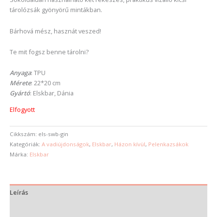
tárolózsák gyönyörű mintákban.
Bárhová mész, hasznát veszed!
Te mit fogsz benne tárolni?
Anyaga
: TPU
Mérete
: 22*20 cm
Gyártó
: Elskbar, Dánia
Elfogyott
Cikkszám:
els-swb-gin
Kategóriák:
A vadiújdonságok
,
Elskbar
,
Házon kívül
,
Pelenkazsákok
Márka:
Elskbar
Leírás
További információk