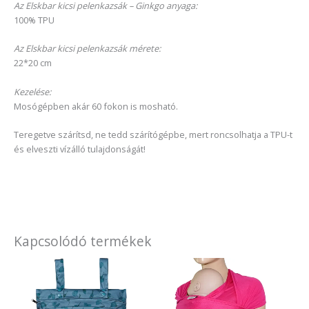
Az Elskbar kicsi pelenkazsák – Ginkgo anyaga:
100% TPU
Az Elskbar kicsi pelenkazsák mérete:
22*20 cm
Kezelése:
Mosógépben akár 60 fokon is mosható.
Teregetve szárítsd, ne tedd szárítógépbe, mert roncsolhatja a TPU-t
és elveszti vízálló tulajdonságát!
Kapcsolódó termékek