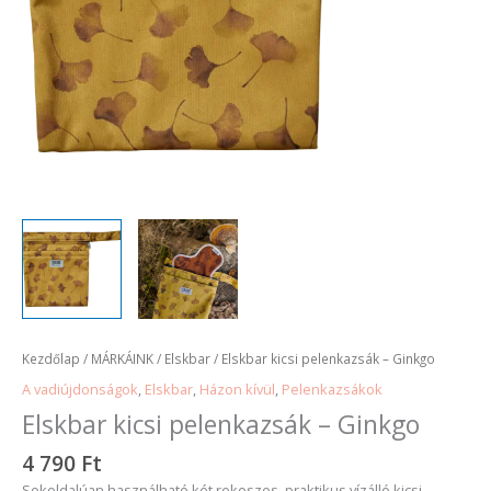
Kezdőlap
/
MÁRKÁINK
/
Elskbar
/ Elskbar kicsi pelenkazsák – Ginkgo
A vadiújdonságok
,
Elskbar
,
Házon kívül
,
Pelenkazsákok
Elskbar kicsi pelenkazsák – Ginkgo
4 790
Ft
Sokoldalúan használható két rekeszes, praktikus vízálló kicsi