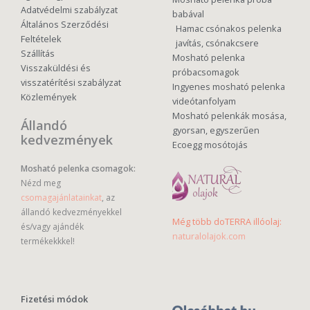
Adatvédelmi szabályzat
babával
Általános Szerződési
Hamac csónakos pelenka
Feltételek
javítás, csónakcsere
Szállítás
Mosható pelenka
Visszaküldési és
próbacsomagok
visszatérítési szabályzat
Ingyenes mosható pelenka
Közlemények
videótanfolyam
Mosható pelenkák mosása,
Állandó
gyorsan, egyszerűen
kedvezmények
Ecoegg mosótojás
Mosható pelenka csomagok:
Nézd meg
csomagajánlatainkat
, az
állandó kedvezményekkel
Még több doTERRA illóolaj:
és/vagy ajándék
naturalolajok.com
termékekkkel!
Fizetési módok