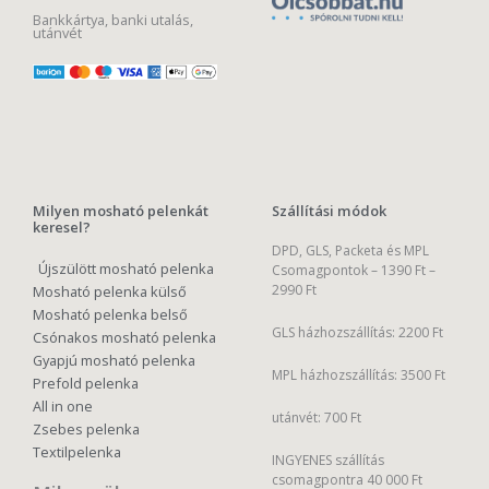
Bankkártya, banki utalás,
utánvét
Milyen mosható pelenkát
Szállítási módok
keresel?
DPD, GLS, Packeta és MPL
Újszülött mosható pelenka
Csomagpontok –
1390 Ft –
2990 Ft
Mosható pelenka külső
Mosható pelenka belső
GLS házhozszállítás: 2200 Ft
Csónakos mosható pelenka
Gyapjú mosható pelenka
MPL házhozszállítás: 3500 Ft
Prefold pelenka
All in one
utánvét: 700 Ft
Zsebes pelenka
Textilpelenka
INGYENES szállítás
csomagpontra 40 000 Ft