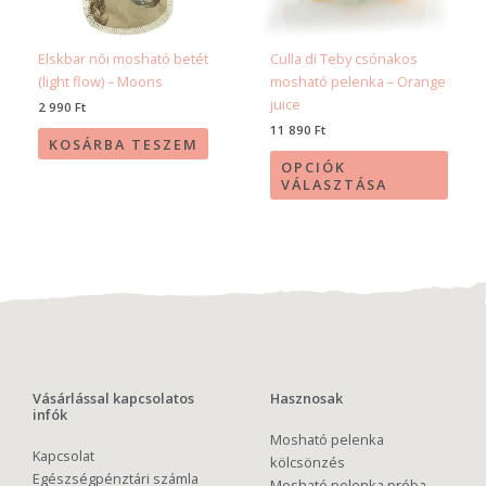
a
termé
Elskbar női mosható betét
Culla di Teby csónakos
válas
(light flow) – Moons
mosható pelenka – Orange
ki
juice
2 990
Ft
11 890
Ft
KOSÁRBA TESZEM
OPCIÓK
VÁLASZTÁSA
Vásárlással kapcsolatos
Hasznosak
infók
Mosható pelenka
Kapcsolat
kölcsönzés
Egészségpénztári számla
Mosható pelenka próba