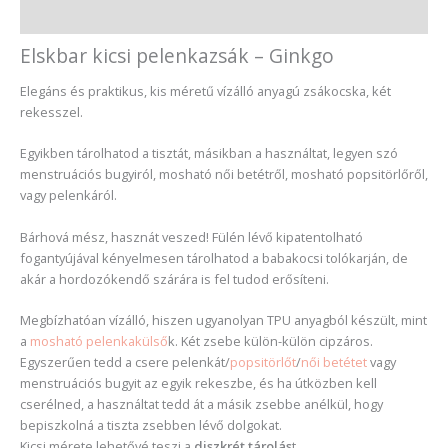
Vélemények (0)
Elskbar kicsi pelenkazsák – Ginkgo
Elegáns és praktikus, kis méretű vízálló anyagú zsákocska, két
rekesszel.
Egyikben tárolhatod a tisztát, másikban a használtat, legyen szó
menstruációs bugyiról, mosható női betétről, mosható popsitörlőről,
vagy pelenkáról.
Bárhová mész, hasznát veszed! Fülén lévő kipatentolható
fogantyújával kényelmesen tárolhatod a babakocsi tolókarján, de
akár a hordozókendő szárára is fel tudod erősíteni.
Megbízhatóan vízálló, hiszen ugyanolyan TPU anyagból készült, mint
a
mosható pelenkakülső
k. Két zsebe külön-külön cipzáros.
Egyszerűen tedd a csere pelenkát/
popsitörlőt
/
női betétet
vagy
menstruációs bugyit az egyik rekeszbe, és ha útközben kell
cserélned, a használtat tedd át a másik zsebbe anélkül, hogy
bepiszkolná a tiszta zsebben lévő dolgokat.
Kicsi mérete lehetővé teszi a
diszkrét tárolás
t.