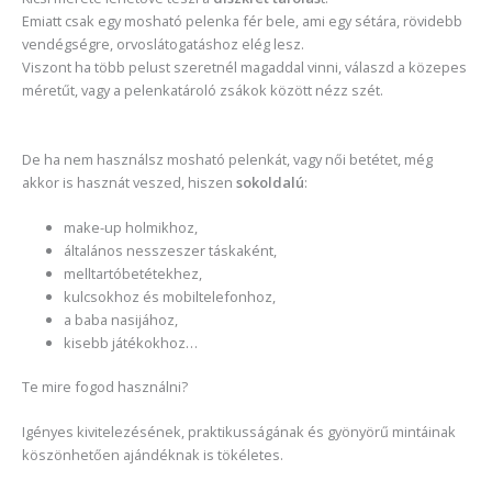
Emiatt csak egy mosható pelenka fér bele, ami egy sétára, rövidebb
vendégségre, orvoslátogatáshoz elég lesz.
Viszont ha több pelust szeretnél magaddal vinni, válaszd a közepes
méretűt, vagy a pelenkatároló zsákok között nézz szét.
De ha nem használsz mosható pelenkát, vagy női betétet, még
akkor is hasznát veszed, hiszen
sokoldalú
:
make-up holmikhoz,
általános nesszeszer táskaként,
melltartóbetétekhez,
kulcsokhoz és mobiltelefonhoz,
a baba nasijához,
kisebb játékokhoz…
Te mire fogod használni?
Igényes kivitelezésének, praktikusságának és gyönyörű mintáinak
köszönhetően ajándéknak is tökéletes.