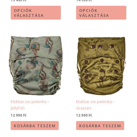
OPCIÓK
OPCIÓK
VÁLASZTÁSA
VÁLASZTÁSA
Elskbar sio pelenka –
Elskbar sio pelenka –
Jellyfish
Grasses
12 990
Ft
12 990
Ft
KOSÁRBA TESZEM
KOSÁRBA TESZEM