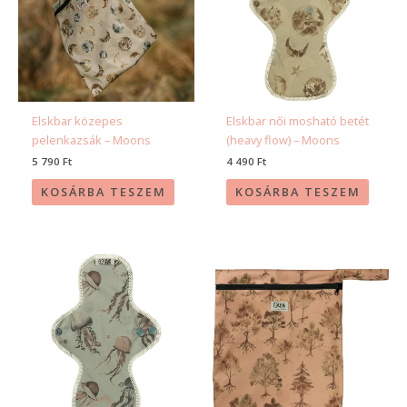
Elskbar közepes
Elskbar női mosható betét
pelenkazsák – Moons
(heavy flow) – Moons
5 790
Ft
4 490
Ft
KOSÁRBA TESZEM
KOSÁRBA TESZEM