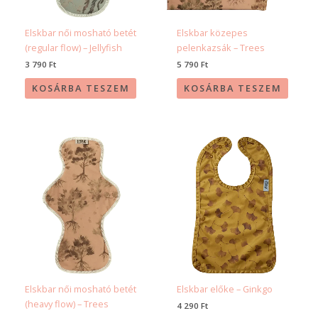
Elskbar női mosható betét
Elskbar közepes
(regular flow) – Jellyfish
pelenkazsák – Trees
3 790
Ft
5 790
Ft
KOSÁRBA TESZEM
KOSÁRBA TESZEM
Elskbar női mosható betét
Elskbar előke – Ginkgo
(heavy flow) – Trees
4 290
Ft