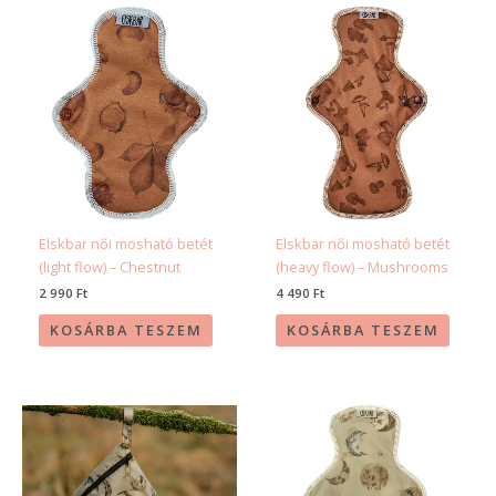
Elskbar női mosható betét
Elskbar női mosható betét
(light flow) – Chestnut
(heavy flow) – Mushrooms
2 990
Ft
4 490
Ft
KOSÁRBA TESZEM
KOSÁRBA TESZEM