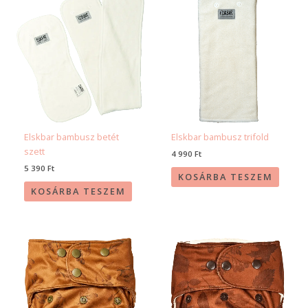
Elskbar bambusz betét
Elskbar bambusz trifold
szett
4 990
Ft
5 390
Ft
KOSÁRBA TESZEM
KOSÁRBA TESZEM