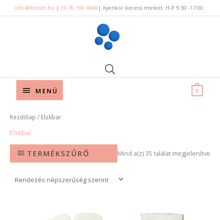
Skip
info@temiti.hu
|
06 70 369 4340
| Ilyenkor keress minket: H-P 9:30 -17:00
to
content
Below
MENÜ
0
Header
Sor
Kezdőlap
/ Elskbar
by
pop
Elskbar
TERMÉKSZŰRŐ
Mind a(z) 35 találat megjelenítve