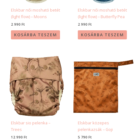
Elskbar női mosható betét
Elskbar női mosható betét
(light flow) – Moons
(light flow) – Butterfly Pea
2 990
Ft
2 990
Ft
KOSÁRBA TESZEM
KOSÁRBA TESZEM
Elskbar sio pelenka –
Elskbar közepes
Trees
pelenkazsák – Goji
12 990
Ft
5 790
Ft