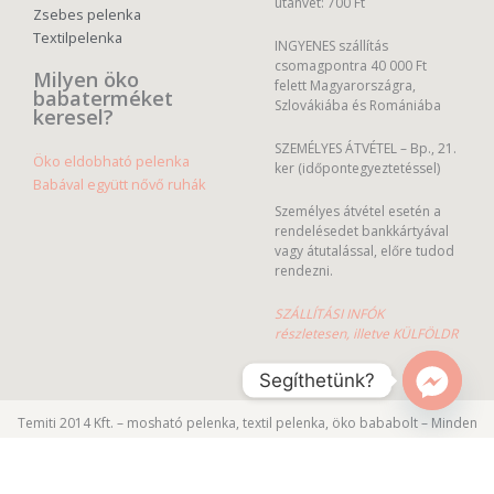
utánvét: 700 Ft
Zsebes pelenka
Textilpelenka
INGYENES szállítás
csomagpontra 40 000 Ft
Milyen öko
felett Magyarországra,
babaterméket
Szlovákiába és Romániába
keresel?
SZEMÉLYES ÁTVÉTEL – Bp., 21.
Öko eldobható pelenka
ker (időpontegyeztetéssel)
Babával együtt nővő ruhák
Személyes átvétel esetén a
rendelésedet bankkártyával
vagy átutalással, előre tudod
rendezni.
SZÁLLÍTÁSI INFÓK
részletesen, illetve KÜLFÖLDR
Segíthetünk?
Temiti 2014 Kft. – mosható pelenka, textil pelenka, öko bababolt – Minden
jog fenntartva.