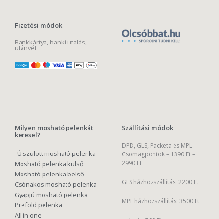
Fizetési módok
Bankkártya, banki utalás,
utánvét
Milyen mosható pelenkát
Szállítási módok
keresel?
DPD, GLS, Packeta és MPL
Újszülött mosható pelenka
Csomagpontok –
1390 Ft –
2990 Ft
Mosható pelenka külső
Mosható pelenka belső
GLS házhozszállítás: 2200 Ft
Csónakos mosható pelenka
Gyapjú mosható pelenka
MPL házhozszállítás: 3500 Ft
Prefold pelenka
All in one