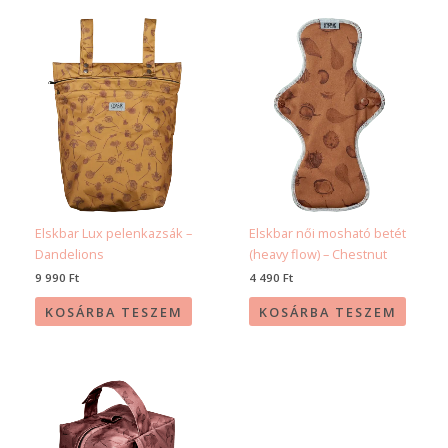
Elskbar Lux pelenkazsák –
Elskbar női mosható betét
Dandelions
(heavy flow) – Chestnut
9 990
Ft
4 490
Ft
KOSÁRBA TESZEM
KOSÁRBA TESZEM