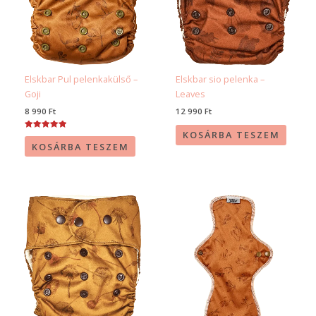
Elskbar Pul pelenkakülső –
Elskbar sio pelenka –
Goji
Leaves
8 990
Ft
12 990
Ft
KOSÁRBA TESZEM
Értékelés:
5.00
KOSÁRBA TESZEM
/ 5