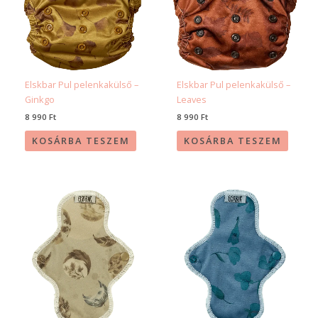
Elskbar Pul pelenkakülső –
Elskbar Pul pelenkakülső –
Ginkgo
Leaves
8 990
Ft
8 990
Ft
KOSÁRBA TESZEM
KOSÁRBA TESZEM