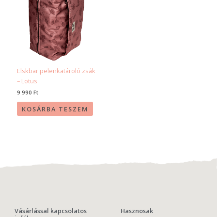
Elskbar pelenkatároló zsák
– Lotus
9 990
Ft
KOSÁRBA TESZEM
Vásárlással kapcsolatos
Hasznosak