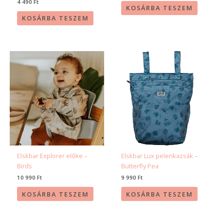
4 490
Ft
KOSÁRBA TESZEM
KOSÁRBA TESZEM
Elskbar Explorer előke –
Elskbar Lux pelenkazsák –
Birds
Butterfly Pea
10 990
Ft
9 990
Ft
KOSÁRBA TESZEM
KOSÁRBA TESZEM