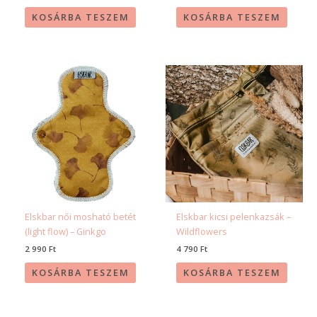
KOSÁRBA TESZEM
KOSÁRBA TESZEM
Elskbar női mosható betét
Elskbar kicsi pelenkazsák –
(light flow) – Ginkgo
Wildflowers
2 990
Ft
4 790
Ft
KOSÁRBA TESZEM
KOSÁRBA TESZEM