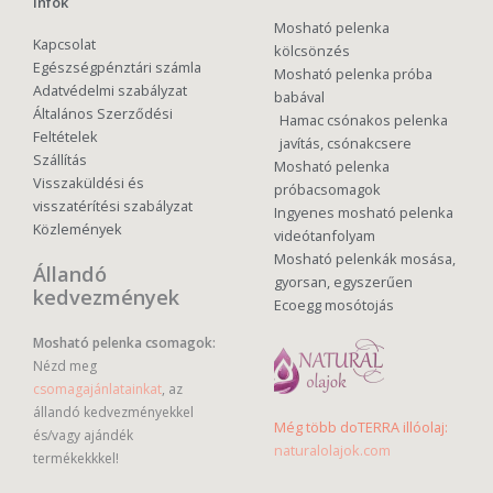
infók
Mosható pelenka
Kapcsolat
kölcsönzés
Egészségpénztári számla
Mosható pelenka próba
Adatvédelmi szabályzat
babával
Általános Szerződési
Hamac csónakos pelenka
Feltételek
javítás, csónakcsere
Szállítás
Mosható pelenka
Visszaküldési és
próbacsomagok
visszatérítési szabályzat
Ingyenes mosható pelenka
Közlemények
videótanfolyam
Mosható pelenkák mosása,
Állandó
gyorsan, egyszerűen
kedvezmények
Ecoegg mosótojás
Mosható pelenka csomagok:
Nézd meg
csomagajánlatainkat
, az
állandó kedvezményekkel
Még több doTERRA illóolaj:
és/vagy ajándék
naturalolajok.com
termékekkkel!