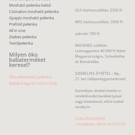
Mosható pelenka belső
GLS házhozszállítás: 2200 Ft
Csónakos mosható pelenka
Gyapjú mosható pelenka
MPL házhozszállítás: 3500 Ft
Prefold pelenka
All in one
utánvét: 700 Ft
Zsebes pelenka
Textilpelenka
INGYENES szállítás
csomagpontra 40 000 Ft felett
Milyen öko
Magyarországra, Szlovákiába
babaterméket
és Romániába
keresel?
SZEMÉLYES ÁTVÉTEL – Bp.,
Öko eldobható pelenka
21. ker (időpontegyeztetéssel)
Babával együtt nővő ruhák
Személyes átvétel esetén a
rendelésedet bankkártyával
vagy átutalással, előre tudod
rendezni.
SZÁLLÍTÁSI INFÓK
részletesen, illetve KÜLFÖLDR