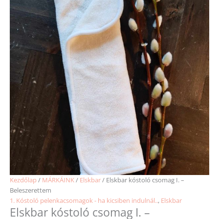
Kezdőlap
/
MÁRKÁINK
/
Elskbar
/ Elskbar kóstoló csomag I. –
Beleszerettem
1. Kóstoló pelenkacsomagok - ha kicsiben indulnál..
,
Elskbar
Elskbar kóstoló csomag I. –