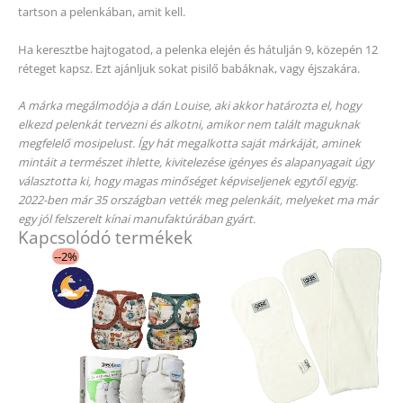
tartson a pelenkában, amit kell.
Ha keresztbe hajtogatod, a pelenka elején és hátulján 9, közepén 12
réteget kapsz. Ezt ajánljuk sokat pisilő babáknak, vagy éjszakára.
A márka megálmodója a dán Louise, aki akkor határozta el, hogy
elkezd pelenkát tervezni és alkotni, amikor nem talált maguknak
megfelelő mosipelust. Így hát megalkotta saját márkáját, aminek
mintáit a természet ihlette, kivitelezése igényes és alapanyagait úgy
választotta ki, hogy magas minőséget képviseljenek egytől egyig.
2022-ben már 35 országban vették meg pelenkáit, melyeket ma már
egy jól felszerelt kínai manufaktúrában gyárt.
Kapcsolódó termékek
Original
Current
--2%
price
price
was:
is:
28
27
950 Ft.
503 Ft.