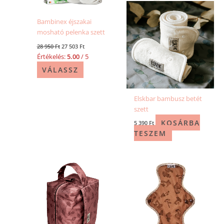
Bambinex éjszakai
mosható pelenka szett
28 950
Ft
27 503
Ft
Értékelés:
5.00
/ 5
VÁLASSZ
Elskbar bambusz betét
szett
KOSÁRBA
5 390
Ft
TESZEM