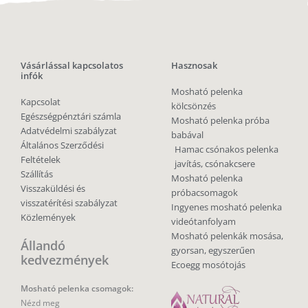
Vásárlással kapcsolatos
Hasznosak
infók
Mosható pelenka
Kapcsolat
kölcsönzés
Egészségpénztári számla
Mosható pelenka próba
Adatvédelmi szabályzat
babával
Általános Szerződési
Hamac csónakos pelenka
Feltételek
javítás, csónakcsere
Szállítás
Mosható pelenka
Visszaküldési és
próbacsomagok
visszatérítési szabályzat
Ingyenes mosható pelenka
Közlemények
videótanfolyam
Mosható pelenkák mosása,
Állandó
gyorsan, egyszerűen
kedvezmények
Ecoegg mosótojás
Mosható pelenka csomagok:
Nézd meg