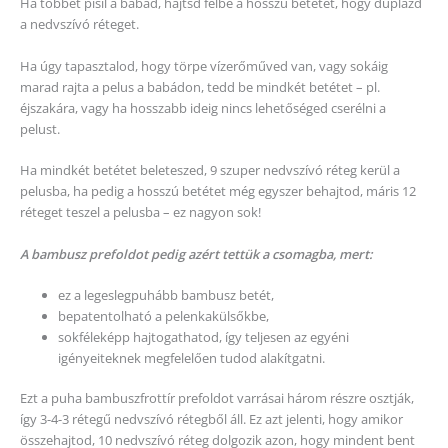
Ha többet pisil a babád, hajtsd félbe a hosszú betétet, hogy duplázd
a nedvszívó réteget.
Ha úgy tapasztalod, hogy törpe vízerőműved van, vagy sokáig
marad rajta a pelus a babádon, tedd be mindkét betétet – pl.
éjszakára, vagy ha hosszabb ideig nincs lehetőséged cserélni a
pelust.
Ha mindkét betétet beleteszed, 9 szuper nedvszívó réteg kerül a
pelusba, ha pedig a hosszú betétet még egyszer behajtod, máris 12
réteget teszel a pelusba – ez nagyon sok!
A bambusz prefoldot pedig azért tettük a csomagba, mert:
ez a legeslegpuhább bambusz betét,
bepatentolható a pelenkakülsőkbe,
sokféleképp hajtogathatod, így teljesen az egyéni
igényeiteknek megfelelően tudod alakítgatni.
Ezt a puha bambuszfrottír prefoldot varrásai három részre osztják,
így 3-4-3 rétegű nedvszívó rétegből áll. Ez azt jelenti, hogy amikor
összehajtod, 10 nedvszívó réteg dolgozik azon, hogy mindent bent