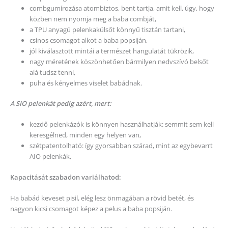
combgumírozása atombiztos, bent tartja, amit kell, úgy, hogy
közben nem nyomja meg a baba combját,
a TPU anyagú pelenkakülsőt könnyű tisztán tartani,
csinos csomagot alkot a baba popsiján,
jól kiválasztott mintái a természet hangulatát tükrözik,
nagy méretének köszönhetően bármilyen nedvszívó belsőt
alá tudsz tenni,
puha és kényelmes viselet babádnak.
A SIO pelenkát pedig azért, mert:
kezdő pelenkázók is könnyen használhatják: semmit sem kell
keresgélned, minden egy helyen van,
szétpatentolható: így gyorsabban szárad, mint az egybevarrt
AIO pelenkák,
Kapacitását szabadon variálhatod:
Ha babád keveset pisil, elég lesz önmagában a rövid betét, és
nagyon kicsi csomagot képez a pelus a baba popsiján.