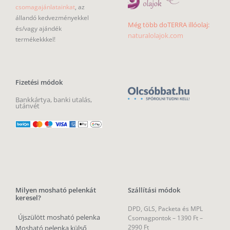
csomagajánlatainkat
, az
állandó kedvezményekkel
Még több doTERRA illóolaj:
és/vagy ajándék
naturalolajok.com
termékekkkel!
Fizetési módok
Bankkártya, banki utalás,
utánvét
Milyen mosható pelenkát
Szállítási módok
keresel?
DPD, GLS, Packeta és MPL
Újszülött mosható pelenka
Csomagpontok –
1390 Ft –
2990 Ft
Mosható pelenka külső