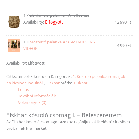
1 ×
Elskbar sio pelenka - Wildflowers
Elfogyott
Availability:
12 990
Ft
1 ×
Mosható pelenka ÁZÁSMENTESEN -
4 990
Ft
VIDEÓK
Availability:
Elfogyott
Cikkszám:
elsk-kostolo-i
Kategóriák:
1. Kóstoló pelenkacsomagok -
ha kicsiben indulnál..
,
Elskbar
Márka:
Elskbar
Leírás
További információk
Vélemények (0)
Elskbar kóstoló csomag I. – Beleszerettem
Az Elskbar kóstoló csomagot azoknak ajánljuk, akik először kicsiben
próbálnák ki a márkát.