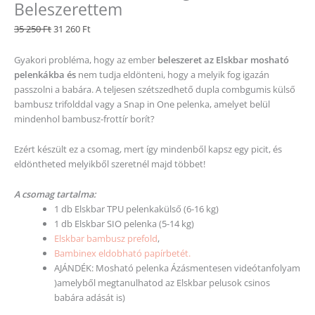
Beleszerettem
35 250
Ft
31 260
Ft
Gyakori probléma, hogy az ember
beleszeret az Elskbar mosható
pelenkákba és
nem tudja eldönteni, hogy a melyik fog igazán
passzolni a babára. A teljesen szétszedhető dupla combgumis külső
bambusz trifolddal vagy a Snap in One pelenka, amelyet belül
mindenhol bambusz-frottír borít?
Ezért készült ez a csomag, mert így mindenből kapsz egy picit, és
eldöntheted melyikből szeretnél majd többet!
A csomag tartalma:
1 db Elskbar TPU pelenkakülső (6-16 kg)
1 db Elskbar SIO pelenka (5-14 kg)
Elskbar bambusz prefold
,
Bambinex eldobható papírbetét.
AJÁNDÉK: Mosható pelenka Ázásmentesen videótanfolyam
)amelyből megtanulhatod az Elskbar pelusok csinos
babára adását is)