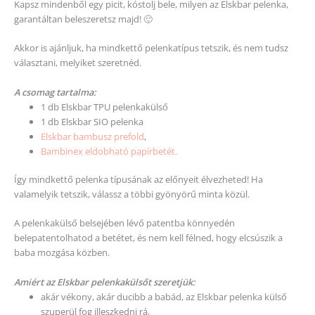
Kapsz mindenből egy picit, kóstolj bele, milyen az Elskbar pelenka,
garantáltan beleszeretsz majd! 🙂
Akkor is ajánljuk, ha mindkettő pelenkatípus tetszik, és nem tudsz
választani, melyiket szeretnéd.
A csomag tartalma:
1 db Elskbar TPU pelenkakülső
1 db Elskbar SIO pelenka
Elskbar bambusz prefold
,
Bambinex eldobható papírbetét.
Így mindkettő pelenka típusának az előnyeit élvezheted! Ha
valamelyik tetszik, válassz a többi gyönyörű minta közül.
A pelenkakülső belsejében lévő patentba könnyedén
belepatentolhatod a betétet, és nem kell félned, hogy elcsúszik a
baba mozgása közben.
Amiért az Elskbar pelenkakülsőt szeretjük:
akár vékony, akár ducibb a babád, az Elskbar pelenka külső
szuperül fog illeszkedni rá,