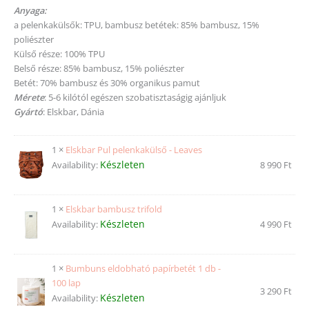
Anyaga:
a pelenkakülsők: TPU, bambusz betétek: 85% bambusz, 15%
poliészter
Külső része: 100% TPU
Belső része: 85% bambusz, 15% poliészter
Betét: 70% bambusz és 30% organikus pamut
Mérete
: 5-6 kilótól egészen szobatisztaságig ajánljuk
Gyártó
: Elskbar, Dánia
1 ×
Elskbar Pul pelenkakülső - Leaves
Készleten
Availability:
8 990
Ft
1 ×
Elskbar bambusz trifold
Készleten
Availability:
4 990
Ft
1 ×
Bumbuns eldobható papírbetét 1 db -
100 lap
3 290
Ft
Készleten
Availability: