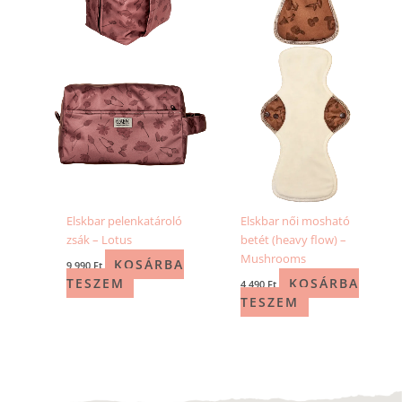
Elskbar pelenkatároló
Elskbar női mosható
zsák – Lotus
betét (heavy flow) –
Mushrooms
KOSÁRBA
9 990
Ft
TESZEM
KOSÁRBA
4 490
Ft
TESZEM