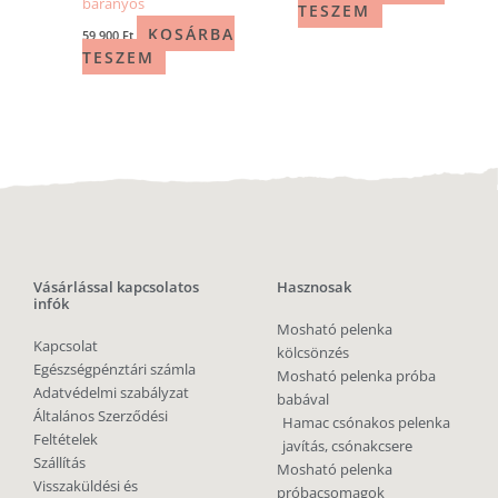
bárányos
TESZEM
KOSÁRBA
59 900
Ft
TESZEM
Vásárlással kapcsolatos
Hasznosak
infók
Mosható pelenka
Kapcsolat
kölcsönzés
Egészségpénztári számla
Mosható pelenka próba
Adatvédelmi szabályzat
babával
Általános Szerződési
Hamac csónakos pelenka
Feltételek
javítás, csónakcsere
Szállítás
Mosható pelenka
Visszaküldési és
próbacsomagok