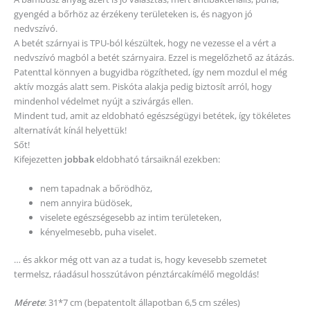
gyengéd a bőrhöz az érzékeny területeken is, és nagyon jó
nedvszívó.
A betét szárnyai is TPU-ból készültek, hogy ne vezesse el a vért a
nedvszívó magból a betét szárnyaira. Ezzel is megelőzhető az átázás.
Patenttal könnyen a bugyidba rögzítheted, így nem mozdul el még
aktív mozgás alatt sem. Piskóta alakja pedig biztosít arról, hogy
mindenhol védelmet nyújt a szivárgás ellen.
Mindent tud, amit az eldobható egészségügyi betétek, így tökéletes
alternatívát kínál helyettük!
Sőt!
Kifejezetten
jobbak
eldobható társaiknál ezekben:
nem tapadnak a bőrödhöz,
nem annyira büdösek,
viselete egészségesebb az intim területeken,
kényelmesebb, puha viselet.
… és akkor még ott van az a tudat is, hogy kevesebb szemetet
termelsz, ráadásul hosszútávon pénztárcakímélő megoldás!
Mérete
: 31*7 cm (bepatentolt állapotban 6,5 cm széles)