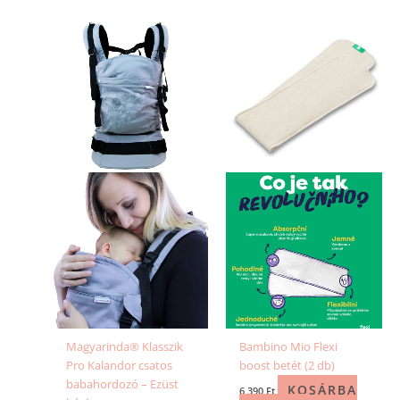
Magyarinda® Klasszik
Bambino Mio Flexi
Pro Kalandor csatos
boost betét (2 db)
babahordozó – Ezüst
KOSÁRBA
6 390
Ft