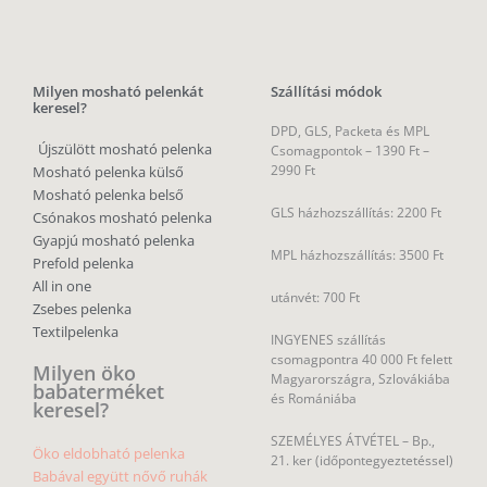
Milyen mosható pelenkát
Szállítási módok
keresel?
DPD, GLS, Packeta és MPL
Újszülött mosható pelenka
Csomagpontok –
1390 Ft –
2990 Ft
Mosható pelenka külső
Mosható pelenka belső
GLS házhozszállítás: 2200 Ft
Csónakos mosható pelenka
Gyapjú mosható pelenka
MPL házhozszállítás: 3500 Ft
Prefold pelenka
All in one
utánvét: 700 Ft
Zsebes pelenka
Textilpelenka
INGYENES szállítás
csomagpontra 40 000 Ft felett
Milyen öko
Magyarországra, Szlovákiába
babaterméket
és Romániába
keresel?
SZEMÉLYES ÁTVÉTEL – Bp.,
Öko eldobható pelenka
21. ker (időpontegyeztetéssel)
Babával együtt nővő ruhák