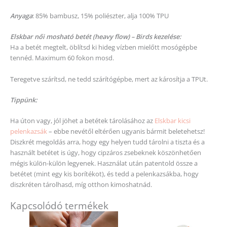
Anyaga
: 85% bambusz, 15% poliészter, alja 100% TPU
Elskbar női mosható betét (heavy flow) – Birds kezelése:
Ha a betét megtelt, öblítsd ki hideg vízben mielőtt mosógépbe
tennéd. Maximum 60 fokon mosd.
Teregetve szárítsd, ne tedd szárítógépbe, mert az károsítja a TPUt.
Tippünk:
Ha úton vagy, jól jöhet a betétek tárolásához az
Elskbar kicsi
pelenkazsák
– ebbe nevétől eltérően ugyanis bármit beletehetsz!
Diszkrét megoldás arra, hogy egy helyen tudd tárolni a tiszta és a
használt betétet is úgy, hogy cipzáros zsebeknek köszönhetően
mégis külön-külön legyenek. Használat után patentold össze a
betétet (mint egy kis borítékot), és tedd a pelenkazsákba, hogy
diszkréten tárolhasd, míg otthon kimoshatnád.
Kapcsolódó termékek