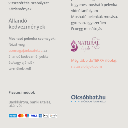
visszatérítési szabályzat
Ingyenes mosható pelenka
Közlemények
videótanfolyam
Mosható pelenkák mosása,
Állandó
gyorsan, egyszerűen
kedvezmények
Ecoegg mosótojás
Mosható pelenka csomagok:
Nézd meg
csomagajánlatainkat
, az
állandó kedvezményekkel
Még több doTERRA illóolaj:
és/vagy ajándék
naturalolajok.com
termékekkkel!
Fizetési módok
Bankkártya, banki utalás,
utánvét