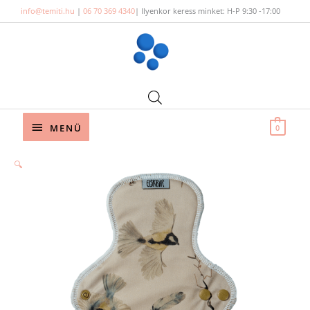
Skip
info@temiti.hu
|
06 70 369 4340
| Ilyenkor keress minket: H-P 9:30 -17:00
to
content
Below
MENÜ
0
Header
🔍