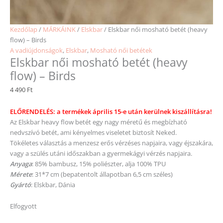
Kezdőlap
/
MÁRKÁINK
/
Elskbar
/ Elskbar női mosható betét (heavy
flow) – Birds
A vadiújdonságok
,
Elskbar
,
Mosható női betétek
Elskbar női mosható betét (heavy
flow) – Birds
4 490
Ft
ELŐRENDELÉS: a termékek április 15-e után kerülnek kiszállításra!
Az Elskbar heavy flow betét egy nagy méretű és megbízható
nedvszívó betét, ami kényelmes viseletet biztosít Neked.
Tökéletes választás a menzesz erős vérzéses napjaira, vagy éjszakára,
vagy a szülés utáni időszakban a gyermekágyi vérzés napjaira.
Anyaga
: 85% bambusz, 15% poliészter, alja 100% TPU
Mérete
: 31*7 cm (bepatentolt állapotban 6,5 cm széles)
Gyártó
: Elskbar, Dánia
Elfogyott