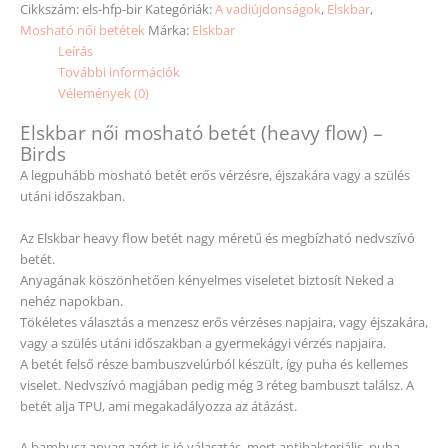
Cikkszám:
els-hfp-bir
Kategóriák:
A vadiújdonságok
,
Elskbar
,
Mosható női betétek
Márka:
Elskbar
Leírás
További információk
Vélemények (0)
Elskbar női mosható betét (heavy flow) –
Birds
A legpuhább mosható betét erős vérzésre, éjszakára vagy a szülés
utáni időszakban.
Az Elskbar heavy flow betét nagy méretű és megbízható nedvszívó
betét.
Anyagának köszönhetően kényelmes viseletet biztosít Neked a
nehéz napokban.
Tökéletes választás a menzesz erős vérzéses napjaira, vagy éjszakára,
vagy a szülés utáni időszakban a gyermekágyi vérzés napjaira.
A betét felső része bambuszvelúrból készült, így puha és kellemes
viselet. Nedvszívó magjában pedig még 3 réteg bambuszt találsz. A
betét alja TPU, ami megakadályozza az átázást.
A bambusz anyag azért is jó választás, mert antibakteriális, puha,