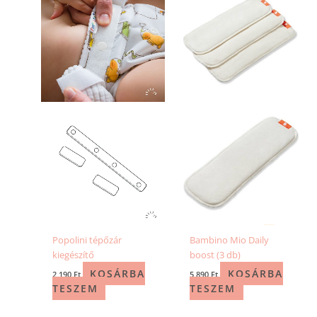
Popolini tépőzár
Bambino Mio Daily
kiegészítő
boost (3 db)
KOSÁRBA
KOSÁRBA
2 190
Ft
5 890
Ft
TESZEM
TESZEM