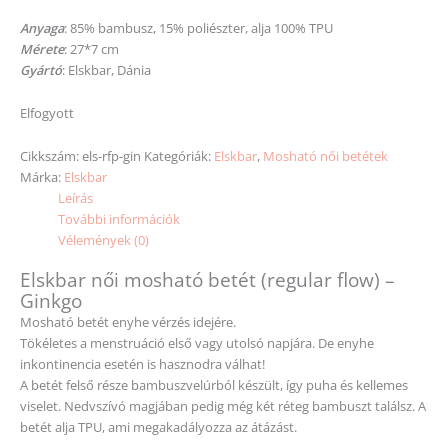
Anyaga
: 85% bambusz, 15% poliészter, alja 100% TPU
Mérete
: 27*7 cm
Gyártó
: Elskbar, Dánia
Elfogyott
Cikkszám:
els-rfp-gin
Kategóriák:
Elskbar
,
Mosható női betétek
Márka:
Elskbar
Leírás
További információk
Vélemények (0)
Elskbar női mosható betét (regular flow) –
Ginkgo
Mosható betét enyhe vérzés idejére.
Tökéletes a menstruáció első vagy utolsó napjára. De enyhe
inkontinencia esetén is hasznodra válhat!
A betét felső része bambuszvelúrból készült, így puha és kellemes
viselet. Nedvszívó magjában pedig még két réteg bambuszt találsz. A
betét alja TPU, ami megakadályozza az átázást.