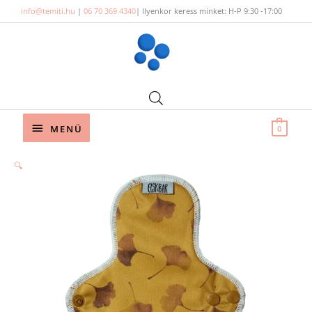
Skip
info@temiti.hu
|
06 70 369 4340
| Ilyenkor keress minket: H-P 9:30 -17:00
to
content
Below
MENÜ
0
Header
🔍