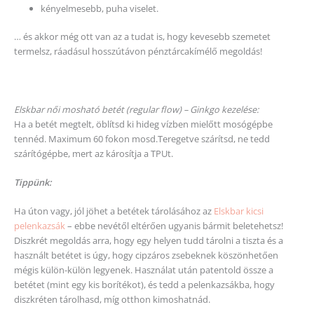
kényelmesebb, puha viselet.
… és akkor még ott van az a tudat is, hogy kevesebb szemetet
termelsz, ráadásul hosszútávon pénztárcakímélő megoldás!
Elskbar női mosható betét (regular flow) – Ginkgo kezelése:
Ha a betét megtelt, öblítsd ki hideg vízben mielőtt mosógépbe
tennéd. Maximum 60 fokon mosd.Teregetve szárítsd, ne tedd
szárítógépbe, mert az károsítja a TPUt.
Tippünk:
Ha úton vagy, jól jöhet a betétek tárolásához az
Elskbar kicsi
pelenkazsák
– ebbe nevétől eltérően ugyanis bármit beletehetsz!
Diszkrét megoldás arra, hogy egy helyen tudd tárolni a tiszta és a
használt betétet is úgy, hogy cipzáros zsebeknek köszönhetően
mégis külön-külön legyenek. Használat után patentold össze a
betétet (mint egy kis borítékot), és tedd a pelenkazsákba, hogy
diszkréten tárolhasd, míg otthon kimoshatnád.