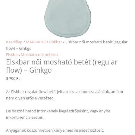
Kezdőlap
/
MÁRKÁINK
/
Elskbar
/ Elskbar női mosható betét (regular
flow) – Ginkgo
Elskbar
,
Mosható női betétek
Elskbar női mosható betét (regular
flow) – Ginkgo
3 790
Ft
Az Elskbar regular flow betétjeit azokra a napokra ajánljuk, amikor
nem olyan erős a vérzésed.
De használhatod intimkehely kiegészítőjeként, vagy enyhe
inkontinencia esetén.
Anyagának köszönhetően kényelmes viseletet biztosít.