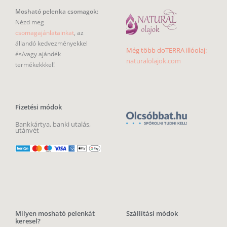
Mosható pelenka csomagok:
Nézd meg
csomagajánlatainkat
, az
állandó kedvezményekkel
Még több doTERRA illóolaj:
és/vagy ajándék
naturalolajok.com
termékekkkel!
Fizetési módok
Bankkártya, banki utalás,
utánvét
Milyen mosható pelenkát
Szállítási módok
keresel?