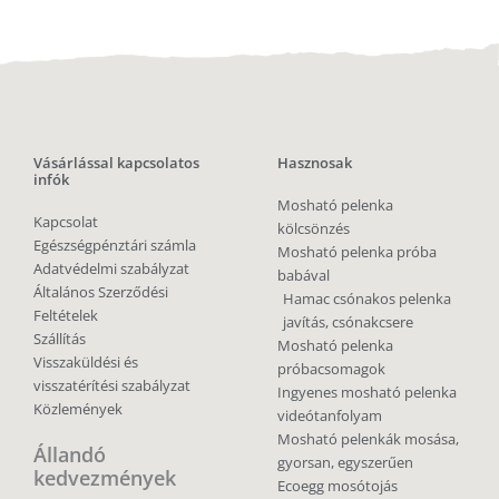
Vásárlással kapcsolatos
Hasznosak
infók
Mosható pelenka
Kapcsolat
kölcsönzés
Egészségpénztári számla
Mosható pelenka próba
Adatvédelmi szabályzat
babával
Általános Szerződési
Hamac csónakos pelenka
Feltételek
javítás, csónakcsere
Szállítás
Mosható pelenka
Visszaküldési és
próbacsomagok
visszatérítési szabályzat
Ingyenes mosható pelenka
Közlemények
videótanfolyam
Mosható pelenkák mosása,
Állandó
gyorsan, egyszerűen
kedvezmények
Ecoegg mosótojás