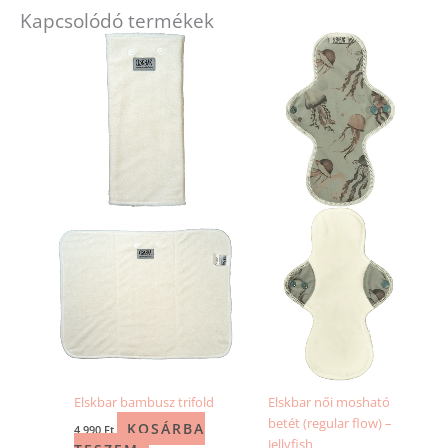
Kapcsolódó termékek
Elskbar bambusz trifold
Elskbar női mosható
betét (regular flow) –
KOSÁRBA
4 990
Ft
Jellyfish