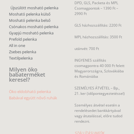
DPD, GLS, Packeta és MPL
Újszülött mosható pelenka
Csomagpontok –
1390 Ft –
2990 Ft
Mosható pelenka külső
Mosható pelenka belső
GLS házhozszállítás: 2200 Ft
Csónakos mosható pelenka
Gyapjú mosható pelenka
MPL házhozszállítás: 3500 Ft
Prefold pelenka
All in one
utánvét: 700 Ft
Zsebes pelenka
Textilpelenka
INGYENES szállítás
csomagpontra 40 000 Ft felett
Milyen öko
Magyarországra, Szlovákiába
babaterméket
és Romániába
keresel?
SZEMÉLYES ÁTVÉTEL – Bp.,
Öko eldobható pelenka
21. ker (időpontegyeztetéssel)
Babával együtt nővő ruhák
Személyes átvétel esetén a
rendelésedet bankkártyával
vagy átutalással, előre tudod
rendezni.
SZÁLLÍTÁSI INFÓK