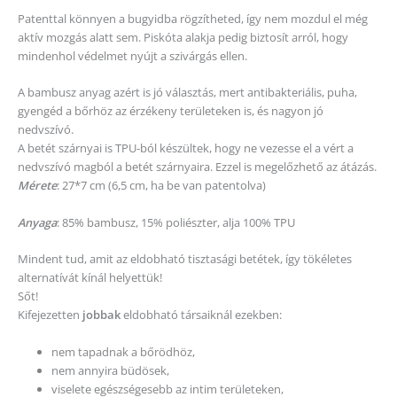
Patenttal könnyen a bugyidba rögzítheted, így nem mozdul el még
aktív mozgás alatt sem. Piskóta alakja pedig biztosít arról, hogy
mindenhol védelmet nyújt a szivárgás ellen.
A bambusz anyag azért is jó választás, mert antibakteriális, puha,
gyengéd a bőrhöz az érzékeny területeken is, és nagyon jó
nedvszívó.
A betét szárnyai is TPU-ból készültek, hogy ne vezesse el a vért a
nedvszívó magból a betét szárnyaira. Ezzel is megelőzhető az átázás.
Mérete
: 27*7 cm (6,5 cm, ha be van patentolva)
Anyaga
: 85% bambusz, 15% poliészter, alja 100% TPU
Mindent tud, amit az eldobható tisztasági betétek, így tökéletes
alternatívát kínál helyettük!
Sőt!
Kifejezetten
jobbak
eldobható társaiknál ezekben:
nem tapadnak a bőrödhöz,
nem annyira büdösek,
viselete egészségesebb az intim területeken,