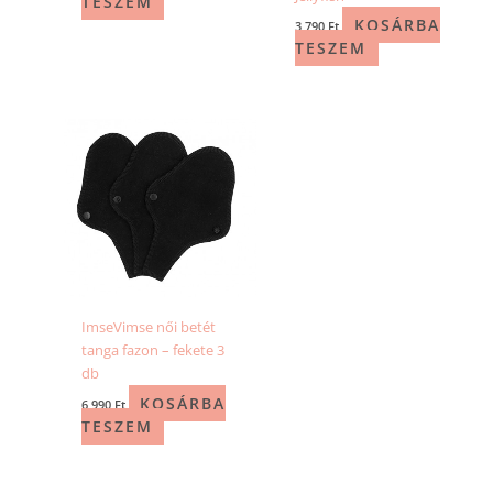
TESZEM
KOSÁRBA
3 790
Ft
TESZEM
ImseVimse női betét
tanga fazon – fekete 3
db
KOSÁRBA
6 990
Ft
TESZEM