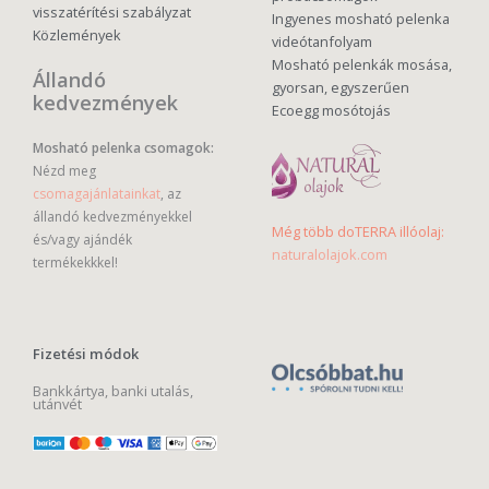
visszatérítési szabályzat
Ingyenes mosható pelenka
Közlemények
videótanfolyam
Mosható pelenkák mosása,
Állandó
gyorsan, egyszerűen
kedvezmények
Ecoegg mosótojás
Mosható pelenka csomagok:
Nézd meg
csomagajánlatainkat
, az
állandó kedvezményekkel
Még több doTERRA illóolaj:
és/vagy ajándék
naturalolajok.com
termékekkkel!
Fizetési módok
Bankkártya, banki utalás,
utánvét