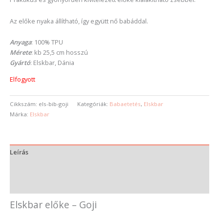
Az előke nyaka állítható, így együtt nő babáddal.
Anyaga
: 100% TPU
Mérete
: kb 25,5 cm hosszú
Gyártó
: Elskbar, Dánia
Elfogyott
Cikkszám:
els-bib-goji
Kategóriák:
Babaetetés
,
Elskbar
Márka:
Elskbar
Leírás
További információk
Vélemények (0)
Elskbar előke – Goji