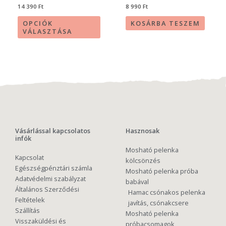
14 390
Ft
8 990
Ft
OPCIÓK
KOSÁRBA TESZEM
VÁLASZTÁSA
Vásárlással kapcsolatos
Hasznosak
infók
Mosható pelenka
Kapcsolat
kölcsönzés
Egészségpénztári számla
Mosható pelenka próba
Adatvédelmi szabályzat
babával
Általános Szerződési
Hamac csónakos pelenka
Feltételek
javítás, csónakcsere
Szállítás
Mosható pelenka
Visszaküldési és
próbacsomagok