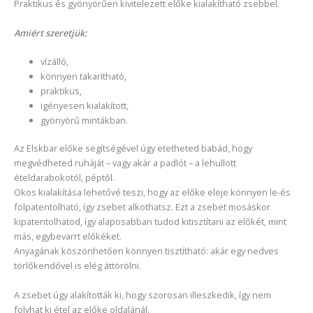
Praktikus és gyönyörűen kivitelezett előke kialakítható zsebbel.
Amiért szeretjük:
vízálló,
könnyen takarítható,
praktikus,
igényesen kialakított,
gyönyörű mintákban.
Az Elskbar előke segítségével úgy etetheted babád, hogy
megvédheted ruháját – vagy akár a padlót – a lehullott
ételdarabokotól, péptől.
Okos kialakítása lehetővé teszi, hogy az előke eleje könnyen le-és
fölpatentolható, így zsebet alkothatsz. Ezt a zsebet mosáskor
kipatentolhatod, így alaposabban tudod kitisztítani az előkét, mint
más, egybevarrt előkéket.
Anyagának köszönhetően könnyen tisztítható: akár egy nedves
törlőkendővel is elég áttörölni.
A zsebet úgy alakították ki, hogy szorosan illeszkedik, így nem
folyhat ki étel az előke oldalánál.