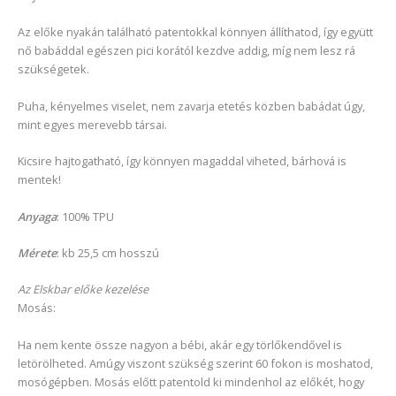
Az előke nyakán található patentokkal könnyen állíthatod, így együtt
nő babáddal egészen pici korától kezdve addig, míg nem lesz rá
szükségetek.
Puha, kényelmes viselet, nem zavarja etetés közben babádat úgy,
mint egyes merevebb társai.
Kicsire hajtogatható, így könnyen magaddal viheted, bárhová is
mentek!
Anyaga
: 100% TPU
Mérete
: kb 25,5 cm hosszú
Az Elskbar előke kezelése
Mosás:
Ha nem kente össze nagyon a bébi, akár egy törlőkendővel is
letörölheted. Amúgy viszont szükség szerint 60 fokon is moshatod,
mosógépben. Mosás előtt patentold ki mindenhol az előkét, hogy