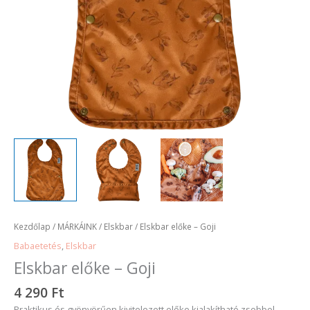
Kezdőlap
/
MÁRKÁINK
/
Elskbar
/ Elskbar előke – Goji
Babaetetés
,
Elskbar
Elskbar előke – Goji
4 290
Ft
Praktikus és gyönyörűen kivitelezett előke kialakítható zsebbel.