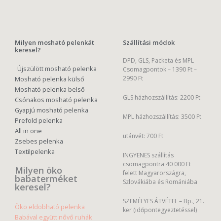
Milyen mosható pelenkát
Szállítási módok
keresel?
DPD, GLS, Packeta és MPL
Újszülött mosható pelenka
Csomagpontok –
1390 Ft –
2990 Ft
Mosható pelenka külső
Mosható pelenka belső
GLS házhozszállítás: 2200 Ft
Csónakos mosható pelenka
Gyapjú mosható pelenka
MPL házhozszállítás: 3500 Ft
Prefold pelenka
All in one
utánvét: 700 Ft
Zsebes pelenka
Textilpelenka
INGYENES szállítás
csomagpontra 40 000 Ft
Milyen öko
felett Magyarországra,
babaterméket
Szlovákiába és Romániába
keresel?
SZEMÉLYES ÁTVÉTEL – Bp., 21.
Öko eldobható pelenka
ker (időpontegyeztetéssel)
Babával együtt nővő ruhák