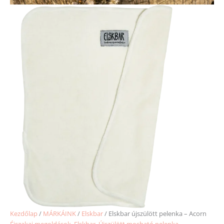
Kezdőlap
/
MÁRKÁINK
/
Elskbar
/ Elskbar újszülött pelenka – Acorn
Éjszakai megoldások
,
Elskbar
,
Újszülött mosható pelenka