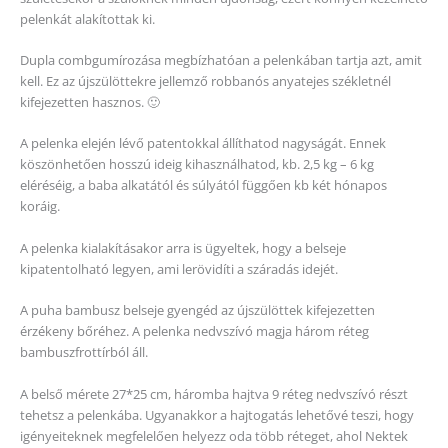
pelenkát alakítottak ki.
Dupla combgumírozása megbízhatóan a pelenkában tartja azt, amit
kell. Ez az újszülöttekre jellemző robbanós anyatejes székletnél
kifejezetten hasznos. 🙂
A pelenka elején lévő patentokkal állíthatod nagyságát. Ennek
köszönhetően hosszú ideig kihasználhatod, kb. 2,5 kg – 6 kg
eléréséig, a baba alkatától és súlyától függően kb két hónapos
koráig.
A pelenka kialakításakor arra is ügyeltek, hogy a belseje
kipatentolható legyen, ami lerövidíti a száradás idejét.
A puha bambusz belseje gyengéd az újszülöttek kifejezetten
érzékeny bőréhez. A pelenka nedvszívó magja három réteg
bambuszfrottírból áll.
A belső mérete 27*25 cm, háromba hajtva 9 réteg nedvszívó részt
tehetsz a pelenkába. Ugyanakkor a hajtogatás lehetővé teszi, hogy
igényeiteknek megfelelően helyezz oda több réteget, ahol Nektek