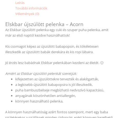
Leírás
További információk
Vélemények (0)
Elskbar újszülött pelenka – Acorn
Az Elskbar újszülött pelenka egy cuki és szuper puha pelenka, amit
már az első naptól kezdve használhattok!
Kis csomagot képez az újszülött babapopsin, és tökéletesen
illeszkedik az újszülött babák derekára és kis ropi lábaira.
Jó érzés lesz babádnak Elskbar pelenkában kezdeni az életét. 🙂
Amiért az Elskbar újszülött pelenkát szeretjük:
kifejezetten az újszülöttekre tervezték és alakítgatták,
a legkisebb újszülött babapopsira is jól illeszkedik,
puha bambuszbelseje megbízható nedvszívó kapacitású,
anyagának köszönhetően antiallergén,
könnyen használható pelenka,
A könnyen használhatóság azért fontos szempont, mert egy baba
születésekor a szülőknek minden újdonság, ezért könnyen kezelhető