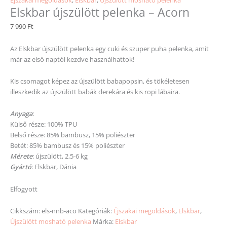
Elskbar újszülött pelenka – Acorn
7 990
Ft
Az Elskbar újszülött pelenka egy cuki és szuper puha pelenka, amit
már az első naptól kezdve használhattok!
Kis csomagot képez az újszülött babapopsin, és tökéletesen
illeszkedik az újszülött babák derekára és kis ropi lábaira.
Anyaga
:
Külső része: 100% TPU
Belső része: 85% bambusz, 15% poliészter
Betét: 85% bambusz és 15% poliészter
Mérete
: újszülött, 2,5-6 kg
Gyártó
: Elskbar, Dánia
Elfogyott
Cikkszám:
els-nnb-aco
Kategóriák:
Éjszakai megoldások
,
Elskbar
,
Újszülött mosható pelenka
Márka:
Elskbar