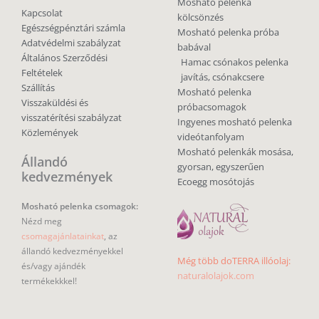
Mosható pelenka
Kapcsolat
kölcsönzés
Egészségpénztári számla
Mosható pelenka próba
Adatvédelmi szabályzat
babával
Általános Szerződési
Hamac csónakos pelenka
Feltételek
javítás, csónakcsere
Szállítás
Mosható pelenka
Visszaküldési és
próbacsomagok
visszatérítési szabályzat
Ingyenes mosható pelenka
Közlemények
videótanfolyam
Mosható pelenkák mosása,
Állandó
gyorsan, egyszerűen
kedvezmények
Ecoegg mosótojás
Mosható pelenka csomagok:
Nézd meg
csomagajánlatainkat
, az
állandó kedvezményekkel
Még több doTERRA illóolaj:
és/vagy ajándék
naturalolajok.com
termékekkkel!