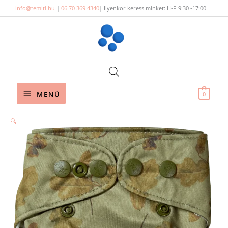
Skip
info@temiti.hu
|
06 70 369 4340
| Ilyenkor keress minket: H-P 9:30 -17:00
to
content
Below
MENÜ
0
Header
🔍