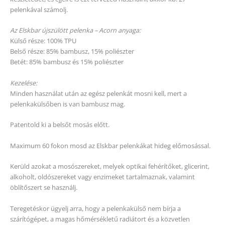
pelenkával számolj.
Az Elskbar újszülött pelenka – Acorn anyaga:
Külső része: 100% TPU
Belső része: 85% bambusz, 15% poliészter
Betét: 85% bambusz és 15% poliészter
Kezelése:
Minden használat után az egész pelenkát mosni kell, mert a
pelenkakülsőben is van bambusz mag.
Patentold ki a belsőt mosás előtt.
Maximum 60 fokon mosd az Elskbar pelenkákat hideg előmosással.
Kerüld azokat a mosószereket, melyek optikai fehérítőket, glicerint,
alkoholt, oldószereket vagy enzimeket tartalmaznak, valamint
öblítőszert se használj.
Teregetéskor ügyelj arra, hogy a pelenkakülső nem bírja a
szárítógépet, a magas hőmérsékletű radiátort és a közvetlen