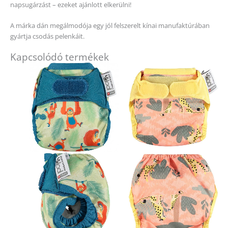
napsugárzást – ezeket ajánlott elkerülni!
A márka dán megálmodója egy jól felszerelt kínai manufaktúrában
gyártja csodás pelenkáit.
Kapcsolódó termékek