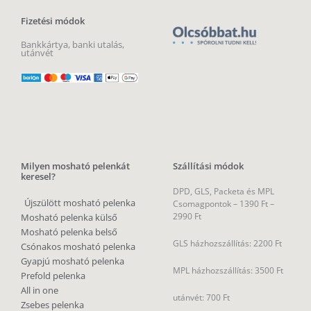
Fizetési módok
Bankkártya, banki utalás,
utánvét
Milyen mosható pelenkát
Szállítási módok
keresel?
DPD, GLS, Packeta és MPL
Újszülött mosható pelenka
Csomagpontok –
1390 Ft –
2990 Ft
Mosható pelenka külső
Mosható pelenka belső
GLS házhozszállítás: 2200 Ft
Csónakos mosható pelenka
Gyapjú mosható pelenka
MPL házhozszállítás: 3500 Ft
Prefold pelenka
All in one
utánvét: 700 Ft
Zsebes pelenka