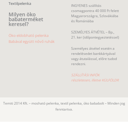
Textilpelenka
INGYENES szállítás
csomagpontra 40 000 Ft felett
Milyen öko
Magyarországra, Szlovákiába
babaterméket
és Romániába
keresel?
SZEMÉLYES ÁTVÉTEL – Bp.,
Öko eldobható pelenka
21. ker (időpontegyeztetéssel)
Babával együtt nővő ruhák
Személyes átvétel esetén a
rendelésedet bankkártyával
vagy átutalással, előre tudod
rendezni.
SZÁLLÍTÁSI INFÓK
részletesen, illetve KÜLFÖLDR
Temiti 2014 Kft. – mosható pelenka, textil pelenka, öko bababolt – Minden jog
fenntartva.