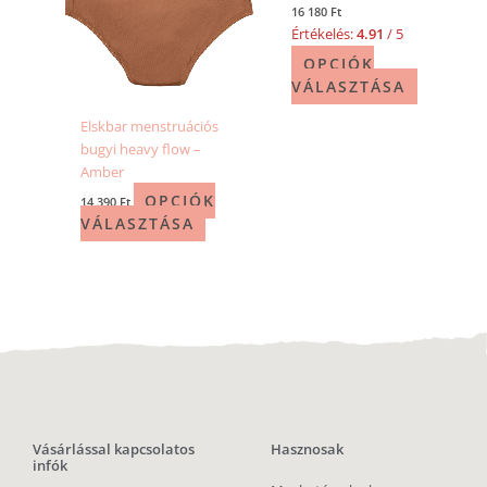
16 180
Ft
Értékelés:
4.91
/ 5
OPCIÓK
VÁLASZTÁSA
Elskbar menstruációs
bugyi heavy flow –
Amber
OPCIÓK
14 390
Ft
VÁLASZTÁSA
Vásárlással kapcsolatos
Hasznosak
infók