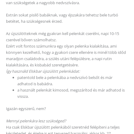
van szükségetek a nagyobb nedvszívásra.
Extrán sokat pisilő babáknak, vagy éjszakára tehetsz bele turbó
betétet, ha szükségesnek érzed.
Az újszülötteknek még gyakran kell pelenkát cserélni, napi 10-15
cserével bőven számolhatsz.
Ezért volt fontos számunkra egy olyan pelenka kialakítása, ami
könnyen kezelhető, hogy a gyakori csere ellenére is minél több időd
maradjon családodra, a szülés utáni felépülésre, a napi rutin
kialakítására, és kisbabád szeretgetésére.
Így használd Elskbar újszülött pelenkádat:
patentold bele a pelenkába a nedvszívó belsőt és már
adhatod is babádra.
a használt pelenkát kimosod, megszárítod és már adhatod is
vissza.
Igazán egyszerű, nem?
Mennyi pelenkára lesz szükséged?
Ha csak Elskbar újszülött pelenkából szeretnéd felépíteni a teljes
készletedet, és éjjelre is ezt tervezed használni, akkor kb. 27