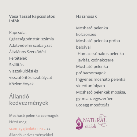
Vásárlással kapcsolatos
Hasznosak
infók
Mosható pelenka
Kapcsolat
kölcsönzés
Egészségpénztári számla
Mosható pelenka próba
Adatvédelmi szabályzat
babával
Általános Szerződési
Hamac csónakos pelenka
Feltételek
javítás, csónakcsere
Szállítás
Mosható pelenka
Visszaküldési és
próbacsomagok
visszatérítési szabályzat
Ingyenes mosható pelenka
Közlemények
videótanfolyam
Mosható pelenkák mosása,
Állandó
gyorsan, egyszerűen
kedvezmények
Ecoegg mosótojás
Mosható pelenka csomagok:
Nézd meg
csomagajánlatainkat
, az
állandó kedvezményekkel