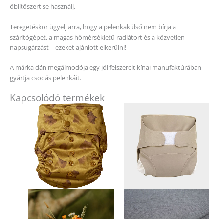
öblítőszert se használj.
Teregetéskor ügyelj arra, hogy a pelenkakülső nem bírja a
szárítógépet, a magas hőmérsékletű radiátort és a közvetlen
napsugárzást – ezeket ajánlott elkerülni!
A márka dán megálmodója egy jól felszerelt kínai manufaktúrában
gyártja csodás pelenkáit.
Kapcsolódó termékek
Ennek
a
terméknek
több
variációja
van.
A
változatok
a
termékold
választhat