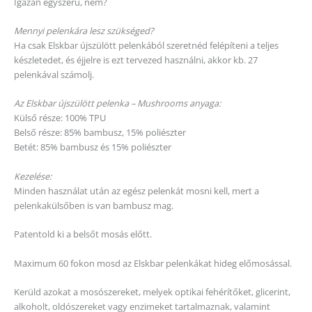
Igazán egyszerű, nem?
Mennyi pelenkára lesz szükséged?
Ha csak Elskbar újszülött pelenkából szeretnéd felépíteni a teljes
készletedet, és éjjelre is ezt tervezed használni, akkor kb. 27
pelenkával számolj.
Az Elskbar újszülött pelenka – Mushrooms anyaga:
Külső része: 100% TPU
Belső része: 85% bambusz, 15% poliészter
Betét: 85% bambusz és 15% poliészter
Kezelése:
Minden használat után az egész pelenkát mosni kell, mert a
pelenkakülsőben is van bambusz mag.
Patentold ki a belsőt mosás előtt.
Maximum 60 fokon mosd az Elskbar pelenkákat hideg előmosással.
Kerüld azokat a mosószereket, melyek optikai fehérítőket, glicerint,
alkoholt, oldószereket vagy enzimeket tartalmaznak, valamint