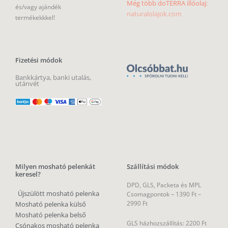
Még több doTERRA illóolaj:
és/vagy ajándék
naturalolajok.com
termékekkkel!
Fizetési módok
Bankkártya, banki utalás,
utánvét
Milyen mosható pelenkát
Szállítási módok
keresel?
DPD, GLS, Packeta és MPL
Újszülött mosható pelenka
Csomagpontok –
1390 Ft –
2990 Ft
Mosható pelenka külső
Mosható pelenka belső
GLS házhozszállítás: 2200 Ft
Csónakos mosható pelenka