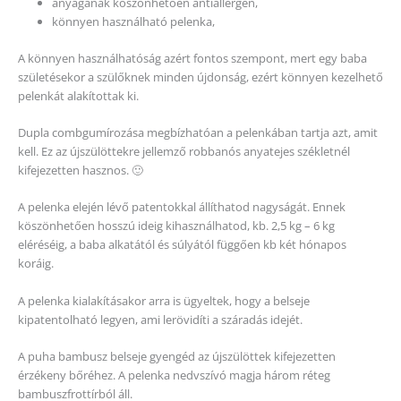
anyagának köszönhetően antiallergén,
könnyen használható pelenka,
A könnyen használhatóság azért fontos szempont, mert egy baba
születésekor a szülőknek minden újdonság, ezért könnyen kezelhető
pelenkát alakítottak ki.
Dupla combgumírozása megbízhatóan a pelenkában tartja azt, amit
kell. Ez az újszülöttekre jellemző robbanós anyatejes székletnél
kifejezetten hasznos. 🙂
A pelenka elején lévő patentokkal állíthatod nagyságát. Ennek
köszönhetően hosszú ideig kihasználhatod, kb. 2,5 kg – 6 kg
eléréséig, a baba alkatától és súlyától függően kb két hónapos
koráig.
A pelenka kialakításakor arra is ügyeltek, hogy a belseje
kipatentolható legyen, ami lerövidíti a száradás idejét.
A puha bambusz belseje gyengéd az újszülöttek kifejezetten
érzékeny bőréhez. A pelenka nedvszívó magja három réteg
bambuszfrottírból áll.