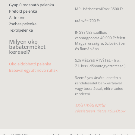
Gyapjú mosható pelenka
MPL házhozszállítás: 3500 Ft
Prefold pelenka
All in one
utánvét: 700 Ft
Zsebes pelenka
Textilpelenka
INGYENES szállítás
csomagpontra 40 000 Ft felett
Milyen öko
Magyarországra, Szlovákiába
babaterméket
és Romániába
keresel?
SZEMÉLYES ÁTVÉTEL – Bp.,
Öko eldobható pelenka
21. ker (időpontegyeztetéssel)
Babával együtt nővő ruhák
Személyes átvétel esetén a
rendelésedet bankkártyával
vagy átutalással, előre tudod
rendezni.
SZÁLLÍTÁSI INFÓK
részletesen, illetve KÜLFÖLDR