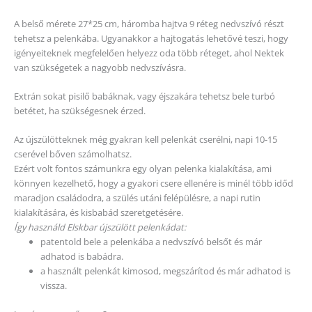
A belső mérete 27*25 cm, háromba hajtva 9 réteg nedvszívó részt
tehetsz a pelenkába. Ugyanakkor a hajtogatás lehetővé teszi, hogy
igényeiteknek megfelelően helyezz oda több réteget, ahol Nektek
van szükségetek a nagyobb nedvszívásra.
Extrán sokat pisilő babáknak, vagy éjszakára tehetsz bele turbó
betétet, ha szükségesnek érzed.
Az újszülötteknek még gyakran kell pelenkát cserélni, napi 10-15
cserével bőven számolhatsz.
Ezért volt fontos számunkra egy olyan pelenka kialakítása, ami
könnyen kezelhető, hogy a gyakori csere ellenére is minél több időd
maradjon családodra, a szülés utáni felépülésre, a napi rutin
kialakítására, és kisbabád szeretgetésére.
Így használd Elskbar újszülött pelenkádat:
patentold bele a pelenkába a nedvszívó belsőt és már
adhatod is babádra.
a használt pelenkát kimosod, megszárítod és már adhatod is
vissza.