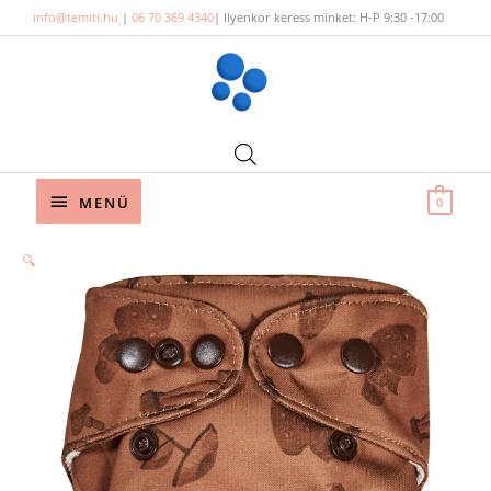
Skip
info@temiti.hu
|
06 70 369 4340
| Ilyenkor keress minket: H-P 9:30 -17:00
to
content
Below
MENÜ
0
Header
🔍