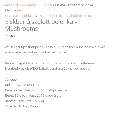
Kezdőlap
/
MÁRKÁINK
/
Elskbar
/ Elskbar újszülött pelenka –
Mushrooms
Éjszakai megoldások
,
Elskbar
,
Újszülött mosható pelenka
Elskbar újszülött pelenka –
Mushrooms
7 990
Ft
Az Elskbar újszülött pelenka egy cuki és szuper puha pelenka, amit
már az első naptól kezdve használhattok!
Kis csomagot képez az újszülött babapopsin, és tökéletesen
illeszkedik az újszülött babák derekára és kis ropi lábaira.
Anyaga
:
Külső része: 100% TPU
Belső része: 85% bambusz, 15% poliészter
Betét: 85% bambusz és 15% poliészter
Mérete
: újszülött, 2,5-6 kg
Gyártó
: Elskbar, Dánia