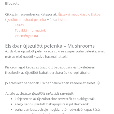
Elfogyott
Cikkszám:
els-nnb-mus
Kategóriák:
Éjszakai megoldások
,
Elskbar
,
Újszülött mosható pelenka
Márka:
Elskbar
Leírás
További információk
Vélemények (0)
Elskbar újszülött pelenka – Mushrooms
Az Elskbar újszülött pelenka egy cuki és szuper puha pelenka, amit
már az első naptól kezdve használhattok!
Kis csomagot képez az újszülött babapopsin, és tökéletesen
illeszkedik az újszülött babák derekára és kis ropi lábaira.
Jó érzés lesz babádnak Elskbar pelenkában kezdeni az életét. 🙂
Amiért az Elskbar újszülött pelenkát szeretjük:
kifejezetten az újszülöttekre tervezték és alakítgatták,
a legkisebb újszülött babapopsira is jól illeszkedik,
puha bambuszbelseje megbízható nedvszívó kapacitású,