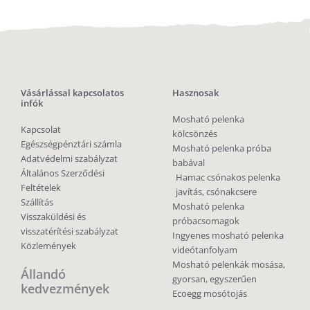
Vásárlással kapcsolatos
Hasznosak
infók
Mosható pelenka
Kapcsolat
kölcsönzés
Egészségpénztári számla
Mosható pelenka próba
Adatvédelmi szabályzat
babával
Általános Szerződési
Hamac csónakos pelenka
Feltételek
javítás, csónakcsere
Szállítás
Mosható pelenka
Visszaküldési és
próbacsomagok
visszatérítési szabályzat
Ingyenes mosható pelenka
Közlemények
videótanfolyam
Mosható pelenkák mosása,
Állandó
gyorsan, egyszerűen
kedvezmények
Ecoegg mosótojás