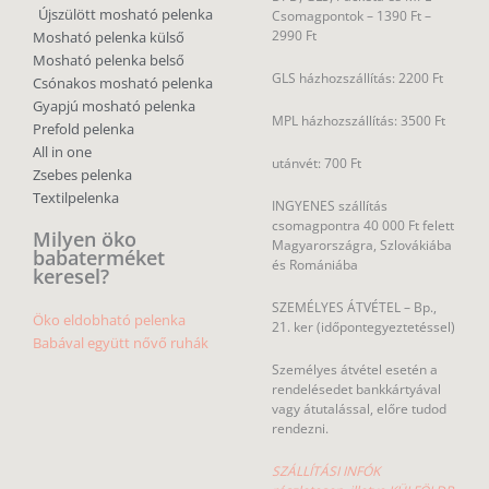
Újszülött mosható pelenka
Csomagpontok –
1390 Ft –
2990 Ft
Mosható pelenka külső
Mosható pelenka belső
GLS házhozszállítás: 2200 Ft
Csónakos mosható pelenka
Gyapjú mosható pelenka
MPL házhozszállítás: 3500 Ft
Prefold pelenka
All in one
utánvét: 700 Ft
Zsebes pelenka
Textilpelenka
INGYENES szállítás
csomagpontra 40 000 Ft felett
Milyen öko
Magyarországra, Szlovákiába
babaterméket
és Romániába
keresel?
SZEMÉLYES ÁTVÉTEL – Bp.,
Öko eldobható pelenka
21. ker (időpontegyeztetéssel)
Babával együtt nővő ruhák
Személyes átvétel esetén a
rendelésedet bankkártyával
vagy átutalással, előre tudod
rendezni.
SZÁLLÍTÁSI INFÓK