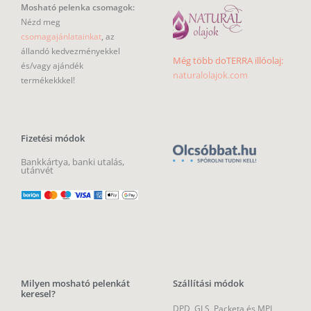
Mosható pelenka csomagok:
Nézd meg
csomagajánlatainkat
, az
állandó kedvezményekkel
Még több doTERRA illóolaj:
és/vagy ajándék
naturalolajok.com
termékekkkel!
Fizetési módok
Bankkártya, banki utalás,
utánvét
Milyen mosható pelenkát
Szállítási módok
keresel?
DPD, GLS, Packeta és MPL