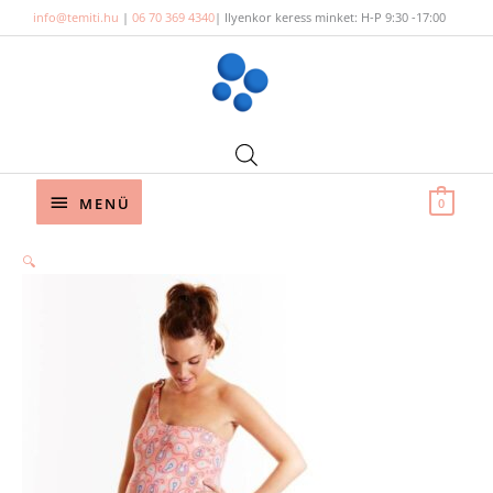
Skip
info@temiti.hu
|
06 70 369 4340
| Ilyenkor keress minket: H-P 9:30 -17:00
to
content
Below
MENÜ
0
Header
SplashAbout
🔍
kismama
fürdőruha
-
Kasmírmintás
mennyiség