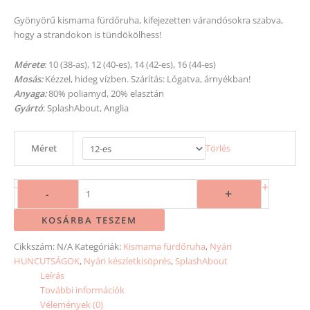
Gyönyörű kismama fürdőruha, kifejezetten várandósokra szabva,
hogy a strandokon is tündökölhess!
Mérete
: 10 (38-as), 12 (40-es), 14 (42-es), 16 (44-es)
M
osás:
Kézzel, hideg vízben.
Szárítás:
Lógatva, árnyékban!
Anyaga:
80% poliamyd, 20% elasztán
Gyártó
: SplashAbout, Anglia
Méret
Törlés
+
-
+
-
KOSÁRBA TESZEM
Cikkszám:
N/A
Kategóriák:
Kismama fürdőruha
,
Nyári
HUNCUTSÁGOK
,
Nyári készletkisöprés
,
SplashAbout
Leírás
További információk
Vélemények (0)