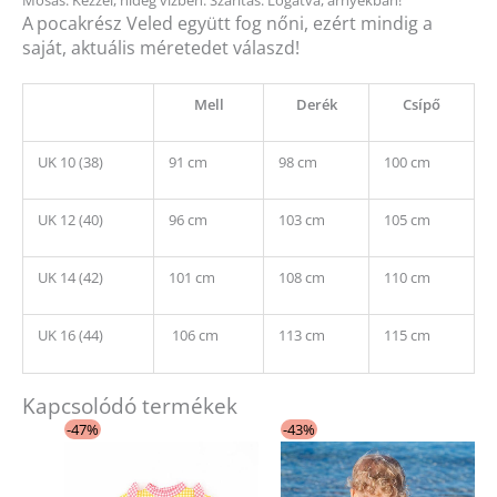
A
pocakrész Veled együtt fog nőni, ezért mindig a
saját, aktuális méretedet válaszd!
Mell
Derék
Csípő
UK 10 (38)
91 cm
98 cm
100 cm
UK 12 (40)
96 cm
103 cm
105 cm
UK 14 (42)
101 cm
108 cm
110 cm
UK 16 (44)
106 cm
113 cm
115 cm
Kapcsolódó termékek
Original
Current
Original
Current
Ennek
Ennek
-47%
-43%
price
price
price
price
a
a
was:
is:
was:
is:
15
7
13
7
terméknek
terméknek
190 Ft.
990 Ft.
990 Ft.
990 Ft.