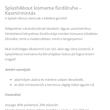
SplashAbout kismama fürdőruha –
Kasmírmintás
A Splash About nemcsak a bébikre gondol!
Kifejezetten várandósoknak készített, lágyan asszimetrikus,
hihetetlenül kényelmes fürdőruhája minden kismama tökéletes
öltözéke, mind a medencékben, mind a tengerparton.
Akár különleges alkalomról van szó, akár egy sima úszásról, A
SplashAbout kismama fürdőruhájában biztos jól fogod érezni
magad!
Amiért szeretjük:
akármilyen alakra és méretre szépen illeszkedik,
az első trimesztertől a terminus végéig Veled együtt nő.
Használat:
Anyaga
: 80% poliamyd, 20% elasztán
Mosás:
Kézzel, hideg vízben.
Szárítás:
Lógatva, árnyékban!