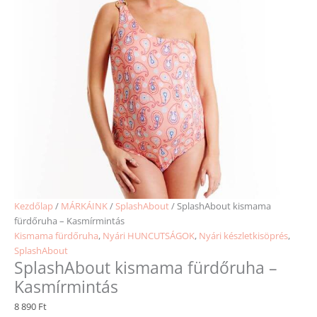
Kezdőlap
/
MÁRKÁINK
/
SplashAbout
/ SplashAbout kismama
fürdőruha – Kasmírmintás
Kismama fürdőruha
,
Nyári HUNCUTSÁGOK
,
Nyári készletkisöprés
,
SplashAbout
SplashAbout kismama fürdőruha –
Kasmírmintás
8 890
Ft