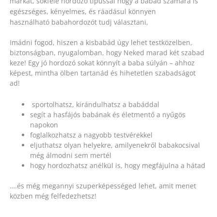
márká
t, sokféle hordozó típussal hogy a babád számára is
egészséges, kényelmes, és ráadásul könnyen
használható babahordozót tudj választani,
Imádni fogod, hiszen a kisbabád úgy lehet testközelben,
biztonságban, nyugalomban, hogy Neked marad két szabad
keze! Egy jó hordozó sokat könnyít a baba súlyán – ahhoz
képest, mintha ölben tartanád és hihetetlen szabadságot
ad!
sportolhatsz, kirándulhatsz a babáddal
segít a hasfájós babának és életmentő a nyűgös
napokon
foglalkozhatsz a nagyobb testvérekkel
eljuthatsz olyan helyekre, amilyenekről babakocsival
még álmodni sem mertél
hogy hordozhatsz anélkül is, hogy megfájulna a hátad
….és még megannyi szuperképességed lehet, amit menet
közben még felfedezhetsz!