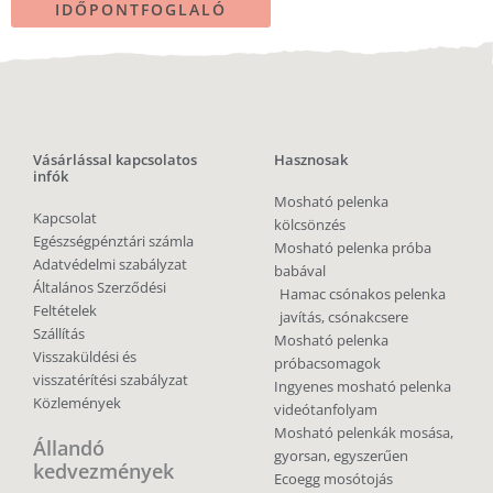
IDŐPONTFOGLALÓ
Vásárlással kapcsolatos
Hasznosak
infók
Mosható pelenka
Kapcsolat
kölcsönzés
Egészségpénztári számla
Mosható pelenka próba
Adatvédelmi szabályzat
babával
Általános Szerződési
Hamac csónakos pelenka
Feltételek
javítás, csónakcsere
Szállítás
Mosható pelenka
Visszaküldési és
próbacsomagok
visszatérítési szabályzat
Ingyenes mosható pelenka
Közlemények
videótanfolyam
Mosható pelenkák mosása,
Állandó
gyorsan, egyszerűen
kedvezmények
Ecoegg mosótojás