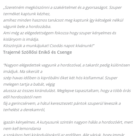
„Szeretném megköszönni a szakértelmet és a gyorsaságot. Szuper
terméket kaptunk kézhez,
amihez minden hasznos tanácsot meg kaptunk így kétségek nélkül
vágunk bele a hordozásba.
Ami még az elégedettségem fokozza hogy szuper kényelmes és
kislányom is imádja.
Köszönjük a munkájukat!
Csodás napot kívánunk!”
Trajerné Szöllősi Enikő és Csenge
“Nagyon elégedettek vagyunk a hordozóval, a takarót pedig különösen
imádjuk. Ma sikerült a
szép havas időben is kipróbálni őket két hós kisfiammal. Szuper
melegen tartja a babát, végig
alussza az összes kirándulást. Meglepve tapasztaltam, hogy a több órás
elől hordozástól nem
fáj a gerincsérvem, a hátul keresztezett pántok szuperül leveszik a
terhelést a derekamról,
igazán kényelmes. A kutyusunk szintén nagyon hálás a hordozóért, mert
nem kell lemondania
a szokásos heti kirándulásokról az erdőben. Alig várjuk, hogy immár