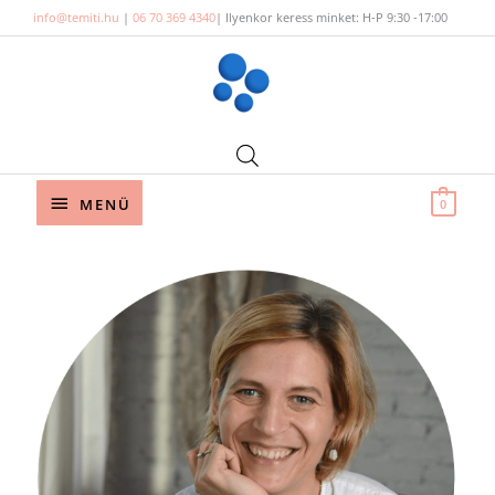
Skip
info@temiti.hu
|
06 70 369 4340
| Ilyenkor keress minket: H-P 9:30 -17:00
to
content
Below
MENÜ
0
Header