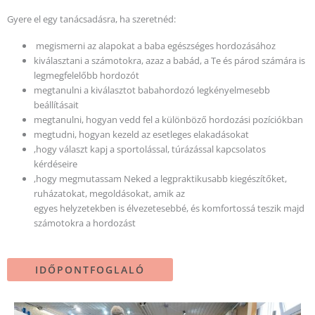
Gyere el egy tanácsadásra, ha szeretnéd:
megismerni az alapokat a baba egészséges hordozásához
kiválasztani a számotokra, azaz a babád, a Te és párod számára is
legmegfelelőbb hordozót
megtanulni a kiválasztot babahordozó legkényelmesebb
beállításait
megtanulni, hogyan vedd fel a különböző hordozási pozíciókban
megtudni, hogyan kezeld az esetleges elakadásokat
,hogy választ kapj a sportolással, túrázással kapcsolatos
kérdéseire
,hogy megmutassam Neked a legpraktikusabb kiegészítőket,
ruházatokat, megoldásokat, amik az
egyes helyzetekben is élvezetesebbé, és komfortossá teszik majd
számotokra a hordozást
IDŐPONTFOGLALÓ