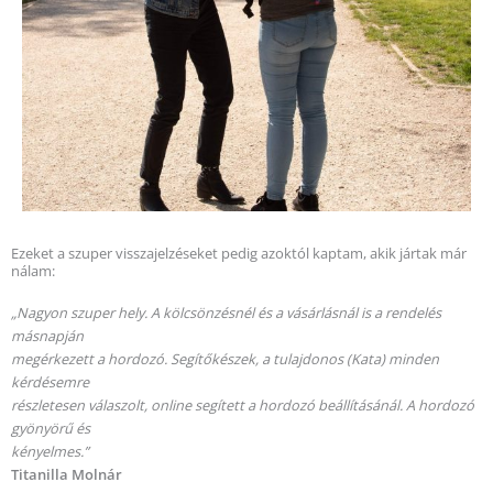
Ezeket a szuper visszajelzéseket pedig azoktól kaptam, akik jártak már
nálam:
„Nagyon szuper hely. A kölcsönzésnél és a vásárlásnál is a rendelés
másnapján
megérkezett a hordozó. Segítőkészek, a tulajdonos (Kata) minden
kérdésemre
részletesen válaszolt, online segített a hordozó beállításánál. A hordozó
gyönyörű és
kényelmes.”
Titanilla Molnár