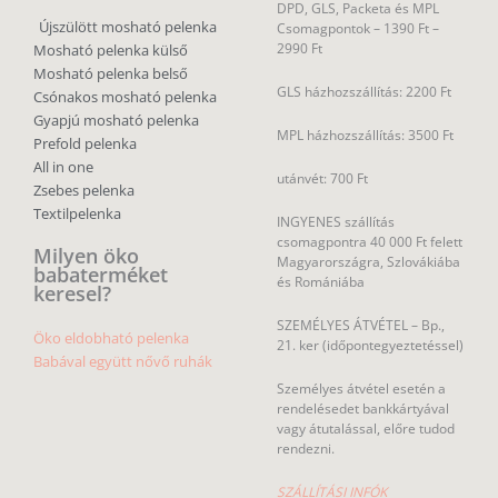
DPD, GLS, Packeta és MPL
Újszülött mosható pelenka
Csomagpontok –
1390 Ft –
2990 Ft
Mosható pelenka külső
Mosható pelenka belső
GLS házhozszállítás: 2200 Ft
Csónakos mosható pelenka
Gyapjú mosható pelenka
MPL házhozszállítás: 3500 Ft
Prefold pelenka
All in one
utánvét: 700 Ft
Zsebes pelenka
Textilpelenka
INGYENES szállítás
csomagpontra 40 000 Ft felett
Milyen öko
Magyarországra, Szlovákiába
babaterméket
és Romániába
keresel?
SZEMÉLYES ÁTVÉTEL – Bp.,
Öko eldobható pelenka
21. ker (időpontegyeztetéssel)
Babával együtt nővő ruhák
Személyes átvétel esetén a
rendelésedet bankkártyával
vagy átutalással, előre tudod
rendezni.
SZÁLLÍTÁSI INFÓK