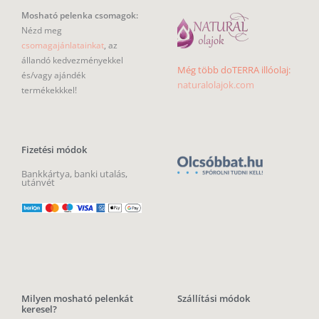
Mosható pelenka csomagok:
Nézd meg
csomagajánlatainkat
, az
állandó kedvezményekkel
Még több doTERRA illóolaj:
és/vagy ajándék
naturalolajok.com
termékekkkel!
Fizetési módok
Bankkártya, banki utalás,
utánvét
Milyen mosható pelenkát
Szállítási módok
keresel?