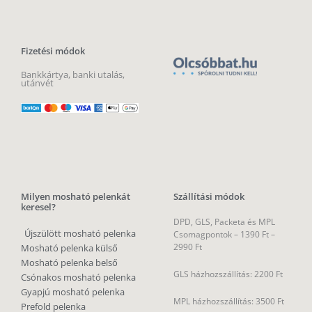
Fizetési módok
Bankkártya, banki utalás,
utánvét
Milyen mosható pelenkát
Szállítási módok
keresel?
DPD, GLS, Packeta és MPL
Újszülött mosható pelenka
Csomagpontok –
1390 Ft –
2990 Ft
Mosható pelenka külső
Mosható pelenka belső
GLS házhozszállítás: 2200 Ft
Csónakos mosható pelenka
Gyapjú mosható pelenka
MPL házhozszállítás: 3500 Ft
Prefold pelenka