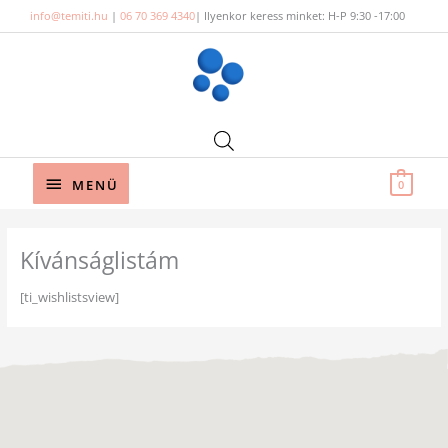
Skip
info@temiti.hu
|
06 70 369 4340
| Ilyenkor keress minket: H-P 9:30 -17:00
to
content
Below
MENÜ
0
Header
Kívánságlistám
[ti_wishlistsview]