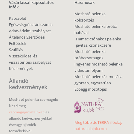
Vásárlással kapcsolatos
Hasznosak
infók
Mosható pelenka
Kapcsolat
kölcsönzés
Egészségpénztári számla
Mosható pelenka próba
Adatvédelmi szabályzat
babával
Általános Szerződési
Hamac csónakos pelenka
Feltételek
javítás, csónakcsere
Szállítás
Mosható pelenka
Visszaküldési és
próbacsomagok
visszatérítési szabályzat
Ingyenes mosható pelenka
Közlemények
videótanfolyam
Mosható pelenkák mosása,
Állandó
gyorsan, egyszerűen
kedvezmények
Ecoegg mosótojás
Mosható pelenka csomagok:
Nézd meg
csomagajánlatainkat
, az
állandó kedvezményekkel
Még több doTERRA illóolaj:
és/vagy ajándék
naturalolajok.com
termékekkkel!