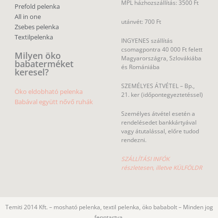
MPL házhozszállítás: 3500 Ft
Prefold pelenka
All in one
utánvét: 700 Ft
Zsebes pelenka
Textilpelenka
INGYENES szállítás
csomagpontra 40 000 Ft felett
Milyen öko
Magyarországra, Szlovákiába
babaterméket
és Romániába
keresel?
SZEMÉLYES ÁTVÉTEL – Bp.,
Öko eldobható pelenka
21. ker (időpontegyeztetéssel)
Babával együtt nővő ruhák
Személyes átvétel esetén a
rendelésedet bankkártyával
vagy átutalással, előre tudod
rendezni.
SZÁLLÍTÁSI INFÓK
részletesen, illetve KÜLFÖLDR
Temiti 2014 Kft. – mosható pelenka, textil pelenka, öko bababolt – Minden jog
fenntartva.