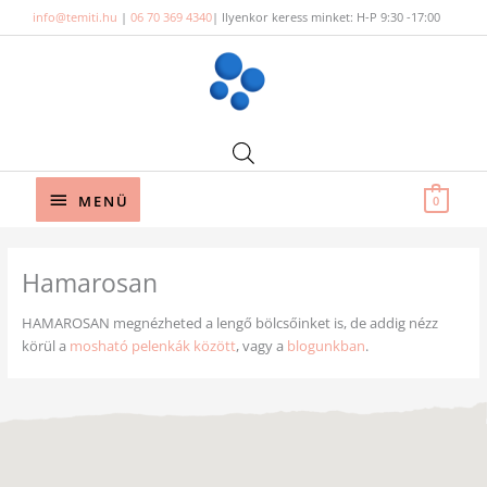
Skip
info@temiti.hu
|
06 70 369 4340
| Ilyenkor keress minket: H-P 9:30 -17:00
to
content
Below
MENÜ
0
Header
Hamarosan
HAMAROSAN megnézheted a lengő bölcsőinket is, de addig nézz
körül a
mosható pelenkák között
, vagy a
blogunkban
.