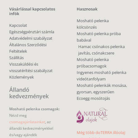
Vásárlással kapcsolatos
Hasznosak
infók
Mosható pelenka
Kapcsolat
kölcsönzés
Egészségpénztári számla
Mosható pelenka próba
Adatvédelmi szabályzat
babával
Általános Szerződési
Hamac csónakos pelenka
Feltételek
javítás, csónakcsere
Szállítás
Mosható pelenka
Visszaküldési és
próbacsomagok
visszatérítési szabályzat
Ingyenes mosható pelenka
Közlemények
videótanfolyam
Mosható pelenkák mosása,
Állandó
gyorsan, egyszerűen
kedvezmények
Ecoegg mosótojás
Mosható pelenka csomagok:
Nézd meg
csomagajánlatainkat
, az
állandó kedvezményekkel
Még több doTERRA illóolaj:
és/vagy ajándék