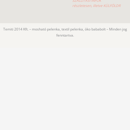
SZÁLLÍTÁSI INFÓK
részletesen, illetve KÜLFÖLDR
Temiti 2014 Kft. – mosható pelenka, textil pelenka, öko bababolt – Minden jog
fenntartva.