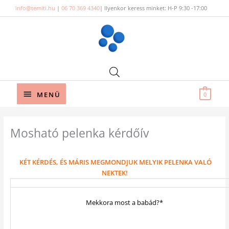
Skip
info@temiti.hu
|
06 70 369 4340
| Ilyenkor keress minket: H-P 9:30 -17:00
to
content
Below
MENÜ
0
Header
Mosható pelenka kérdőív
KÉT KÉRDÉS, ÉS MÁRIS MEGMONDJUK MELYIK PELENKA VALÓ
NEKTEK!
Mekkora most a babád?*