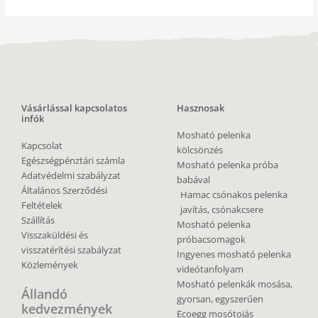
Vásárlással kapcsolatos
Hasznosak
infók
Mosható pelenka
Kapcsolat
kölcsönzés
Egészségpénztári számla
Mosható pelenka próba
Adatvédelmi szabályzat
babával
Általános Szerződési
Hamac csónakos pelenka
Feltételek
javítás, csónakcsere
Szállítás
Mosható pelenka
Visszaküldési és
próbacsomagok
visszatérítési szabályzat
Ingyenes mosható pelenka
Közlemények
videótanfolyam
Mosható pelenkák mosása,
Állandó
gyorsan, egyszerűen
kedvezmények
Ecoegg mosótojás