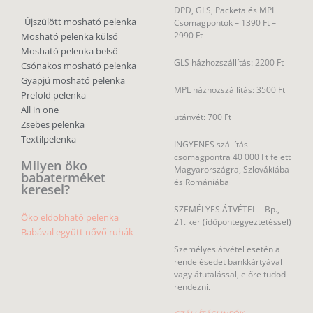
DPD, GLS, Packeta és MPL
Újszülött mosható pelenka
Csomagpontok –
1390 Ft –
2990 Ft
Mosható pelenka külső
Mosható pelenka belső
GLS házhozszállítás: 2200 Ft
Csónakos mosható pelenka
Gyapjú mosható pelenka
MPL házhozszállítás: 3500 Ft
Prefold pelenka
All in one
utánvét: 700 Ft
Zsebes pelenka
Textilpelenka
INGYENES szállítás
csomagpontra 40 000 Ft felett
Milyen öko
Magyarországra, Szlovákiába
babaterméket
és Romániába
keresel?
SZEMÉLYES ÁTVÉTEL – Bp.,
Öko eldobható pelenka
21. ker (időpontegyeztetéssel)
Babával együtt nővő ruhák
Személyes átvétel esetén a
rendelésedet bankkártyával
vagy átutalással, előre tudod
rendezni.