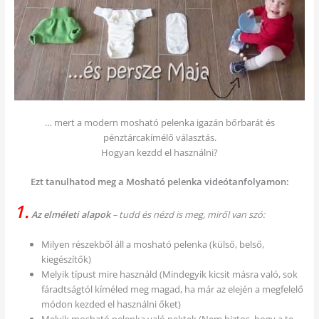
… mert a modern mosható pelenka igazán bőrbarát és
pénztárcakímélő választás.
Hogyan kezdd el használni?
Ezt tanulhatod meg a Mosható pelenka videótanfolyamon:
1.
Az elméleti alapok
– tudd és nézd is meg, miről van szó:
Milyen részekből áll a mosható pelenka (külső, belső,
kiegészítők)
Melyik típust mire használd (Mindegyik kicsit másra való, sok
fáradtságtól kíméled meg magad, ha már az elején a megfelelő
módon kezded el használni őket)
Melyik mosható pelenka való nektek (Nem biztos, hogy a te