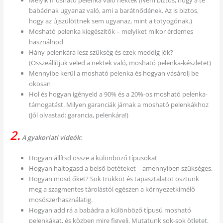
babádnak ugyanaz való, ami a barátnődének. Az is biztos,
hogy az újszülöttnek sem ugyanaz, mint a totyogónak.)
Mosható pelenka kiegészítők – melyiket mikor érdemes
használnod
Hány pelenkára lesz szükség és ezek meddig jók?
(Összeállítjuk veled a nektek való, mosható pelenka-készletet)
Mennyibe kerül a mosható pelenka és hogyan vásárolj be
okosan
Hol és hogyan igényeld a 90% és a 20%-os mosható pelenka-
támogatást. Milyen garanciák járnak a mosható pelenkákhoz
(Jól olvastad: garancia, pelenkára!)
2.
A gyakorlati videók:
Hogyan állítsd össze a különböző típusokat
Hogyan hajtogasd a belső betéteket – amennyiben szükséges.
Hogyan mosd őket? Sok trükköt és tapasztalatot osztunk
meg a szagmentes tárolástól egészen a környezetkímélő
mosószerhasználatig.
Hogyan add rá a babádra a különböző típusú mosható
pelenkákat, és közben mire figyelj. Mutatunk sok-sok ötletet,