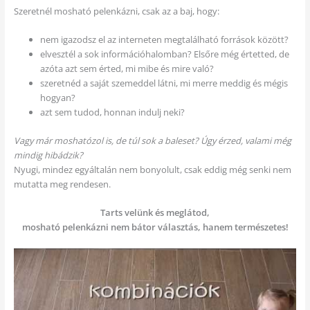
Szeretnél mosható pelenkázni, csak az a baj, hogy:
nem igazodsz el az interneten megtalálható források között?
elvesztél a sok információhalomban? Elsőre még értetted, de
azóta azt sem érted, mi mibe és mire való?
szeretnéd a saját szemeddel látni, mi merre meddig és mégis
hogyan?
azt sem tudod, honnan indulj neki?
Vagy már moshatózol is, de túl sok a baleset? Úgy érzed, valami még
mindig hibádzik?
Nyugi, mindez egyáltalán nem bonyolult, csak eddig még senki nem
mutatta meg rendesen.
Tarts velünk és meglátod,
mosható pelenkázni nem bátor választás, hanem természetes!