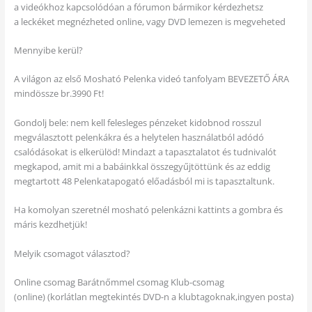
a videókhoz kapcsolódóan a fórumon bármikor kérdezhetsz
a leckéket megnézheted online, vagy DVD lemezen is megveheted
Mennyibe kerül?
A világon az első Mosható Pelenka videó tanfolyam BEVEZETŐ ÁRA
mindössze br.3990 Ft!
Gondolj bele: nem kell felesleges pénzeket kidobnod rosszul
megválasztott pelenkákra és a helytelen használatból adódó
csalódásokat is elkerülöd! Mindazt a tapasztalatot és tudnivalót
megkapod, amit mi a babáinkkal összegyűjtöttünk és az eddig
megtartott 48 Pelenkatapogató előadásból mi is tapasztaltunk.
Ha komolyan szeretnél mosható pelenkázni kattints a gombra és
máris kezdhetjük!
Melyik csomagot választod?
Online csomag Barátnőmmel csomag Klub-csomag
(online) (korlátlan megtekintés DVD-n a klubtagoknak,ingyen posta)