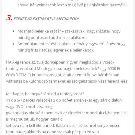
amivel kényelmesebb lesz a meglévő pelenkáitokat használni!
3.
EZEKET AZ EXTRÁKAT IS MEGKAPOD:
Mosható pelenka szótár – szakszavak magyarázatai, hogy
mindig pontosan tudd mivel találkozol
Ammóniamentesítési kisokos – néhány egyszerű lépés, hogy
mindig friss illatúak legyenek a pelenkáitok
HA X-ig rendelsz, tulajdonképpen ingyen megkapod a Videó-
tanfolyamot,sőt! Mindegyik csomagba beleteszünk* egy 6000 Ft
értékű TEMITI kuponcsomagot, amit a temiti.hu webáruházban
válthatsz be különböző termékek és szolgáltatások vásárlásánál éés
Mit kapsz, ha megvásárolod a tanfolyamot?
11 db 5-7 perces videót és 3 db pdf-et amelyeket egy zárt oldalon
vagy DVD-n nézhetsz meg
gyakorlatias oktatást: nem csak az elméletet mondjuk el, hanem azt
is megmutatjuk, hogyan csináld
sehova nem kell elmenned. Baba mellől, otthonról kényelmesen
tanulhatsz, akkor is ha naponta csak pár perced van