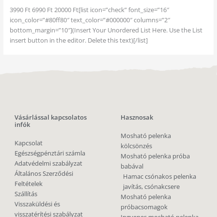
3990 Ft 6990 Ft 20000 Ft[list icon=”check” font_size=”16″
icon_color=”#80ff80″ text_color=”#000000″ columns=”2″
bottom_margin=”10″](Insert Your Unordered List Here. Use the List
insert button in the editor. Delete this text)[/list]
Vásárlással kapcsolatos
Hasznosak
infók
Mosható pelenka
Kapcsolat
kölcsönzés
Egészségpénztári számla
Mosható pelenka próba
Adatvédelmi szabályzat
babával
Általános Szerződési
Hamac csónakos pelenka
Feltételek
javítás, csónakcsere
Szállítás
Mosható pelenka
Visszaküldési és
próbacsomagok
visszatérítési szabályzat
Ingyenes mosható pelenka