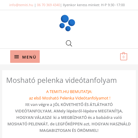
Skip
info@temiti.hu
|
06 70 369 4340
| Ilyenkor keress minket: H-P 9:30 -17:00
to
content
Below
MENÜ
0
Header
Mosható pelenka videótanfolyam
A TEMITI.HU BEMUTATJA:
az első Mosható Pelenka Videótanfolyamot !
Itt van végre a JÓL KÖVETHETŐ ÉS ÁTLÁTHATÓ
VIDEÓTANFOLYAM, AMely lépésről-lépésre MEGTANÍTJA,
HOGYAN VÁLASZd ki a MEGBÍZHATÓ és a babádra való
MOSHATÓ PELENKÁT, de LEGFŐKÉPPEN azt, HOGYAN HASZNÁLD
MAGABIZTOSAN ÉS ÖRÖMMEL!