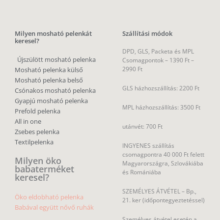
Milyen mosható pelenkát
Szállítási módok
keresel?
DPD, GLS, Packeta és MPL
Újszülött mosható pelenka
Csomagpontok –
1390 Ft –
2990 Ft
Mosható pelenka külső
Mosható pelenka belső
GLS házhozszállítás: 2200 Ft
Csónakos mosható pelenka
Gyapjú mosható pelenka
MPL házhozszállítás: 3500 Ft
Prefold pelenka
All in one
utánvét: 700 Ft
Zsebes pelenka
Textilpelenka
INGYENES szállítás
csomagpontra 40 000 Ft felett
Milyen öko
Magyarországra, Szlovákiába
babaterméket
és Romániába
keresel?
SZEMÉLYES ÁTVÉTEL – Bp.,
Öko eldobható pelenka
21. ker (időpontegyeztetéssel)
Babával együtt nővő ruhák
Személyes átvétel esetén a