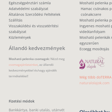
Egészségpénztári számla
Mosható pelenka p
Adatvédelmi szabályzat
Hamac csónakos pe
Általános Szerződési Feltételek
csónakcsere
Szállítás
Mosható pelenka 
Visszaküldési és visszatérítési
Ingyenes mosható 
szabályzat
videótanfolyam
Közlemények
Mosható pelenkák 
egyszerűen
Állandó kedvezmények
Ecoegg mosótojás
Mosható pelenka csomagok:
Nézd meg
csomagajánlatainkat
, az állandó
kedvezményekkel és/vagy ajándék
termékekkkel!
Még több doTERRA i
naturalolajok.com
Fizetési módok
Bankkártya, banki utalás, utánvét