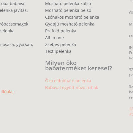
1
róba babával
Mosható pelenka külső
lenka javítás,
Mosható pelenka belső
GL
Csónakos mosható pelenka
próbacsomagok
Gyapjú mosható pelenka
MP
pelenka
Prefold pelenka
ut
All in one
mosása, gyorsan,
Zsebes pelenka
IN
Textilpelenka
Ft
R
Milyen öko
babaterméket keresel?
SZ
(i
Öko eldobható pelenka
Sz
Babával együtt nővő ruhák
llóolaj:
ba
re
SZ
K