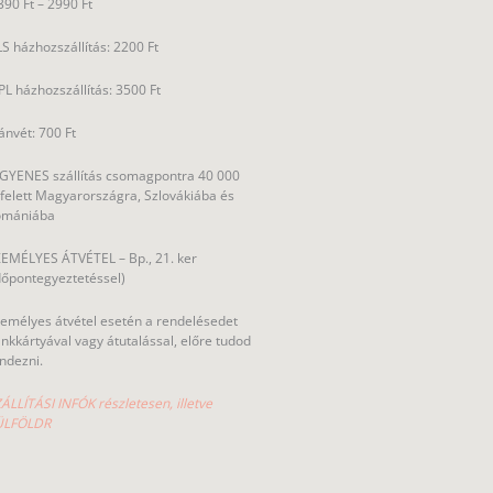
390 Ft – 2990 Ft
S házhozszállítás: 2200 Ft
L házhozszállítás: 3500 Ft
ánvét: 700 Ft
GYENES szállítás csomagpontra 40 000
 felett Magyarországra, Szlovákiába és
omániába
EMÉLYES ÁTVÉTEL – Bp., 21. ker
dőpontegyeztetéssel)
emélyes átvétel esetén a rendelésedet
nkkártyával vagy átutalással, előre tudod
ndezni.
ÁLLÍTÁSI INFÓK részletesen, illetve
ÜLFÖLDR