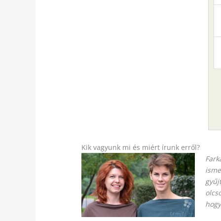
Kik vagyunk mi és miért írunk erről?
Fark
isme
gyűj
olcs
hogy