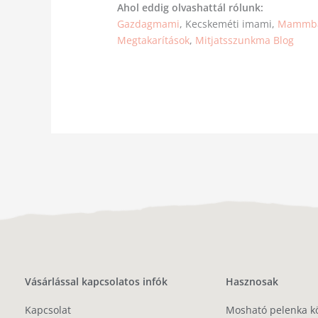
Ahol eddig olvashattál rólunk:
Gazdagmami
, Kecskeméti imami,
Mammba 
Megtakarítások
,
Mitjatsszunkma Blog
Vásárlással kapcsolatos infók
Hasznosak
Kapcsolat
Mosható pelenka k