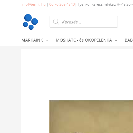
Skip
info@temiti.hu
|
06 70 369 4340
| Ilyenkor keress minket: H-P 9:30 
to
content
Products
search
MÁRKÁINK
MOSHATÓ- és ÖKOPELENKA
BAB