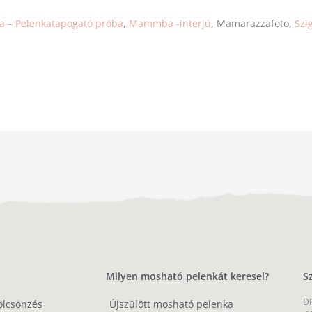
– Pelenkatapogató próba
,
Mammba -interjú
, Mamarazzafoto,
Szi
Milyen mosható pelenkát keresel?
S
DP
ölcsönzés
Újszülött mosható pelenka