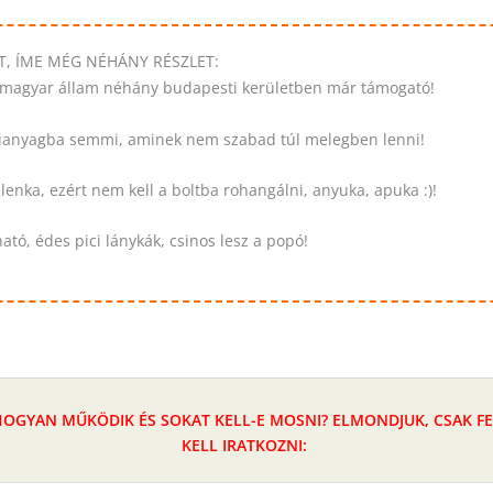
, ÍME MÉG NÉHÁNY RÉSZLET:
a magyar állam néhány budapesti kerületben már támogató!
 műanyagba semmi, aminek nem szabad túl melegben lenni!
enka, ezért nem kell a boltba rohangálni, anyuka, apuka :)!
tó, édes pici lánykák, csinos lesz a popó!
HOGYAN MŰKÖDIK ÉS SOKAT KELL-E MOSNI? ELMONDJUK, CSAK FE
KELL IRATKOZNI: