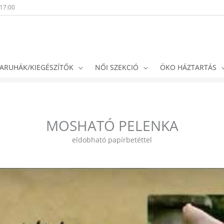
-17:00
ARUHÁK/KIEGÉSZÍTŐK
NŐI SZEKCIÓ
ÖKO HÁZTARTÁS
MOSHATÓ PELENKA
eldobható papírbetéttel