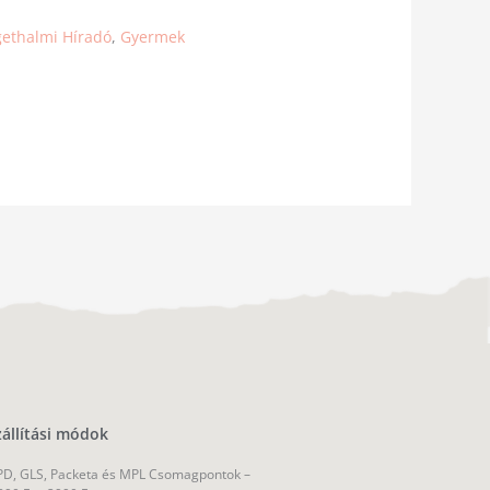
gethalmi Híradó
,
Gyermek
zállítási módok
D, GLS, Packeta és MPL Csomagpontok –