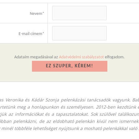
Nevem*
E-mail címem*
Adataim megadásával az
Adatvédelmi szabályzatot
elfogadom.
as Veronika és Kádár Szonja pelenkázási tanácsadók vagyunk. Ba
rtetünk meg a honlapunkon és személyesen. 2012-ben kezdtünk el
tjük az információkat és a tapasztalatokat. Sok szülővel találkoz
óbban pelenkázni, de az eldobható pelenkán kívül nem ismernek
 minél többféle lehetőséget nyújtsunk a mosható pelenkákkal való 