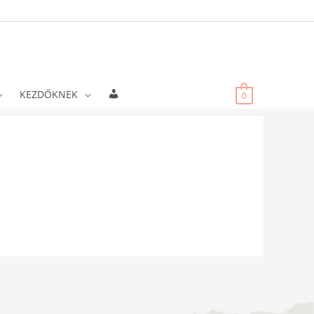
Fiókadatok
KEZDŐKNEK
0