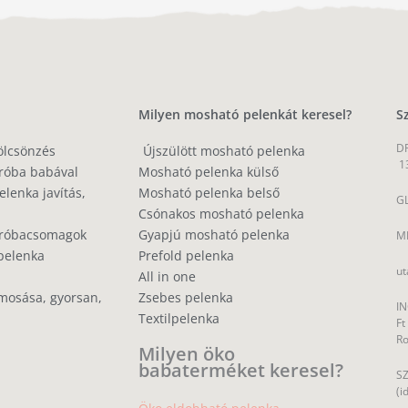
Milyen mosható pelenkát keresel?
S
DP
ölcsönzés
Újszülött mosható pelenka
1
róba babával
Mosható pelenka külső
lenka javítás,
Mosható pelenka belső
GL
Csónakos mosható pelenka
próbacsomagok
Gyapjú mosható pelenka
MP
pelenka
Prefold pelenka
ut
All in one
mosása, gyorsan,
Zsebes pelenka
IN
Textilpelenka
Ft
R
Milyen öko
babaterméket keresel?
SZ
(i