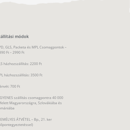
zállítási módok
D, GLS, Packeta és MPL Csomagpontok –
390 Ft – 2990 Ft
S házhozszállítás: 2200 Ft
L házhozszállítás: 3500 Ft
ánvét: 700 Ft
GYENES szállítás csomagpontra 40 000
 felett Magyarországra, Szlovákiába és
omániába
EMÉLYES ÁTVÉTEL – Bp., 21. ker
dőpontegyeztetéssel)