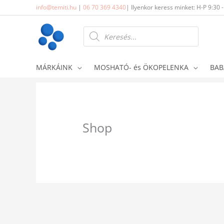
Skip
info@temiti.hu
|
06 70 369 4340
| Ilyenkor keress minket: H-P 9:30 
to
content
Products
search
MÁRKÁINK
MOSHATÓ- és ÖKOPELENKA
BAB
Shop