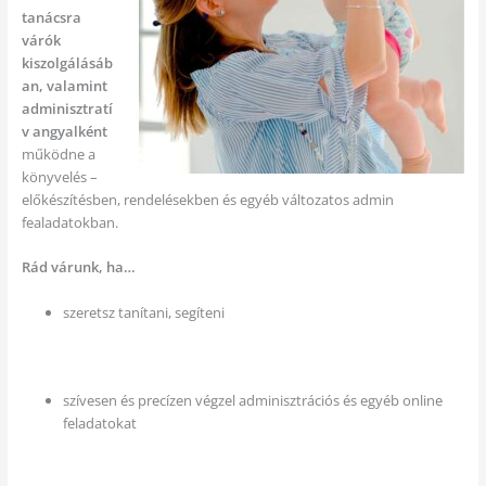
tanácsra
várók
kiszolgálásáb
an, valamint
adminisztratí
v angyalként
működne a
könyvelés –
előkészítésben, rendelésekben és egyéb változatos admin
fealadatokban.
Rád várunk, ha…
szeretsz tanítani, segíteni
szívesen és precízen végzel adminisztrációs és egyéb online
feladatokat