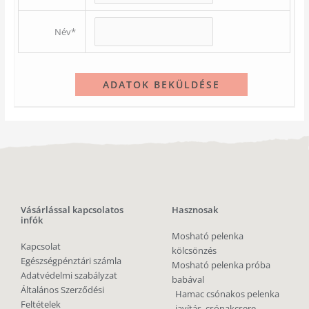
Név*
Vásárlással kapcsolatos
Hasznosak
infók
Mosható pelenka
Kapcsolat
kölcsönzés
Egészségpénztári számla
Mosható pelenka próba
Adatvédelmi szabályzat
babával
Általános Szerződési
Hamac csónakos pelenka
Feltételek
javítás, csónakcsere