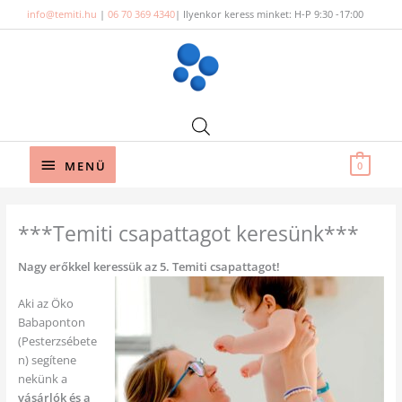
Skip
info@temiti.hu
|
06 70 369 4340
| Ilyenkor keress minket: H-P 9:30 -17:00
to
content
Below
MENÜ
0
Header
***Temiti csapattagot keresünk***
Nagy erőkkel keressük az 5. Temiti csapattagot!
Aki az Öko
Babaponton
(Pesterzsébete
n) segítene
nekünk a
vásárlók és a