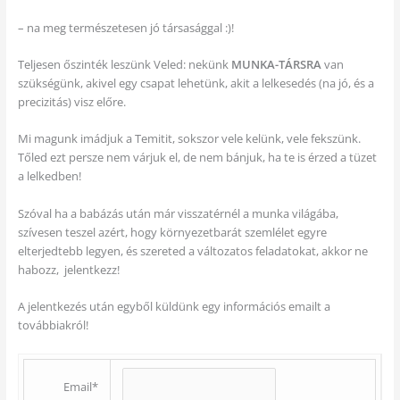
– na meg természetesen jó társasággal :)!
Teljesen őszinték leszünk Veled: nekünk
MUNKA-TÁRSRA
van
szükségünk, akivel egy csapat lehetünk, akit a lelkesedés (na jó, és a
precizitás) visz előre.
Mi magunk imádjuk a Temitit, sokszor vele kelünk, vele fekszünk.
Tőled ezt persze nem várjuk el, de nem bánjuk, ha te is érzed a tüzet
a lelkedben!
Szóval ha a babázás után már visszatérnél a munka világába,
szívesen teszel azért, hogy környezetbarát szemlélet egyre
elterjedtebb legyen, és szereted a változatos feladatokat, akkor ne
habozz, jelentkezz!
A jelentkezés után egyből küldünk egy információs emailt a
továbbiakról!
Email*