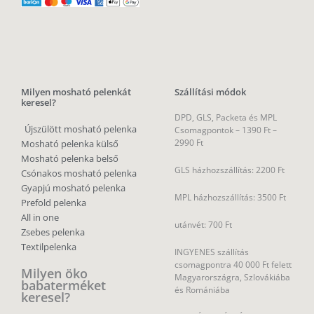
Milyen mosható pelenkát
Szállítási módok
keresel?
DPD, GLS, Packeta és MPL
Újszülött mosható pelenka
Csomagpontok –
1390 Ft –
2990 Ft
Mosható pelenka külső
Mosható pelenka belső
GLS házhozszállítás: 2200 Ft
Csónakos mosható pelenka
Gyapjú mosható pelenka
MPL házhozszállítás: 3500 Ft
Prefold pelenka
All in one
utánvét: 700 Ft
Zsebes pelenka
Textilpelenka
INGYENES szállítás
csomagpontra 40 000 Ft felett
Milyen öko
Magyarországra, Szlovákiába
babaterméket
és Romániába
keresel?