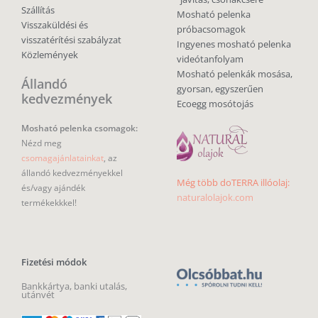
Szállítás
Mosható pelenka
Visszaküldési és
próbacsomagok
visszatérítési szabályzat
Ingyenes mosható pelenka
Közlemények
videótanfolyam
Mosható pelenkák mosása,
Állandó
gyorsan, egyszerűen
kedvezmények
Ecoegg mosótojás
Mosható pelenka csomagok:
Nézd meg
csomagajánlatainkat
, az
állandó kedvezményekkel
Még több doTERRA illóolaj:
és/vagy ajándék
naturalolajok.com
termékekkkel!
Fizetési módok
Bankkártya, banki utalás,
utánvét