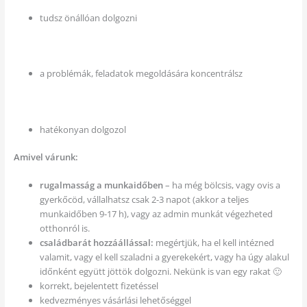
tudsz önállóan dolgozni
a problémák, feladatok megoldására koncentrálsz
hatékonyan dolgozol
Amivel várunk:
rugalmasság a munkaidőben
– ha még bölcsis, vagy ovis a
gyerkőcöd, vállalhatsz csak 2-3 napot (akkor a teljes
munkaidőben 9-17 h), vagy az admin munkát végezheted
otthonról is.
családbarát hozzáállással:
megértjük, ha el kell intézned
valamit, vagy el kell szaladni a gyerekekért, vagy ha úgy alakul
időnként együtt jöttök dolgozni. Nekünk is van egy rakat 🙂
korrekt, bejelentett fizetéssel
kedvezményes vásárlási lehetőséggel