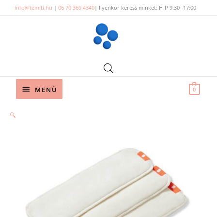
Skip
info@temiti.hu
|
06 70 369 4340
| Ilyenkor keress minket: H-P 9:30 -17:00
to
content
Below
MENÜ
0
Header
Bambino
🔍
Mio
Daily
boost
(3
db)
mennyiség