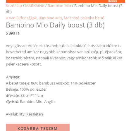
Kezdőlap
/
MÁRKÁINK
/
Bambino Mio
/ Bambino Mio Daily boost (3
db)
A vadiújdonságok
,
Bambino Mio
,
Mosható pelenka belső
Bambino Mio Daily boost (3 db)
5 890
Ft
Anyagösszetételének köszönhetően sokoldalú: hosszabb időkre is
bevetheted amikor nagyobb kapacitásra van szükség, pl. éjszakára,
hosszabb sétára, nappali alváshoz, vagy amikor több idő telik el két
pelenkacsere között.
Anyaga:
A betét teteje: 86% bambusz viszkóz, 14% poliészter
Belseje: 100% poliészter
Mérete
: 33 cm*11 cm
Gyártó
: BambinoMio, Anglia
Availability:
Készleten
KOSÁRBA TESZEM