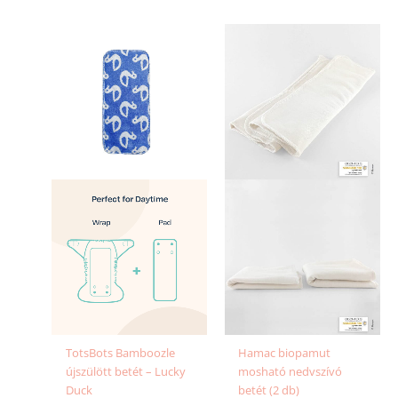
Ártartomány:
Ennek
7
a
190 Ft
-
terméknek
7
több
390 Ft
variációja
van.
A
változatok
a
termékold
választhat
ki
TotsBots Bamboozle
Hamac biopamut
újszülött betét – Lucky
mosható nedvszívó
Duck
betét (2 db)