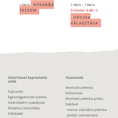
KOSÁRBA
2 590
Ft
7 190
Ft
–
7 390
Ft
TESZEM
Értékelés:
5.00
/ 5
OPCIÓK
VÁLASZTÁSA
Vásárlással kapcsolatos
Hasznosak
infók
Mosható pelenka
Kapcsolat
kölcsönzés
Egészségpénztári számla
Mosható pelenka próba
Adatvédelmi szabályzat
babával
Általános Szerződési
Hamac csónakos pelenka
Feltételek
javítás, csónakcsere