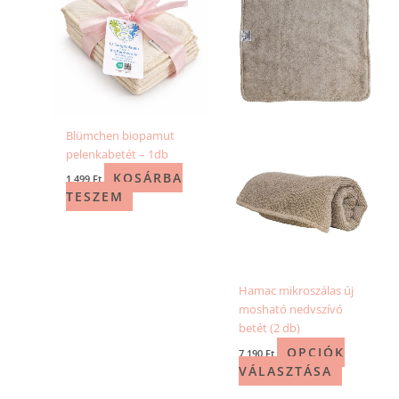
terméknek
több
variációja
van.
A
változatok
a
Blümchen biopamut
termékold
pelenkabetét – 1db
választhat
ki
KOSÁRBA
1 499
Ft
TESZEM
Hamac mikroszálas új
mosható nedvszívó
betét (2 db)
OPCIÓK
7 190
Ft
VÁLASZTÁSA