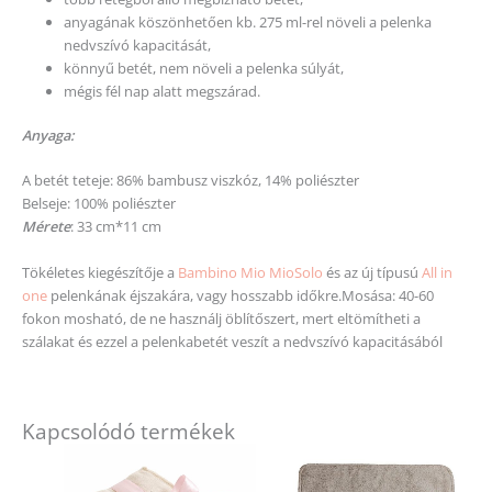
anyagának köszönhetően kb. 275 ml-rel növeli a pelenka
nedvszívó kapacitását,
könnyű betét, nem növeli a pelenka súlyát,
mégis fél nap alatt megszárad.
Anyaga:
A betét teteje: 86% bambusz viszkóz, 14% poliészter
Belseje: 100% poliészter
Mérete
: 33 cm*11 cm
Tökéletes kiegészítője a
Bambino Mio MioSolo
és az új típusú
All in
one
pelenkának éjszakára, vagy hosszabb időkre.Mosása: 40-60
fokon mosható, de ne használj öblítőszert, mert eltömítheti a
szálakat és ezzel a pelenkabetét veszít a nedvszívó kapacitásából
Kapcsolódó termékek
Ennek
a