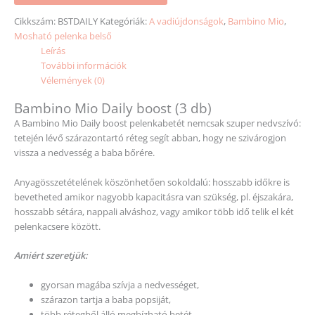
Cikkszám:
BSTDAILY
Kategóriák:
A vadiújdonságok
,
Bambino Mio
,
Mosható pelenka belső
Leírás
További információk
Vélemények (0)
Bambino Mio Daily boost (3 db)
A Bambino Mio Daily boost pelenkabetét nemcsak szuper nedvszívó:
tetején lévő szárazontartó réteg segít abban, hogy ne szivárogjon
vissza a nedvesség a baba bőrére.
Anyagösszetételének köszönhetően sokoldalú: hosszabb időkre is
bevetheted amikor nagyobb kapacitásra van szükség, pl. éjszakára,
hosszabb sétára, nappali alváshoz, vagy amikor több idő telik el két
pelenkacsere között.
Amiért szeretjük:
gyorsan magába szívja a nedvességet,
szárazon tartja a baba popsiját,
több rétegből álló megbízható betét,