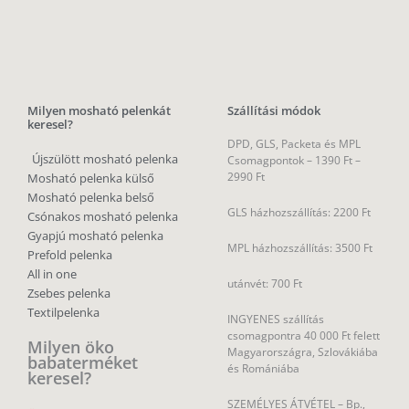
Milyen mosható pelenkát
Szállítási módok
keresel?
DPD, GLS, Packeta és MPL
Újszülött mosható pelenka
Csomagpontok –
1390 Ft –
2990 Ft
Mosható pelenka külső
Mosható pelenka belső
GLS házhozszállítás: 2200 Ft
Csónakos mosható pelenka
Gyapjú mosható pelenka
MPL házhozszállítás: 3500 Ft
Prefold pelenka
All in one
utánvét: 700 Ft
Zsebes pelenka
Textilpelenka
INGYENES szállítás
csomagpontra 40 000 Ft felett
Milyen öko
Magyarországra, Szlovákiába
babaterméket
és Romániába
keresel?
SZEMÉLYES ÁTVÉTEL – Bp.,