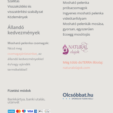
Szállítás
Mosható pelenka
Visszaküldési és
próbacsomagok
visszatérítési szabályzat
Ingyenes mosható pelenka
Közlemények
videótanfolyam
Mosható pelenkák mosása,
Állandó
gyorsan, egyszerűen
kedvezmények
Ecoegg mosótojás
Mosható pelenka csomagok:
Nézd meg
csomagajánlatainkat
, az
állandó kedvezményekkel
Még több doTERRA illóolaj:
és/vagy ajándék
naturalolajok.com
termékekkkel!
Fizetési módok
Bankkártya, banki utalás,
utánvét